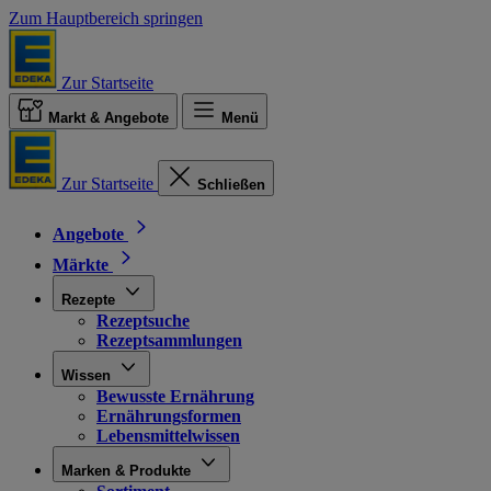
Zum Hauptbereich springen
Zur Startseite
Markt & Angebote
Menü
Zur Startseite
Schließen
Angebote
Märkte
Rezepte
Rezeptsuche
Rezeptsammlungen
Wissen
Bewusste Ernährung
Ernährungsformen
Lebensmittelwissen
Marken & Produkte