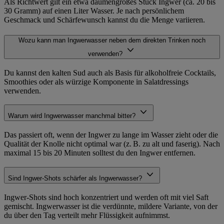
Als Richtwert gilt ein etwa daumengroßes Stück Ingwer (ca. 20 bis
30 Gramm) auf einen Liter Wasser. Je nach persönlichem
Geschmack und Schärfewunsch kannst du die Menge variieren.
Wozu kann man Ingwerwasser neben dem direkten Trinken noch
verwenden?
Du kannst den kalten Sud auch als Basis für alkoholfreie Cocktails,
Smoothies oder als würzige Komponente in Salatdressings
verwenden.
Warum wird Ingwerwasser manchmal bitter?
Das passiert oft, wenn der Ingwer zu lange im Wasser zieht oder die
Qualität der Knolle nicht optimal war (z. B. zu alt und faserig). Nach
maximal 15 bis 20 Minuten solltest du den Ingwer entfernen.
Sind Ingwer-Shots schärfer als Ingwerwasser?
Ingwer-Shots sind hoch konzentriert und werden oft mit viel Saft
gemischt. Ingwerwasser ist die verdünnte, mildere Variante, von der
du über den Tag verteilt mehr Flüssigkeit aufnimmst.