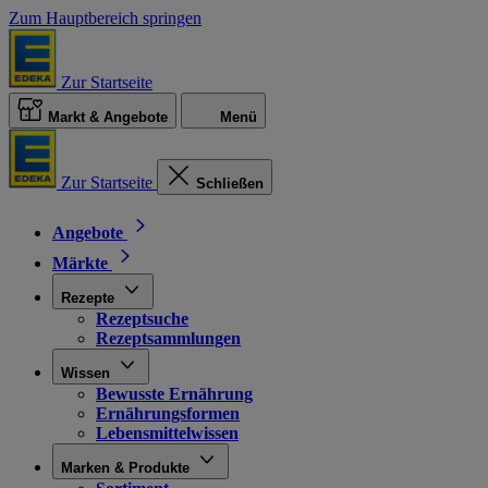
Zum Hauptbereich springen
Zur Startseite
Markt & Angebote
Menü
Zur Startseite
Schließen
Angebote
Märkte
Rezepte
Rezeptsuche
Rezeptsammlungen
Wissen
Bewusste Ernährung
Ernährungsformen
Lebensmittelwissen
Marken & Produkte