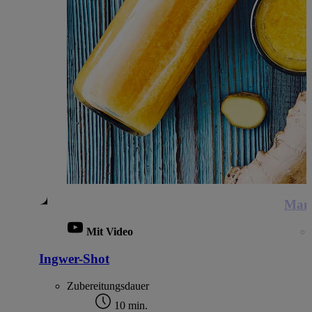
Mang
Mit Video
Ingwer-Shot
Zubereitungsdauer
10 min.