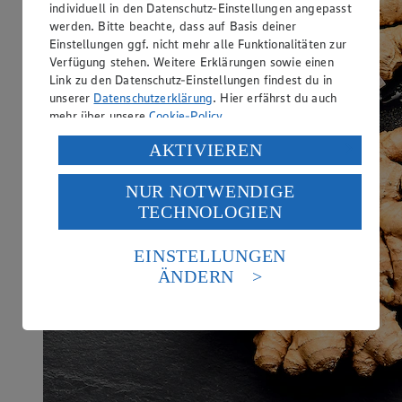
individuell in den Datenschutz-Einstellungen angepasst
werden. Bitte beachte, dass auf Basis deiner
Einstellungen ggf. nicht mehr alle Funktionalitäten zur
Verfügung stehen. Weitere Erklärungen sowie einen
Link zu den Datenschutz-Einstellungen findest du in
unserer
Datenschutzerklärung
. Hier erfährst du auch
mehr über unsere
Cookie-Policy
.
Verarbeitung deiner personenbezogenen Daten in den
AKTIVIEREN
USA durch Facebook und YouTube:
NUR NOTWENDIGE
Wenn du auf „Aktivieren“ klickst, willigst du im Sinne
TECHNOLOGIEN
des Art. 49 Abs. 1 Satz 1 lit. a) DSGVO ein, dass deine
Daten in den USA verarbeitet werden. Der EuGH sieht
die USA als Land mit einem nach europäischen
EINSTELLUNGEN
Standards nicht angemessenen Datenschutzniveau an.
ÄNDERN
Es besteht das Risiko eines Zugriffs durch US-
amerikanische Behörden.
Informationen zum Herausgeber der Seite findest du
im
Impressum