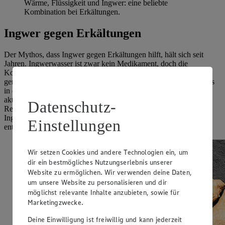
Wärme, Flüssigkeit und Ingwer: eine beliebte
Kombination bei Erkältungen.
Ingwer gegen Erkältungen
Der Mythos, dass
Ingwer gegen Erkältungen hilft, hält sich seit
Jahren. Ingwerwasser ist zwar kein Medikament, doch die
Kombination aus Wärme und der Zufuhr von Flüssigkeit wird
gerade in der kalten Jahreszeit als sehr wohltuend empfunden. Das
in der Ingwerknolle enthaltene Gingerol soll die Verdauung
aktivieren und gegen Entzündungen helfen, indem es die
Datenschutz-
Rezeptoren der Immunzellen aktiviert. Wenn du zu deinem
Ingwerwasser noch etwas Zitrone hinzufügst, unterstützt das
Einstellungen
enthaltene Vitamin C zusätzlich dein Immunsystem.
Wir setzen Cookies und andere Technologien ein, um
dir ein bestmögliches Nutzungserlebnis unserer
Website zu ermöglichen. Wir verwenden deine Daten,
um unsere Website zu personalisieren und dir
möglichst relevante Inhalte anzubieten, sowie für
Marketingzwecke.
Deine Einwilligung ist freiwillig und kann jederzeit