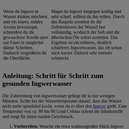
Wenn du Ingwer in
Magst du Ingwer hingegen kräftig und
Wasser trinken möchtest
sehr scharf, solltest du ihn reiben. Durch
und ein klares, mildes
das Raspeln zerstörst du die
Aroma bevorzugst,
Zellstrukturen der Wurzel fast
schneidest du die
vollständig, wodurch der Saft und die
gewaschene Knolle quer
ätherischen Öle sofort austreten. Das
zur Faser in möglichst
Ergebnis ist ein trüberes, deutlich
dünne Scheiben.
schärferes Ingwerwasser, das oft schon
Dadurch vergrößerst du
nach kurzer Ziehzeit sehr intensiv
die Oberfläche.
schmeckt.
Anleitung: Schritt für Schritt zum
gesunden Ingwerwasser
Die Zubereitung von Ingwerwasser gelingt dir in nur wenigen
Minuten. Achte bei der Wassertemperatur darauf, dass das Wasser
nicht mehr sprudelnd kocht, wenn du es über den
Ingwer
gießt. Eine
Temperatur von ca. 80 bis 90 Grad Celsius schont die Inhaltsstoffe
und sorgt für einen runden Geschmack.
Vorbereiten
: Wasche ein etwa walnussgroßes Stück Ingwer