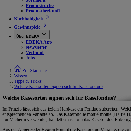
Sortiment
Produktsuche
Produktherkunft
Nachhaltigkeit
Gewinnspiele
Über EDEKA
EDEKA App
Newsletter
Verbund
Jobs
Zur Startseite
Wissen
Tipps & Tricks
Welche Käsesorten eignen sich für Käsefondue?
Welche Käsesorten eignen sich für Käsefondue?
Im Prinzip lässt sich aus jedem Hartkäse ein Fondue zubereiten. Wel
entsprechenden Variante ab. Das Käsefondue moitié-moitié (Hälfte-Hä
nur Vacherin verwendet, handelt es sich um das Käsefondue Fribourgeo
Aus der Appenzeller Region kommt die Käsefondue-Variante, die zu 