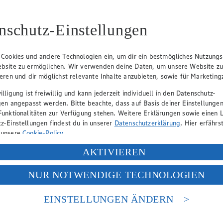
nschutz-Einstellungen
e Schnitttechniken und auch verschiedenes Zubehör. Schließlich variiere
 Cookies und andere Technologien ein, um dir ein bestmögliches Nutzungs
bsite zu ermöglichen. Wir verwenden deine Daten, um unsere Website z
ieren und dir möglichst relevante Inhalte anzubieten, sowie für Marketin
lligung ist freiwillig und kann jederzeit individuell in den Datenschutz-
gen angepasst werden. Bitte beachte, dass auf Basis deiner Einstellungen
Funktionalitäten zur Verfügung stehen. Weitere Erklärungen sowie einen L
z-Einstellungen findest du in unserer
Datenschutzerklärung
. Hier erfährs
 gesünder ist, gibt es leider nicht. Die gute Nachricht lautet jedoch: 
 unsere
Cookie-Policy
.
ung deiner personenbezogenen Daten in den USA durch Facebook und Yo
AKTIVIEREN
f „Aktivieren“ klickst, willigst du im Sinne des Art. 49 Abs. 1 Satz 1 lit
NUR NOTWENDIGE TECHNOLOGIEN
deine Daten in den USA verarbeitet werden. Der EuGH sieht die USA als 
 europäischen Standards nicht angemessenen Datenschutzniveau an. Es b
es Zugriffs durch US-amerikanische Behörden.
EINSTELLUNGEN ÄNDERN
nen zum Herausgeber der Seite findest du im
Impressum
t schmelzen lässt. Allerdings benötigt er zum Schmelzen eine gewisse 