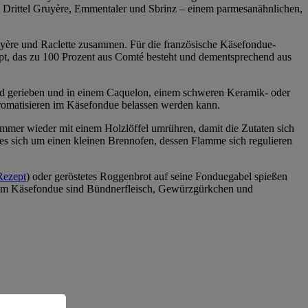
m Drittel Gruyère, Emmentaler und Sbrinz – einem parmesanähnlichen,
uyère und Raclette zusammen. Für die französische Käsefondue-
ept, das zu 100 Prozent aus Comté besteht und dementsprechend aus
ird gerieben und in einem Caquelon, einem schweren Keramik- oder
romatisieren im Käsefondue belassen werden kann.
mer wieder mit einem Holzlöffel umrühren, damit die Zutaten sich
 es sich um einen kleinen Brennofen, dessen Flamme sich regulieren
Rezept
) oder geröstetes Roggenbrot auf seine Fonduegabel spießen
n zum Käsefondue sind Bündnerfleisch, Gewürzgürkchen und