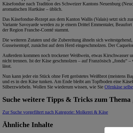
Käsefondue nach Tradition des Schweizer Kantons Neuenburg (Neuchât
aromatischen Hartkäse – üblich.
Das Käsefondue-Rezept aus dem Kanton Wallis (Valais) setzt sich zu
Variante Savoyarde werden zu je einem Drittel Emmentaler, Beaufort
der Region Franche-Comté stammt.
Die weiteren Zutaten und die Zubereitung ähneln sich weitestgehend
Gusseisentopf, zunächst auf dem Herd eingeschmolzen. Der Caquelon
Außerdem kommen noch trockener Weißwein, etwas Kirschwasser und 
nicht trennen. Ist der Käse geschmolzen – auf Französisch „fondu“ –
lässt.
Nun kann jeder ein Stück ohne Fett geröstetes Weißbrot (meistens B
und es in den Käse tunken. Am Ende bleibt am Topfboden eine Käsek
Silberzwiebeln. Wollen Sie wiederum wissen, wie Sie
Ofenkäse selb
Suche weitere Tipps & Tricks zum Thema
Zur Suche
vorgefiltert nach Kategorie: Molkerei & Käse
Ähnliche Inhalte