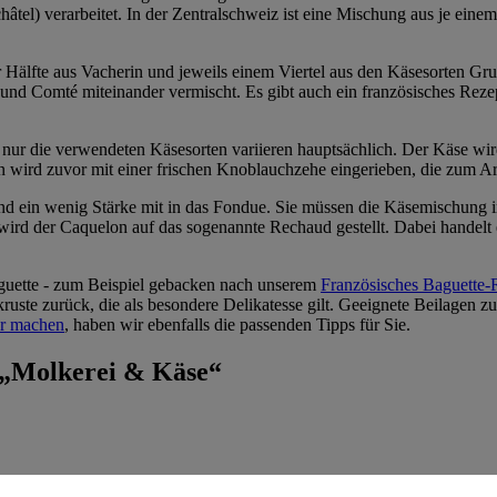
el) verarbeitet. In der Zentralschweiz ist eine Mischung aus je eine
r Hälfte aus Vacherin und jeweils einem Viertel aus den Käsesorten Gr
 und Comté miteinander vermischt. Es gibt auch ein französisches Rez
, nur die verwendeten Käsesorten variieren hauptsächlich. Der Käse w
 wird zuvor mit einer frischen Knoblauchzehe eingerieben, die zum A
ein wenig Stärke mit in das Fondue. Sie müssen die Käsemischung im
 wird der Caquelon auf das sogenannte Rechaud gestellt. Dabei handelt
aguette - zum Beispiel gebacken nach unserem
Französisches Baguette-
ruste zurück, die als besondere Delikatesse gilt. Geeignete Beilage
er machen
, haben wir ebenfalls die passenden Tipps für Sie.
 „Molkerei & Käse“