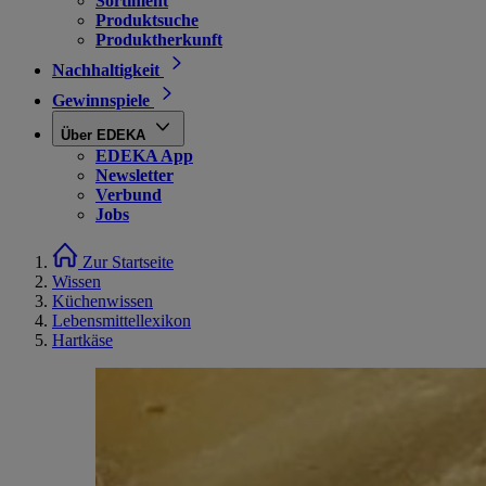
Sortiment
Produktsuche
Produktherkunft
Nachhaltigkeit
Gewinnspiele
Über EDEKA
EDEKA App
Newsletter
Verbund
Jobs
Zur Startseite
Wissen
Küchenwissen
Lebensmittellexikon
Hartkäse