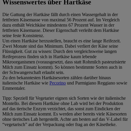
Wissenswertes über Hartkäse
Die Gattung der Hartkäse fällt durch einen Wassergehalt in der
fettfreien Käsemasse von maximal 56 Prozent auf. Im Vergleich
dazu enthält Weichkäse mindestens 67 Prozent Wasser in der
fettfreien Käsemasse. Dieser Eigenschaft verleiht dem Hartkäse
seine feste Konsistenz.
Um einen Hartkäse herzustellen, braucht es eine lange Reifezeit.
Zwei Monate sind das Minimum. Dabei verliert der Käse seine
Flüssigkeit. Gut zu wissen: Durch den vergleichsweise langen
Reifeprozess finden sich in Hartkäse kaum lebende
Mikroorganismen (vorausgesetzt, dass statt Rohmilch pasteurisierte
Milch zum Einsatz kommt). So können bestimmte Sorten auch in
der Schwangerschaft erlaubt sein.
Zu den bekanntesten Hartkäsesorten zählen darüber hinaus
italienische Hartkäse wie
Pecorino
und Parmigiano Reggiano sowie
Emmentaler.
Tipp: Speziell für Vegetarier eignen sich Sorten wie der italienische
Montello. Bei diesem Hartkäse ohne Lab wird bei der Produktion
auf das tierische Enzym verzichtet, das sonst zum Eindicken der
Milch zum Einsatz kommt. Es werden aber bereits viele Käsesorten
ohne tierisches Lab hergestellt. Achte am besten auf das V-Label für
“vegetarisch” auf der Verpackung oder frag an der Käsetheke.