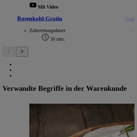
Mit Video
Rosenkohl-Gratin
Sand
Zubereitungsdauer
30 min.
Verwandte Begriffe in der Warenkunde