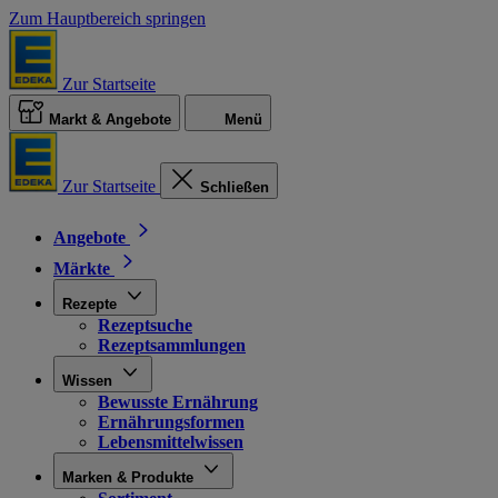
Zum Hauptbereich springen
Zur Startseite
Markt & Angebote
Menü
Zur Startseite
Schließen
Angebote
Märkte
Rezepte
Rezeptsuche
Rezeptsammlungen
Wissen
Bewusste Ernährung
Ernährungsformen
Lebensmittelwissen
Marken & Produkte