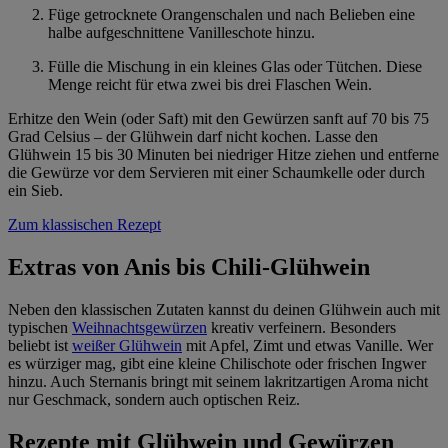
Füge getrocknete Orangenschalen und nach Belieben eine
halbe aufgeschnittene Vanilleschote hinzu.
Fülle die Mischung in ein kleines Glas oder Tütchen. Diese
Menge reicht für etwa zwei bis drei Flaschen Wein.
Erhitze den Wein (oder Saft) mit den Gewürzen sanft auf 70 bis 75
Grad Celsius – der Glühwein darf nicht kochen. Lasse den
Glühwein 15 bis 30 Minuten bei niedriger Hitze ziehen und entferne
die Gewürze vor dem Servieren mit einer Schaumkelle oder durch
ein Sieb.
Zum klassischen Rezept
Extras von Anis bis Chili-Glühwein
Neben den klassischen Zutaten kannst du deinen Glühwein auch mit
typischen
Weihnachtsgewürzen
kreativ verfeinern. Besonders
beliebt ist
weißer Glühwein
mit Apfel, Zimt und etwas Vanille. Wer
es würziger mag, gibt eine kleine Chilischote oder frischen Ingwer
hinzu. Auch Sternanis bringt mit seinem lakritzartigen Aroma nicht
nur Geschmack, sondern auch optischen Reiz.
Rezepte mit Glühwein und Gewürzen