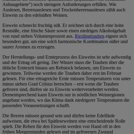
Anbaugebiete“) noch strengere Anforderungen erfüllen. Wie
Auslesen, Beerenauslesen und Trockenbeerenauslesen zählt auch
Eiswein zu den edelsüßen Weinen.
Eiswein schmeckt fruchtig süß. Er zeichnet sich durch eine hohe
Restsüße, eine frische Säure sowie einen niedrigen Alkoholgehalt
von rund sieben Volumenprozent aus.
Rieslingtrauben
eignen sich
besonders gut, um eine solch harmonische Kombination süßer und
saurer Aromen zu erzeugen.
Der Herstellungs- und Ernteprozess des Eisweins ist sehr aufwendig
und der Ertrag oft gering. Der Winzer muss die Trauben über die
übliche Erntezeit hinaus am Rebstock belassen, um Eiswein zu
gewinnen. Teilweise werden die Trauben daher erst im Februar
gelesen. Für eine ertragreiche Ernte müssen Temperaturen von unter
minus sieben Grad Celsius herrschen – erst wenn die Trauben
gefroren sind, dürfen sie zu Eiswein weiterverarbeitet werden.
Dementsprechend kann Eiswein nur in nördlichen Weinregionen
angebaut werden, wo das Klima dank niedrigerer Temperaturen die
passenden Voraussetzungen schafft.
Die Beeren müssen gesund sein und dürfen keine Edelfäule
aufweisen, die etwa bei Spätleseweinen eine entscheidende Rolle
spielt. Die Reben für den Eiswein werden von Hand oft in den
frühen Morgenstunden gelesen und im gefrorenen Zustand