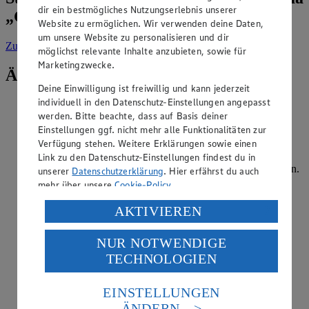
dir ein bestmögliches Nutzungserlebnis unserer
„Getränke“
Website zu ermöglichen. Wir verwenden deine Daten,
um unsere Website zu personalisieren und dir
Zur Suche
vorgefiltert nach Kategorie: Getränke
möglichst relevante Inhalte anzubieten, sowie für
Marketingzwecke.
Ähnliche Inhalte
Deine Einwilligung ist freiwillig und kann jederzeit
individuell in den Datenschutz-Einstellungen angepasst
Wie lange ist Wasser haltbar?
werden. Bitte beachte, dass auf Basis deiner
Einstellungen ggf. nicht mehr alle Funktionalitäten zur
Kategorie:
Getränke
Verfügung stehen. Weitere Erklärungen sowie einen
Offenes Leitungswasser ist etwa einen Tag haltbar, danach
Link zu den Datenschutz-Einstellungen findest du in
können Keime entstehen und der Geschmack sich verändern.
unserer
Datenschutzerklärung
. Hier erfährst du auch
Geöffnetes Flaschenwasser sollte innerhalb weniger Tage
mehr über unsere
Cookie-Policy
.
verbraucht werden, besonders bei direktem Trinken aus der
Flasche. Ungeöffnete …
Verarbeitung deiner personenbezogenen Daten in den
AKTIVIEREN
USA durch Facebook und YouTube:
weiterlesen
NUR NOTWENDIGE
Wenn du auf „Aktivieren“ klickst, willigst du im Sinne
TECHNOLOGIEN
des Art. 49 Abs. 1 Satz 1 lit. a) DSGVO ein, dass deine
Korkenzieher: Welche Arten gibt es?
Daten in den USA verarbeitet werden. Der EuGH sieht
die USA als Land mit einem nach europäischen
Kategorie:
Getränke
EINSTELLUNGEN
Standards nicht angemessenen Datenschutzniveau an.
ÄNDERN