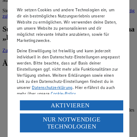
Mikrowelle.
Wir setzen Cookies und andere Technologien ein, um
Sie sind Risotto-Neuling? Wir verraten Ihnen, wie Sie
Risotto richtig
dir ein bestmögliches Nutzungserlebnis unserer
zubereiten
.
Website zu ermöglichen. Wir verwenden deine Daten,
Suche weitere Tipps & Tricks zum Thema
um unsere Website zu personalisieren und dir
möglichst relevante Inhalte anzubieten, sowie für
„Kochen“
Marketingzwecke.
Zur Suche
vorgefiltert nach Kategorie: Kochen
Deine Einwilligung ist freiwillig und kann jederzeit
individuell in den Datenschutz-Einstellungen angepasst
Ähnliche Inhalte
werden. Bitte beachte, dass auf Basis deiner
Einstellungen ggf. nicht mehr alle Funktionalitäten zur
Verfügung stehen. Weitere Erklärungen sowie einen
Wie blanchiert man Gemüse?
Link zu den Datenschutz-Einstellungen findest du in
unserer
Datenschutzerklärung
. Hier erfährst du auch
Kategorie:
Kochen
mehr über unsere
Cookie-Policy
.
Um die Farbe von Gemüse zu erhalten, ist es sinnvoll,
Verarbeitung deiner personenbezogenen Daten in den
AKTIVIEREN
Gemüse vor dem Einfrieren zu blanchieren. Dazu wird das
USA durch Facebook und YouTube:
gewaschene und zerteilte Gemüse für kurze Zeit in kochendes
Wasser gelegt und einmal aufgekocht. Wichtig ist, dass es
NUR NOTWENDIGE
Wenn du auf „Aktivieren“ klickst, willigst du im Sinne
anschließend schnell i…
TECHNOLOGIEN
des Art. 49 Abs. 1 Satz 1 lit. a) DSGVO ein, dass deine
Daten in den USA verarbeitet werden. Der EuGH sieht
weiterlesen