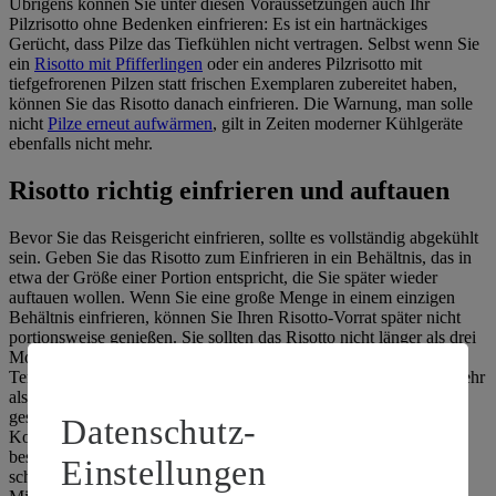
Übrigens können Sie unter diesen Voraussetzungen auch Ihr
Pilzrisotto ohne Bedenken einfrieren: Es ist ein hartnäckiges
Gerücht, dass Pilze das Tiefkühlen nicht vertragen. Selbst wenn Sie
ein
Risotto mit Pfifferlingen
oder ein anderes Pilzrisotto mit
tiefgefrorenen Pilzen statt frischen Exemplaren zubereitet haben,
können Sie das Risotto danach einfrieren. Die Warnung, man solle
nicht
Pilze erneut aufwärmen
, gilt in Zeiten moderner Kühlgeräte
ebenfalls nicht mehr.
Risotto richtig einfrieren und auftauen
Bevor Sie das Reisgericht einfrieren, sollte es vollständig abgekühlt
sein. Geben Sie das Risotto zum Einfrieren in ein Behältnis, das in
etwa der Größe einer Portion entspricht, die Sie später wieder
auftauen wollen. Wenn Sie eine große Menge in einem einzigen
Behältnis einfrieren, können Sie Ihren Risotto-Vorrat später nicht
portionsweise genießen. Sie sollten das Risotto nicht länger als drei
Monate im Gefrierschrank aufbewahren, wenn dieser mit einer
Temperatur von -18 Grad kühlt. Tauen Sie das Essen erst nach mehr
als drei Monaten auf, hat dies zwar nicht sofort
gesundheitsschädliche Konsequenzen, das Risotto verliert aber an
Datenschutz-
Konsistenz und Aroma. Stellen Sie das Risotto zum Auftauen am
besten in den Kühlschrank, so verläuft der Prozess am
Einstellungen
schonendsten. Muss es schnell gehen, tut es aber auch die