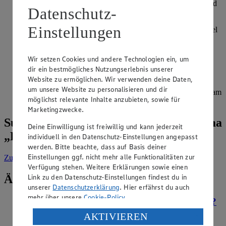
mehligkochende Sorten sind geeignet für Suppen, Püree und
Datenschutz-
Knödel.
Einstellungen
Kartoffeln lassen sich gut vorkochen. Garen Sie die Erdäpfel
am Abend vorher und bewahren Sie sie ohne Wasser im
Kühlschrank auf. Am nächsten Tag können Sie sie ganz
einfach weiter zubereiten und sparen sich so viel Zeit.
Wir setzen Cookies und andere Technologien ein, um
dir ein bestmögliches Nutzungserlebnis unserer
Lassen Sie sich von der Vielfalt an Rezepten inspirieren! In
Website zu ermöglichen. Wir verwenden deine Daten,
unserer Rezeptauswahl erklären wir zum Beispiel, wie Sie
um unsere Website zu personalisieren und dir
Rosmarinkartoffeln
zubereiten oder wie Ihr Kartoffelpüree am
möglichst relevante Inhalte anzubieten, sowie für
besten gelingt.
Marketingzwecke.
Suche weitere Tipps & Tricks zum Thema
Deine Einwilligung ist freiwillig und kann jederzeit
„Kochen“
individuell in den Datenschutz-Einstellungen angepasst
werden. Bitte beachte, dass auf Basis deiner
Einstellungen ggf. nicht mehr alle Funktionalitäten zur
Zur Suche
vorgefiltert nach Kategorie: Kochen
Verfügung stehen. Weitere Erklärungen sowie einen
Link zu den Datenschutz-Einstellungen findest du in
Ähnliche Inhalte
unserer
Datenschutzerklärung
. Hier erfährst du auch
mehr über unsere
Cookie-Policy
.
Wie verhindert man, dass Milchreis anbrennt?
Verarbeitung deiner personenbezogenen Daten in den
AKTIVIEREN
Kategorie:
Kochen
USA durch Facebook und YouTube: