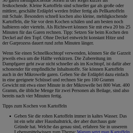
So garen mehligkochende Sorten in der Regel kürzer als
festkochende. Kleine Kartoffeln sind schneller gar als große oder
mittlere, geschälte Erdäpfel werden früher fertig als Pellkartoffeln
mit Schale. Besonders schnell kochen also kleine, mehligkochende
Kartoffeln, die Sie vor dem Kochen schälen und am besten noch
halbieren oder vierteln. Als Richtwert können Sie mit etwa 20 bis 25
Minuten für das Garen rechnen. Tipp: Setzen Sie beim Kochen den
Deckel auf den Topf. Ohne Deckel entweicht konstant Hitze und
der Garprozess dauert rund zehn Minuten länger.
Wenn Sie einen Schnellkochtopf verwenden, können Sie die Garzeit
jeweils etwa um die Hälfte verkürzen. Die Zubereitung im
Dampfgarer geht zwar nicht schneller als im Kochtopf, ist dafür aber
schonender für empfindliche Inhaltsstoffe. Sie können Kartoffeln
auch in der Mikrowelle garen. Geben Sie die Erdäpfel dazu einfach
in eine geeignete Schüssel und rechnen Sie pro 100 Gramm
Gewicht mit etwa einer Minute in der Mikrowelle bei 800 Watt. 400
Gramm, die übliche Menge für zwei Personen als Beilage, sind also
bereits nach vier Minuten fertig.
Tipps zum Kochen von Kartoffeln
Geben Sie die rohen Kartoffeln immer in kaltes Wasser. Das
ist ein sehr alter Haushaltstrick, der aber durchaus gute
Gründe hat. Welche das genau sind, erfahren Sie in unserem
Lebensmittelwissen zum Thema:
Warum setzt man Kartoffeln