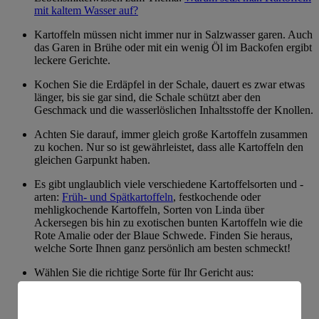
mit kaltem Wasser auf?
Kartoffeln müssen nicht immer nur in Salzwasser garen. Auch
das Garen in Brühe oder mit ein wenig Öl im Backofen ergibt
leckere Gerichte.
Kochen Sie die Erdäpfel in der Schale, dauert es zwar etwas
länger, bis sie gar sind, die Schale schützt aber den
Geschmack und die wasserlöslichen Inhaltsstoffe der Knollen.
Achten Sie darauf, immer gleich große Kartoffeln zusammen
zu kochen. Nur so ist gewährleistet, dass alle Kartoffeln den
gleichen Garpunkt haben.
Es gibt unglaublich viele verschiedene Kartoffelsorten und -
arten:
Früh- und Spätkartoffeln
, festkochende oder
mehligkochende Kartoffeln, Sorten von Linda über
Ackersegen bis hin zu exotischen bunten Kartoffeln wie die
Rote Amalie oder der Blaue Schwede. Finden Sie heraus,
welche Sorte Ihnen ganz persönlich am besten schmeckt!
Wählen Sie die richtige Sorte für Ihr Gericht aus:
Festkochende Sorten eignen sich für Bratkartoffeln,
Pfannengerichte wie
Blitva
und Kartoffelsalat, vorwiegend
festkochende für Salz- oder Pellkartoffeln und