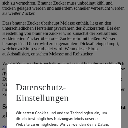
sich zu vermehren. Brauner Zucker muss unbedingt kühl und
trocken gelagert werden und außerdem schneller verbraucht werden
als weißer Zucker.
Dass brauner Zucker überhaupt Melasse enthält, liegt an den
unterschiedlichen Herstellungsverfahren der Zuckerarten. Bei der
Herstellung von braunem Zucker wird zunächst der Zellsaft aus
zerkleinerten Zuckerrüben oder Zuckerrohr mit heißem Wasser
herausgelöst. Dieser wird zu sogenanntem Dicksaft eingedampft,
welcher zu Sirup verarbeitet wird. Wenn dieser Sirup
auskristallisiert, entstehen Melasse und Rohzucker.
Weißer Zucker oder Haushaltszucker besteht beinahe ausschließlich
aus Saccharose, die sich aus Glukose (Traubenzucker) und Fruktose
(Fruchtzucker) zusammensetzt. Er wird in der Regel aus
Zuckerrüben gewonnen und nach dem gleichen Prinzip hergestellt
wie brauner Zucker. Allerdings wird die Melasse anschließend in
Datenschutz-
mehreren Reinigungsstufen entfernt, sodass besonders feiner weißer
Zucker entsteht.
Einstellungen
Suche weitere Tipps & Tricks zum Thema
Wir setzen Cookies und andere Technologien ein, um
„Ernährung“
dir ein bestmögliches Nutzungserlebnis unserer
Website zu ermöglichen. Wir verwenden deine Daten,
Zur Suche
vorgefiltert nach Kategorie: Ernährung