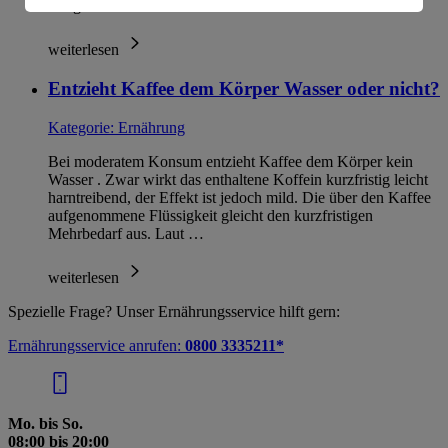
Aufgrund sind Sie auch als …
Informationen zum Herausgeber der Seite findest du
im
Impressum
weiterlesen
Entzieht Kaffee dem Körper Wasser oder nicht?
Kategorie:
Ernährung
Bei moderatem Konsum entzieht Kaffee dem Körper kein
Wasser . Zwar wirkt das enthaltene Koffein kurzfristig leicht
harntreibend, der Effekt ist jedoch mild. Die über den Kaffee
aufgenommene Flüssigkeit gleicht den kurzfristigen
Mehrbedarf aus. Laut …
weiterlesen
Spezielle Frage? Unser Ernährungsservice hilft gern:
Ernährungsservice anrufen:
0800 3335211*
Mo. bis So.
08:00 bis 20:00