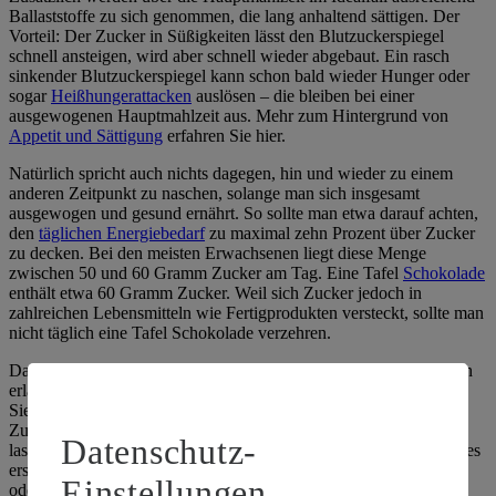
Ballaststoffe zu sich genommen, die lang anhaltend sättigen. Der
Vorteil: Der Zucker in Süßigkeiten lässt den Blutzuckerspiegel
schnell ansteigen, wird aber schnell wieder abgebaut. Ein rasch
sinkender Blutzuckerspiegel kann schon bald wieder Hunger oder
sogar
Heißhungerattacken
auslösen – die bleiben bei einer
ausgewogenen Hauptmahlzeit aus. Mehr zum Hintergrund von
Appetit und Sättigung
erfahren Sie hier.
Natürlich spricht auch nichts dagegen, hin und wieder zu einem
anderen Zeitpunkt zu naschen, solange man sich insgesamt
ausgewogen und gesund ernährt. So sollte man etwa darauf achten,
den
täglichen Energiebedarf
zu maximal zehn Prozent über Zucker
zu decken. Bei den meisten Erwachsenen liegt diese Menge
zwischen 50 und 60 Gramm Zucker am Tag. Eine Tafel
Schokolade
enthält etwa 60 Gramm Zucker. Weil sich Zucker jedoch in
zahlreichen Lebensmitteln wie Fertigprodukten versteckt, sollte man
nicht täglich eine Tafel Schokolade verzehren.
Damit Sie sich trotzdem den einen oder anderen kleinen Nachtisch
erlauben können, ohne Ihren Zuckerbedarf zu übersteigen, sollten
Sie bei Ihren Haupt- und Zwischenmahlzeiten auf versteckten
Zucker achten. Süße Getränke wie Limonaden oder Fruchtsäfte
Datenschutz-
lassen sich beispielsweise durch Wasser oder ungesüßte Früchtetees
ersetzen, den Zucker im Tee oder Kaffee können Sie reduzieren
Einstellungen
oder weglassen. Streichen Sie Marmelade nur dünn aufs