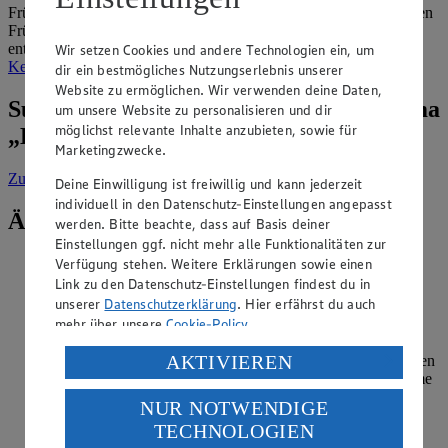
Frühstücksbrot und bereiten Sie Müsli am besten selbst aus frischen
Früchten und Haferflocken zu. Auch fertige Soßen und Dips
enthalten viel Zucker, gesünder ist es, wenn Sie zum Beispiel
Wir setzen Cookies und andere Technologien ein, um
Ketchup selber machen
.
dir ein bestmögliches Nutzungserlebnis unserer
Website zu ermöglichen. Wir verwenden deine Daten,
Suche weitere Tipps & Tricks zum Thema
um unsere Website zu personalisieren und dir
möglichst relevante Inhalte anzubieten, sowie für
„Knabbern & Naschen“
Marketingzwecke.
Zur Suche
vorgefiltert nach Kategorie: Knabbern & Naschen
Deine Einwilligung ist freiwillig und kann jederzeit
individuell in den Datenschutz-Einstellungen angepasst
Ähnliche Inhalte
werden. Bitte beachte, dass auf Basis deiner
Einstellungen ggf. nicht mehr alle Funktionalitäten zur
Verfügung stehen. Weitere Erklärungen sowie einen
Kann Diabetes durch zu viele Süßigkeiten
Link zu den Datenschutz-Einstellungen findest du in
ausgelöst werden?
unserer
Datenschutzerklärung
. Hier erfährst du auch
mehr über unsere
Cookie-Policy
.
Kategorie:
Knabbern & Naschen
Verarbeitung deiner personenbezogenen Daten in den
AKTIVIEREN
Der übermäßige Verzehr von Süßigkeiten gehört nicht zu den
USA durch Facebook und YouTube:
direkten Auslösern von Diabetes. Diese verbreitete Annahme
rührt unter anderem daher, dass Diabetes auch als
NUR NOTWENDIGE
Wenn du auf „Aktivieren“ klickst, willigst du im Sinne
Zuckerkrankheit bekannt ist. Zu unterscheiden ist hierbei
TECHNOLOGIEN
des Art. 49 Abs. 1 Satz 1 lit. a) DSGVO ein, dass deine
jedoch zwischen dem Typ-…