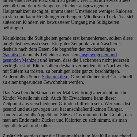
ihnen einen festen Platz darin zu geben. Wer Lust auf etwas Süßes
verspürt und dem Verlangen nach einer ausgewogenen
Hauptmahlzeit nachgibt, nimmt unter Umständen weniger Kalorien
zu sich und kann Heißhunger vorbeugen. Mit diesem Trick lässt sich
außerdem Kindern ein bewussterer Umgang mit Süßigkeiten
beibringen.
Kleinkinder, die Süßigkeiten gerade erst kennenlernen, sollten diese
möglichst bewusst essen. Ein guter Zeitpunkt zum Naschen ist
deshalb nach dem Essen. Sie begreifen den zuckerhaltigen
Nachtisch
dann als Teil einer ansonsten
ausgewogenen und
gesunden Mahlzeit
und lernen, dass die Leckereien nicht jederzeit
verfügbar sind. Eltern sollten deshalb vermeiden, den Nachwuchs
mit Süßem zu trösten, zu beruhigen oder gar zu beschäftigen.
Andernfalls können
Schaumküsse
, Gummibärchen und Co. schnell
zu einer ungesunden Gewohnheit werden.
Das Naschen direkt nach einer Mahlzeit bringt aber nicht nur für
Kinder Vorteile mit sich. Auch für Erwachsene kann dieser
Zeitpunkt aus verschiedenen Gründen hilfreich sein. Wer zunächst
gesund und ausgewogen isst, hat anschließend keinen Hunger,
sondern allenfalls Appetit auf Süßes. Das minimiert die Gefahr, dass
man am Ende mehr Zucker und Kalorien zu sich nimmt, als man
eigentlich will und sollte.
Zusätzlich werden über die Hauptmahlzeit im Idealfall ausreichend