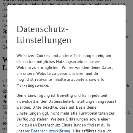
Mikrogramm. Dabei handelt es sich um einen Schätzwert, da sich
der Bedarf nicht mit wissenschaftlicher Genauigkeit bestimmen
lässt. Bei normaler Gesundheit wird Chrom in der Regel in
ausreichender Menge aufgenommen. Wer sich einseitig ernährt, zu
den Senioren zählt oder an Diabetes leidet, könnte zu wenig des
Datenschutz-
Spurenelements erhalten. Gemäß der aktuellen Studienlage kann
sich ein Chrommangel in einer gestörten Glucoseverwertung, einem
Einstellungen
erhöhten Blutzuckerspiegel, Fettstoffwechselstörungen und
Gewichtsverlust äußern.
Wir setzen Cookies und andere Technologien ein, um
Welches sind die besten Chrom-
dir ein bestmögliches Nutzungserlebnis unserer
Lebensmittel?
Website zu ermöglichen. Wir verwenden deine Daten,
um unsere Website zu personalisieren und dir
möglichst relevante Inhalte anzubieten, sowie für
Chromreiche Lebensmittel sind mutmaßlich
Pilze,
Marketingzwecke.
Vollkornprodukte, Fleisch, Weizenkeime und Bierhefe. Mutmaßlich
deshalb, da es zum Chromgehalt in Nahrungsmitteln keine
Deine Einwilligung ist freiwillig und kann jederzeit
offiziellen Daten gibt. Dementsprechend gelten auch Eier, Käse,
individuell in den Datenschutz-Einstellungen angepasst
Petersilie und Artischocken nur als mögliche Lieferanten des
Mikronährstoffs. Wenn von Chrom-Lebensmitteln die Rede ist, ist
werden. Bitte beachte, dass auf Basis deiner
übrigens immer der Gehalt an dreiwertigem Chrom (Cr-III) gemeint.
Einstellungen ggf. nicht mehr alle Funktionalitäten zur
Lass dich nicht verwirren, wenn auf die Gefahren von
Verfügung stehen. Weitere Erklärungen sowie einen
sechswertigem Chrom (Cr-VI) hingewiesen wird. In dieser
Link zu den Datenschutz-Einstellungen findest du in
schädlichen Form stammt Chrom vorwiegend aus industriellen
unserer
Datenschutzerklärung
. Hier erfährst du auch