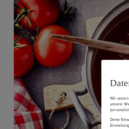
Date
Wir setzen
unserer We
personalis
Deine Einwi
Einstellun