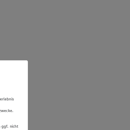
erlebnis
u
gzwecke.
 ggf. nicht