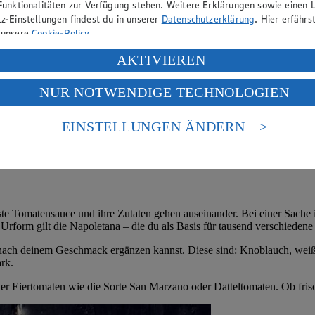
Funktionalitäten zur Verfügung stehen. Weitere Erklärungen sowie einen L
z-Einstellungen findest du in unserer
Datenschutzerklärung
. Hier erfährs
 unsere
Cookie-Policy
.
ung deiner personenbezogenen Daten in den USA durch Facebook und Yo
AKTIVIEREN
f „Aktivieren“ klickst, willigst du im Sinne des Art. 49 Abs. 1 Satz 1 lit
NUR NOTWENDIGE TECHNOLOGIEN
deine Daten in den USA verarbeitet werden. Der EuGH sieht die USA als 
 europäischen Standards nicht angemessenen Datenschutzniveau an. Es b
es Zugriffs durch US-amerikanische Behörden.
EINSTELLUNGEN ÄNDERN
nen zum Herausgeber der Seite findest du im
Impressum
 Tomatensauce und ihre Zutaten gehen auseinander. Bei einer Sache ist
 Urform gilt die Napoletana – die du als Basis für tausend verschieden
s nach deinem Geschmack ergänzen kannst. Diese sind: Knoblauch, weiß
rk.
r Eiertomaten wie die Sorte San Marzano oder Datteltomaten. Ob frisch