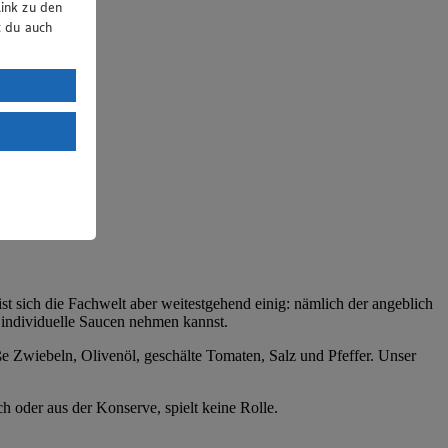
ink zu den
t du auch
uTube:
. a) DSGVO
Land mit
esteht das
 sich die Fachwelt aber weitestgehend einig: nämlich der angeblich
e individuelle Saucen nehmen kannst.
e Zwiebeln, Olivenöl, geschälte Tomaten, Salz und Pfeffer. Unser
 oder aus der Konserve, spielt keine Rolle.