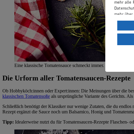
mehr alle 
Datenschut
mehr über
Verarbeit
Wenn du au
ein, dass 
einem nach
Risiko ein
Informatio
Eine klassische Tomatensauce schmeckt immer.
Die Urform aller Tomatensaucen-Rezepte
Ob Hobbyköch:innen oder Expert:innen: Die Meinungen über die beste
klassischen Tomatensoße
als ursprüngliche Variante des Gerichts. Als
Schließlich benötigt der Klassiker nur wenige Zutaten, die du endlo
Rezept ergänzt die Sauce noch um Balsamico, Honig und Tomatenma
Tipp:
Idealerweise nutzt du für Tomatensaucen-Rezepte Flaschen- ode