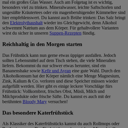
mal ein großes Glas Wasser. Auch am Folgetag ist es wichtig,
besonders viel zu trinken. Mineralwasser, leichte Saftschorlen und
ungesüßte Kräutertees oder ein magenberuhigender Kümmeltee sind
hier empfehlenswert. Du kannst auch Brühe trinken: Das Salz bringt
den
Elektrolythaushalt
wieder ins Gleichgewicht, denn Alkohol
schwemmt Natrium aus dem Körper. Für gehaltvollere Varianten
wirst du sicher in unseren
Suppen-Rezepten
fündig.
Reichhaltig in den Morgen starten
Das Frühstück kann nun gerne etwas üppiger ausfallen. Jedoch
sollten Lebensmittel auf dem Tisch stehen, die viele Mineralien
liefern. Bekommst du nur schwer etwas herunter, sind ein
Bananenshake sowie
Kefir und Ayran
eine gute Wahl. Durch den
Alkoholkonsum hat der Körper nämlich eine Menge Magnesium,
Zink, Kalium & Co. verloren und diese Speicher müssen wieder
aufgefüllt werden. Hier gibt es einige leckere Vorschläge fürs
Frühstück: Vollkornbrot, frisches Obst, Müsli, Milch und
Milchprodukte oder frische Säfte. Du kannst es auch mit der
berühmten
Bloody Mary
versuchen!
Das besondere Katerfrühstück
Als Klassiker des Katerfrühstücks kannst du auch Rollmops oder