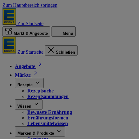
Zum Hauptbereich springen
Zur Startseite
Markt & Angebote
Menü
Zur Startseite
Schließen
Angebote
Märkte
Rezepte
Rezeptsuche
Rezeptsammlungen
Wissen
Bewusste Ernährung
Ernährungsformen
Lebensmittelwissen
Marken & Produkte