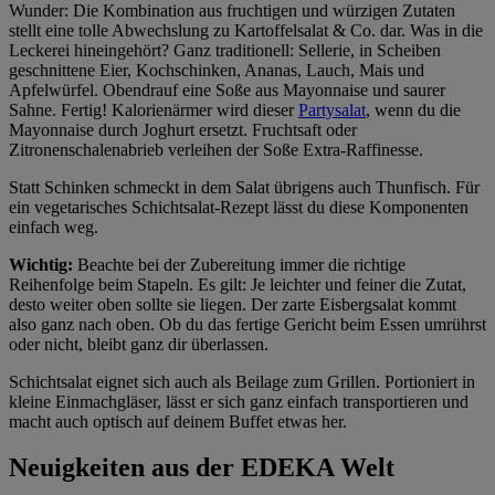
Wunder: Die Kombination aus fruchtigen und würzigen Zutaten
stellt eine tolle Abwechslung zu Kartoffelsalat & Co. dar. Was in die
Leckerei hineingehört? Ganz traditionell: Sellerie, in Scheiben
geschnittene Eier, Kochschinken, Ananas, Lauch, Mais und
Apfelwürfel. Obendrauf eine Soße aus Mayonnaise und saurer
Sahne. Fertig! Kalorienärmer wird dieser
Partysalat
, wenn du die
Mayonnaise durch Joghurt ersetzt. Fruchtsaft oder
Zitronenschalenabrieb verleihen der Soße Extra-Raffinesse.
Statt Schinken schmeckt in dem Salat übrigens auch Thunfisch. Für
ein vegetarisches Schichtsalat-Rezept lässt du diese Komponenten
einfach weg.
Wichtig:
Beachte bei der Zubereitung immer die richtige
Reihenfolge beim Stapeln. Es gilt: Je leichter und feiner die Zutat,
desto weiter oben sollte sie liegen. Der zarte Eisbergsalat kommt
also ganz nach oben. Ob du das fertige Gericht beim Essen umrührst
oder nicht, bleibt ganz dir überlassen.
Schichtsalat eignet sich auch als Beilage zum Grillen. Portioniert in
kleine Einmachgläser, lässt er sich ganz einfach transportieren und
macht auch optisch auf deinem Buffet etwas her.
Neuigkeiten aus der EDEKA Welt