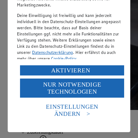
Marketingzwecke.
Deine Einwilligung ist freiwillig und kann jederzeit
individuell in den Datenschutz-Einstellungen angepasst
werden. Bitte beachte, dass auf Basis deiner
Einstellungen ggf. nicht mehr alle Funktionalitäten zur
Verfügung stehen. Weitere Erklärungen sowie einen
Link zu den Datenschutz-Einstellungen findest du in
unserer
Datenschutzerklärung
. Hier erfährst du auch
mehr über unsere
Cookie-Policy
.
Verarbeitung deiner personenbezogenen Daten in den
AKTIVIEREN
USA durch Facebook und YouTube:
NUR NOTWENDIGE
Wenn du auf „Aktivieren“ klickst, willigst du im Sinne
TECHNOLOGIEN
des Art. 49 Abs. 1 Satz 1 lit. a) DSGVO ein, dass deine
Daten in den USA verarbeitet werden. Der EuGH sieht
die USA als Land mit einem nach europäischen
EINSTELLUNGEN
Standards nicht angemessenen Datenschutzniveau an.
ÄNDERN
Es besteht das Risiko eines Zugriffs durch US-
Burger-Salat
amerikanische Behörden.
Zubereitungsdauer
Informationen zum Herausgeber der Seite findest du