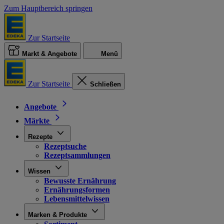
Zum Hauptbereich springen
Zur Startseite
Markt & Angebote
Menü
Zur Startseite
Schließen
Angebote
Märkte
Rezepte
Rezeptsuche
Rezeptsammlungen
Wissen
Bewusste Ernährung
Ernährungsformen
Lebensmittelwissen
Marken & Produkte