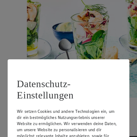
Datenschutz-
Einstellungen
Krabbensalat im Glas
Wir setzen Cookies und andere Technologien ein, um
dir ein bestmögliches Nutzungserlebnis unserer
Zubereitungsdauer
Website zu ermöglichen. Wir verwenden deine Daten,
20 min.
um unsere Website zu personalisieren und dir
möglichst relevante Inhalte anzubieten, sowie für