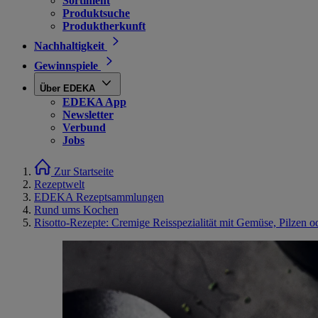
Sortiment
Produktsuche
Produktherkunft
Nachhaltigkeit
Gewinnspiele
Über EDEKA
EDEKA App
Newsletter
Verbund
Jobs
Zur Startseite
Rezeptwelt
EDEKA Rezeptsammlungen
Rund ums Kochen
Risotto-Rezepte: Cremige Reisspezialität mit Gemüse, Pilzen o