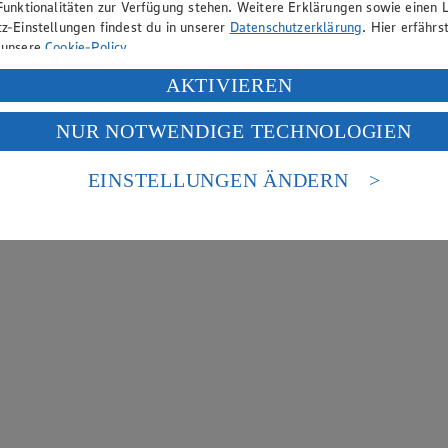
Funktionalitäten zur Verfügung stehen. Weitere Erklärungen sowie einen L
z-Einstellungen findest du in unserer
Datenschutzerklärung
. Hier erfährs
 unsere
Cookie-Policy
.
ung deiner personenbezogenen Daten in den USA durch Facebook und Yo
AKTIVIEREN
f „Aktivieren“ klickst, willigst du im Sinne des Art. 49 Abs. 1 Satz 1 lit
NUR NOTWENDIGE TECHNOLOGIEN
deine Daten in den USA verarbeitet werden. Der EuGH sieht die USA als 
 europäischen Standards nicht angemessenen Datenschutzniveau an. Es b
es Zugriffs durch US-amerikanische Behörden.
EINSTELLUNGEN ÄNDERN
nen zum Herausgeber der Seite findest du im
Impressum