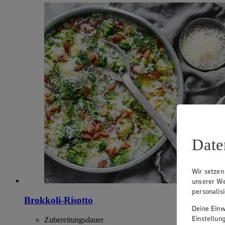
Date
Wir setzen
unserer We
personalis
Brokkoli-Risotto
Deine Einwi
Einstellun
Zubereitungsdauer