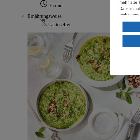
mehr alle 
55 min.
Datenschut
mehr über
Ernährungsweise
Laktosefrei
Verarbeit
Wenn du au
ein, dass 
einem nach
Risiko ein
Informatio