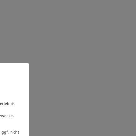
erlebnis
u
gzwecke.
 ggf. nicht