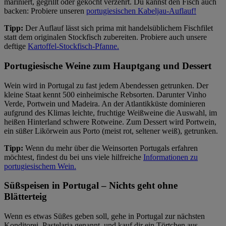
mariniert, gegrillt oder gekocht verzehrt. Du kannst den Fisch auch
backen: Probiere unseren
portugiesischen Kabeljau-Auflauf!
Tipp:
Der Auflauf lässt sich prima mit handelsüblichem Fischfilet
statt dem originalen Stockfisch zubereiten. Probiere auch unsere
deftige
Kartoffel-Stockfisch-Pfanne.
Portugiesische Weine zum Hauptgang und Dessert
Wein wird in Portugal zu fast jedem Abendessen getrunken. Der
kleine Staat kennt 500 einheimische Rebsorten. Darunter Vinho
Verde, Portwein und Madeira. An der Atlantikküste dominieren
aufgrund des Klimas leichte, fruchtige Weißweine die Auswahl, im
heißen Hinterland schwere Rotweine. Zum Dessert wird Portwein,
ein süßer Likörwein aus Porto (meist rot, seltener weiß), getrunken.
Tipp:
Wenn du mehr über die Weinsorten Portugals erfahren
möchtest, findest du bei uns viele hilfreiche
Informationen zu
portugiesischem Wein.
Süßspeisen in Portugal – Nichts geht ohne
Blätterteig
Wenn es etwas Süßes geben soll, gehe in Portugal zur nächsten
Konditorei, Pastelaria genannt, und kauf dir ein Törtchen aus