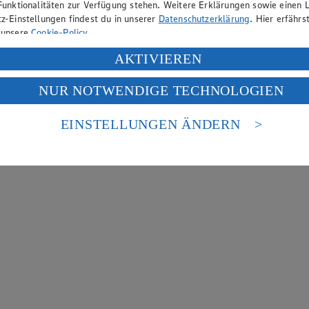
Funktionalitäten zur Verfügung stehen. Weitere Erklärungen sowie einen L
z-Einstellungen findest du in unserer
Datenschutzerklärung
. Hier erfährs
 unsere
Cookie-Policy
.
ung deiner personenbezogenen Daten in den USA durch Facebook und Yo
AKTIVIEREN
f „Aktivieren“ klickst, willigst du im Sinne des Art. 49 Abs. 1 Satz 1 lit
NUR NOTWENDIGE TECHNOLOGIEN
deine Daten in den USA verarbeitet werden. Der EuGH sieht die USA als 
 europäischen Standards nicht angemessenen Datenschutzniveau an. Es b
es Zugriffs durch US-amerikanische Behörden.
EINSTELLUNGEN ÄNDERN
nen zum Herausgeber der Seite findest du im
Impressum