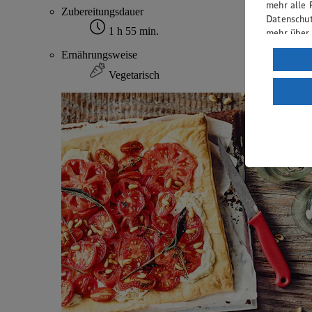
mehr alle 
Zubereitungsdauer
Datenschut
1 h 55 min.
mehr über
Ernährungsweise
Verarbeit
Vegetarisch
Wenn du au
ein, dass 
einem nach
Risiko ein
Informatio