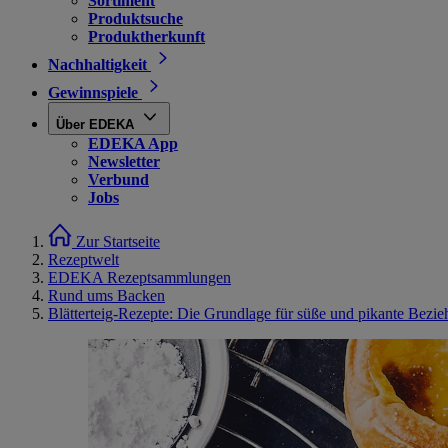
Sortiment
Produktsuche
Produktherkunft
Nachhaltigkeit
Gewinnspiele
Über EDEKA
EDEKA App
Newsletter
Verbund
Jobs
Zur Startseite
Rezeptwelt
EDEKA Rezeptsammlungen
Rund ums Backen
Blätterteig-Rezepte: Die Grundlage für süße und pikante Bezi