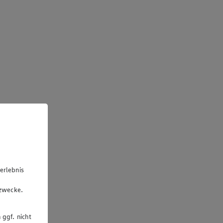
erlebnis
u
gzwecke.
 ggf. nicht