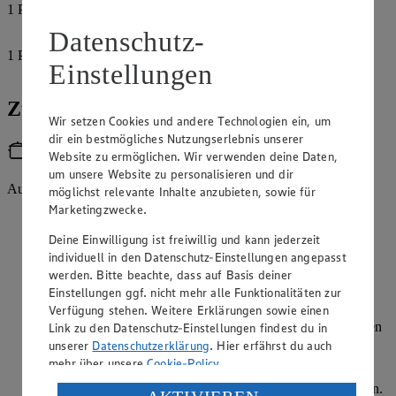
1
Prise
Pfeffer
Datenschutz-
1
Prise
Einstellungen
Salz
Zubereitung
Wir setzen Cookies und andere Technologien ein, um
dir ein bestmögliches Nutzungserlebnis unserer
Utensilien
Website zu ermöglichen. Wir verwenden deine Daten,
um unsere Website zu personalisieren und dir
Auflaufform
möglichst relevante Inhalte anzubieten, sowie für
Marketingzwecke.
Für den Auflauf die Kartoffeln schälen und in der Milch
erwärmen. Für 20 Minuten gar kochen, anschließend die
Deine Einwilligung ist freiwillig und kann jederzeit
Milch abgießen und die Kartoffeln auskühlen lassen.
individuell in den Datenschutz-Einstellungen angepasst
werden. Bitte beachte, dass auf Basis deiner
Die abgekühlten Kartoffeln in Scheiben schneiden.
Einstellungen ggf. nicht mehr alle Funktionalitäten zur
Verfügung stehen. Weitere Erklärungen sowie einen
Den Kabeljau in Würfel schneiden und mit der gehackten
Petersilie unter die Kartoffeln heben. Alle Zutaten zusammen
Link zu den Datenschutz-Einstellungen findest du in
in eine Auflaufform geben.
unserer
Datenschutzerklärung
. Hier erfährst du auch
mehr über unsere
Cookie-Policy
.
Die Zwiebeln pellen und in feine Streifen schneiden. Die
Paprika vom Kerngehäuse befreien und in Würfel schneiden.
Verarbeitung deiner personenbezogenen Daten in den