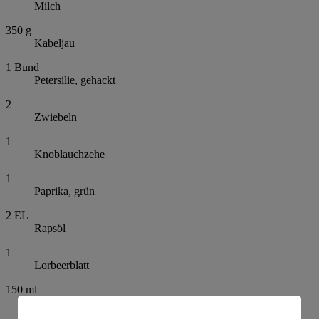
Milch
350
g
Kabeljau
1
Bund
Petersilie, gehackt
2
Zwiebeln
1
Knoblauchzehe
1
Paprika, grün
2
EL
Rapsöl
1
Lorbeerblatt
150
ml
Weißwein