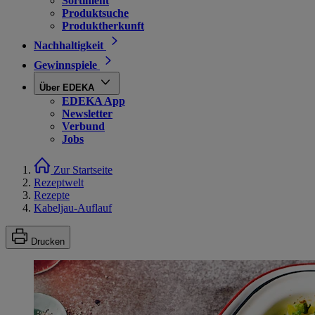
Sortiment
Produktsuche
Produktherkunft
Nachhaltigkeit
Gewinnspiele
Über EDEKA
EDEKA App
Newsletter
Verbund
Jobs
Zur Startseite
Rezeptwelt
Rezepte
Kabeljau-Auflauf
Drucken