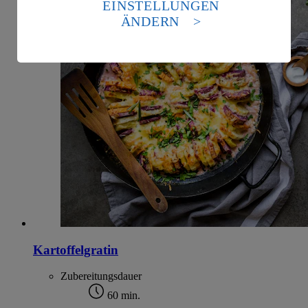
die USA als Land mit einem nach europäischen
EINSTELLUNGEN
Standards nicht angemessenen Datenschutzniveau an.
ÄNDERN
Es besteht das Risiko eines Zugriffs durch US-
amerikanische Behörden.
Informationen zum Herausgeber der Seite findest du
im
Impressum
Kartoffelgratin
Zubereitungsdauer
60 min.