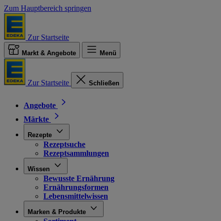
Zum Hauptbereich springen
Zur Startseite
Markt & Angebote
Menü
Zur Startseite
Schließen
Angebote
Märkte
Rezepte
Rezeptsuche
Rezeptsammlungen
Wissen
Bewusste Ernährung
Ernährungsformen
Lebensmittelwissen
Marken & Produkte