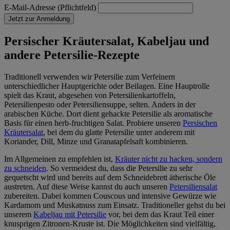
E-Mail-Adresse (Pflichtfeld)
Jetzt zur Anmeldung
Persischer Kräutersalat, Kabeljau und
andere Petersilie-Rezepte
Traditionell verwenden wir Petersilie zum Verfeinern
unterschiedlicher Hauptgerichte oder Beilagen. Eine Hauptrolle
spielt das Kraut, abgesehen von Petersilienkartoffeln,
Petersilienpesto oder Petersiliensuppe, selten. Anders in der
arabischen Küche. Dort dient gehackte Petersilie als aromatische
Basis für einen herb-fruchtigen Salat. Probiere unseren
Persischen
Kräutersalat
, bei dem du glatte Petersilie unter anderem mit
Koriander, Dill, Minze und Granatapfelsaft kombinieren.
Im Allgemeinen zu empfehlen ist,
Kräuter nicht zu hacken, sondern
zu schneiden
. So vermeidest du, dass die Petersilie zu sehr
gequetscht wird und bereits auf dem Schneidebrett ätherische Öle
austreten. Auf diese Weise kannst du auch unseren
Petersiliensalat
zubereiten. Dabei kommen Couscous und intensive Gewürze wie
Kardamom und Muskatnuss zum Einsatz. Traditioneller gehst du bei
unserem
Kabeljau mit Petersilie
vor, bei dem das Kraut Teil einer
knusprigen Zitronen-Kruste ist. Die Möglichkeiten sind vielfältig,