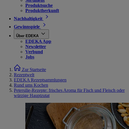
Sortiment
Produktsuche
Produktherkunft
Nachhaltigkeit
Gewinnspiele
Über EDEKA
EDEKA App
Newsletter
Verbund
Jobs
Zur Startseite
Rezeptwelt
EDEKA Rezeptsammlungen
Rund ums Kochen
Petersilie-Rezepte: frisches Aroma für Fisch und Fleisch oder
würzige Hauptzutat