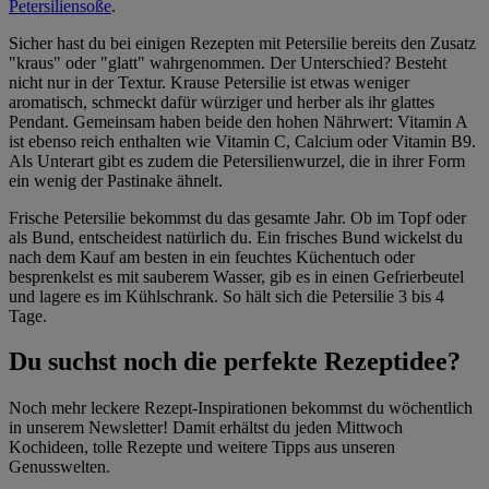
Petersiliensoße
.
Sicher hast du bei einigen Rezepten mit Petersilie bereits den Zusatz
"kraus" oder "glatt" wahrgenommen. Der Unterschied? Besteht
nicht nur in der Textur. Krause Petersilie ist etwas weniger
aromatisch, schmeckt dafür würziger und herber als ihr glattes
Pendant. Gemeinsam haben beide den hohen Nährwert: Vitamin A
ist ebenso reich enthalten wie Vitamin C, Calcium oder Vitamin B9.
Als Unterart gibt es zudem die Petersilienwurzel, die in ihrer Form
ein wenig der Pastinake ähnelt.
Frische Petersilie bekommst du das gesamte Jahr. Ob im Topf oder
als Bund, entscheidest natürlich du. Ein frisches Bund wickelst du
nach dem Kauf am besten in ein feuchtes Küchentuch oder
besprenkelst es mit sauberem Wasser, gib es in einen Gefrierbeutel
und lagere es im Kühlschrank. So hält sich die Petersilie 3 bis 4
Tage.
Du suchst noch die perfekte Rezeptidee?
Noch mehr leckere Rezept-Inspirationen bekommst du wöchentlich
in unserem Newsletter! Damit erhältst du jeden Mittwoch
Kochideen, tolle Rezepte und weitere Tipps aus unseren
Genusswelten.