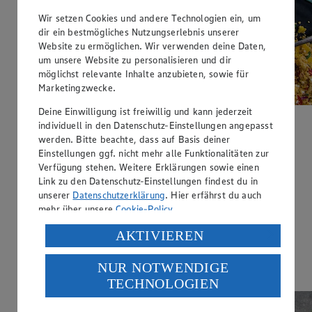
Wir setzen Cookies und andere Technologien ein, um
dir ein bestmögliches Nutzungserlebnis unserer
Website zu ermöglichen. Wir verwenden deine Daten,
um unsere Website zu personalisieren und dir
möglichst relevante Inhalte anzubieten, sowie für
Marketingzwecke.
Deine Einwilligung ist freiwillig und kann jederzeit
individuell in den Datenschutz-Einstellungen angepasst
werden. Bitte beachte, dass auf Basis deiner
Einstellungen ggf. nicht mehr alle Funktionalitäten zur
Mit Video
Verfügung stehen. Weitere Erklärungen sowie einen
Link zu den Datenschutz-Einstellungen findest du in
Couscous-Salat
unserer
Datenschutzerklärung
. Hier erfährst du auch
mehr über unsere
Cookie-Policy
.
Zubereitungsdauer
25 min.
Verarbeitung deiner personenbezogenen Daten in den
AKTIVIEREN
USA durch Facebook und YouTube:
Ernährungsweise
NUR NOTWENDIGE
Wenn du auf „Aktivieren“ klickst, willigst du im Sinne
Vegetarisch
TECHNOLOGIEN
des Art. 49 Abs. 1 Satz 1 lit. a) DSGVO ein, dass deine
Daten in den USA verarbeitet werden. Der EuGH sieht