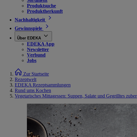
Sortiment
Produktsuche
Produktherkunft
Nachhaltigkeit
Gewinnspiele
Über EDEKA
EDEKA App
Newsletter
Verbund
Jobs
Zur Startseite
Rezeptwelt
EDEKA Rezeptsammlungen
Rund ums Kochen
Vegetarisches Mittagessen: Suppen, Salate und Gegrilltes zuber