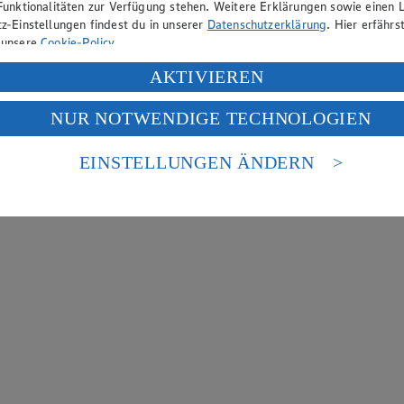
Funktionalitäten zur Verfügung stehen. Weitere Erklärungen sowie einen L
z-Einstellungen findest du in unserer
Datenschutzerklärung
. Hier erfährs
 unsere
Cookie-Policy
.
ung deiner personenbezogenen Daten in den USA durch Facebook und Yo
AKTIVIEREN
f „Aktivieren“ klickst, willigst du im Sinne des Art. 49 Abs. 1 Satz 1 lit
NUR NOTWENDIGE TECHNOLOGIEN
deine Daten in den USA verarbeitet werden. Der EuGH sieht die USA als 
 europäischen Standards nicht angemessenen Datenschutzniveau an. Es b
es Zugriffs durch US-amerikanische Behörden.
EINSTELLUNGEN ÄNDERN
nen zum Herausgeber der Seite findest du im
Impressum