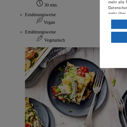
mehr alle 
30 min.
Datenschut
mehr über
Ernährungsweise
Vegan
Verarbeit
Ernährungsweise
Wenn du au
ein, dass 
Vegetarisch
einem nach
Risiko ein
Informatio