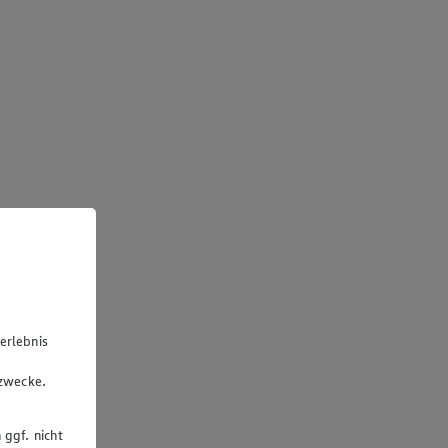
erlebnis
u
gzwecke.
 ggf. nicht