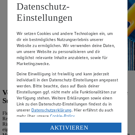
Datenschutz-
Einstellungen
Wir setzen Cookies und andere Technologien ein, um
dir ein bestmögliches Nutzungserlebnis unserer
Website zu ermöglichen. Wir verwenden deine Daten,
um unsere Website zu personalisieren und dir
möglichst relevante Inhalte anzubieten, sowie für
Marketingzwecke.
Deine Einwilligung ist freiwillig und kann jederzeit
Passt zu Käse vorab und Fleisch danach - unser Apfel-
individuell in den Datenschutz-Einstellungen angepasst
Meerrettich-Senf.
werden. Bitte beachte, dass auf Basis deiner
Vegetarische Rezepte mit Kren: cremige
Einstellungen ggf. nicht mehr alle Funktionalitäten zur
Verfügung stehen. Weitere Erklärungen sowie einen
Suppen und frische Dips
Link zu den Datenschutz-Einstellungen findest du in
unserer
Datenschutzerklärung
. Hier erfährst du auch
Fleisch mit Meerrettich gilt als ideale Kombination. Meerrettich-
mehr über unsere
Cookie-Policy
.
Rezepte kannst du aber ebenso gut vegetarisch genießen und auf
Rind und Schwein verzichten. Gerade für den Herbst und Winter
Verarbeitung deiner personenbezogenen Daten in den
AKTIVIEREN
eignen sich beispielsweise unsere
Pastinaken-Suppe
, die du mit
USA durch Facebook und YouTube:
Meerrettich-Chips servierst, oder auch unsere
Meerrettichsuppe
mit