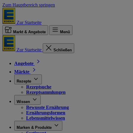
Zum Hauptbereich springen
Zur Startseite
Markt & Angebote
Menü
Zur Startseite
Schließen
Angebote
Märkte
Rezepte
Rezeptsuche
Rezeptsammlungen
Wissen
Bewusste Ernährung
Ernährungsformen
Lebensmittelwissen
Marken & Produkte