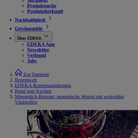
Sortiment
Produktsuche
Produktherkunft
Nachhaltigkeit
Gewinnspiele
Über EDEKA
EDEKA App
Newsletter
Verbund
Jobs
Zur Startseite
Rezeptwelt
EDEKA Rezeptsammlungen
Rund ums Kochen
Meerrettich-Rezepte: aromatische Wurzel mit wertvollen
Vitalstoffen