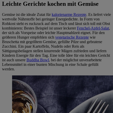
Leichte Gerichte kochen mit Gemüse
Gemüse ist die ideale Zutat für
kalorienarme Rezepte
. Es liefert viele
wertvolle Nährstoffe bei geringer Energiedichte. In Form von
Rohkost steht es ruckzuck auf dem Tisch und lässt sich toll mit Obst
kombinieren: Bestes Beispiel ist unser leckerer
Fenchel-Apfel-Salat
,
der sich als Vorspeise oder leichte Hauptmahlzeit eignet. Für den
größeren Hunger empfehlen sich
vegetarische Rezepte
wie
Bruschetta mit gegrilltem Gemüse, gefüllte Pilze und gebratene
Zucchini. Ein paar Kartoffeln, Nudeln oder Reis als
Sättigungsbeilagen stellen knurrende Mägen zufrieden und liefern
Kindern Energie für den Tag. Eine tolle Idee für ein leichtes Gericht
ist auch unsere
Buddha Bowl
, bei der möglichst unverarbeitete
Lebensmittel in einer bunten Mischung in eine Schale gefüllt
werden.