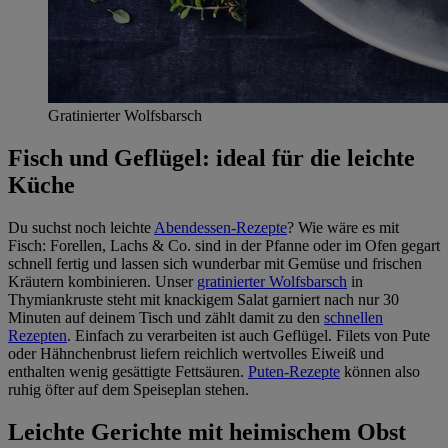
Gratinierter Wolfsbarsch
Fisch und Geflügel: ideal für die leichte
Küche
Du suchst noch leichte
Abendessen-Rezepte
? Wie wäre es mit
Fisch: Forellen, Lachs & Co. sind in der Pfanne oder im Ofen gegart
schnell fertig und lassen sich wunderbar mit Gemüse und frischen
Kräutern kombinieren. Unser
gratinierter Wolfsbarsch
in
Thymiankruste steht mit knackigem Salat garniert nach nur 30
Minuten auf deinem Tisch und zählt damit zu den
schnellen
Rezepten
. Einfach zu verarbeiten ist auch Geflügel. Filets von Pute
oder Hähnchenbrust liefern reichlich wertvolles Eiweiß und
enthalten wenig gesättigte Fettsäuren.
Puten-Rezepte
können also
ruhig öfter auf dem Speiseplan stehen.
Leichte Gerichte mit heimischem Obst