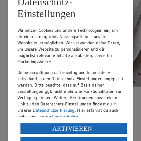
Datenschutz-
Einstellungen
Wir setzen Cookies und andere Technologien ein, um
dir ein bestmögliches Nutzungserlebnis unserer
Website zu ermöglichen. Wir verwenden deine Daten,
um unsere Website zu personalisieren und dir
möglichst relevante Inhalte anzubieten, sowie für
Marketingzwecke.
Deine Einwilligung ist freiwillig und kann jederzeit
individuell in den Datenschutz-Einstellungen angepasst
werden. Bitte beachte, dass auf Basis deiner
Einstellungen ggf. nicht mehr alle Funktionalitäten zur
Green Goddess Bowl
Verfügung stehen. Weitere Erklärungen sowie einen
Link zu den Datenschutz-Einstellungen findest du in
Zubereitungsdauer
unserer
Datenschutzerklärung
. Hier erfährst du auch
mehr über unsere
Cookie-Policy
.
45 min.
Verarbeitung deiner personenbezogenen Daten in den
AKTIVIEREN
Ernährungsweise
USA durch Facebook und YouTube:
Vegan