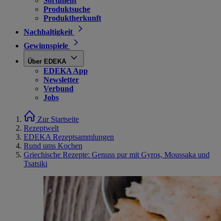
Sortiment
Produktsuche
Produktherkunft
Nachhaltigkeit
Gewinnspiele
Über EDEKA
EDEKA App
Newsletter
Verbund
Jobs
Zur Startseite
Rezeptwelt
EDEKA Rezeptsammlungen
Rund ums Kochen
Griechische Rezepte: Genuss pur mit Gyros, Moussaka und
Tsatsiki