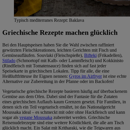
Typisch mediterranes Rezept: Baklava
Griechische Rezepte machen glücklich
Bei den Hauptspeisen haben Sie die Wahl zwischen raffiniert
gewürzten Fleischkreationen, leichten Gerichten mit Fisch und
Gemüseaufläufen. Souvlaki (Fleischspieße),
Bifteki
(Frikadellen),
Stifado
(Schmortopf mit Kalb- oder Lammfleisch) und Kokkinisto
(Rindfleisch mit Tomatensauce) finden sich auf fast jeder
Speisekarte in griechischen Lokalen. Tipp für alle, die eine
Heißluftfritteuse ihr Eignen nennen:
Gyros im Airfryer
ist eine echte
Alternative zur Zubereitung in der Pfanne oder im Backofen!
Vegetarische griechische Rezepte basieren häufig auf überbackenem
Gemüse aus dem Ofen. Dabei sind der Fantasie für die Zutaten
eines griechischen Auflaufs kaum Grenzen gesetzt. Für Familien, in
denen sich ein Teil vegetarisch ernährt, ist das Nationalgericht
Moussaka ideal – es schmeckt mit oder ohne Hackfleisch und kann
sogar als
vegane Moussaka
zubereitet werden. Griechische
Reisenudelrezepte sind eine weitere Köstlichkeit, die alle am Tisch
glücklich macht. Ein Salat mit Kritharaki, wie die Teigwaren aus