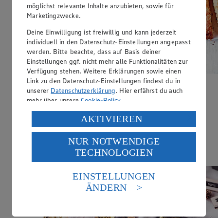
möglichst relevante Inhalte anzubieten, sowie für
Marketingzwecke.
Deine Einwilligung ist freiwillig und kann jederzeit
individuell in den Datenschutz-Einstellungen angepasst
werden. Bitte beachte, dass auf Basis deiner
Einstellungen ggf. nicht mehr alle Funktionalitäten zur
Verfügung stehen. Weitere Erklärungen sowie einen
Link zu den Datenschutz-Einstellungen findest du in
Griechischer Grießkuchen
unserer
Datenschutzerklärung
. Hier erfährst du auch
mehr über unsere
Cookie-Policy
.
Zubereitungsdauer
Verarbeitung deiner personenbezogenen Daten in den
AKTIVIEREN
85 min.
USA durch Facebook und YouTube:
Ernährungsweise
NUR NOTWENDIGE
Wenn du auf „Aktivieren“ klickst, willigst du im Sinne
TECHNOLOGIEN
des Art. 49 Abs. 1 Satz 1 lit. a) DSGVO ein, dass deine
Vegetarisch
Daten in den USA verarbeitet werden. Der EuGH sieht
die USA als Land mit einem nach europäischen
EINSTELLUNGEN
Standards nicht angemessenen Datenschutzniveau an.
ÄNDERN
Es besteht das Risiko eines Zugriffs durch US-
amerikanische Behörden.