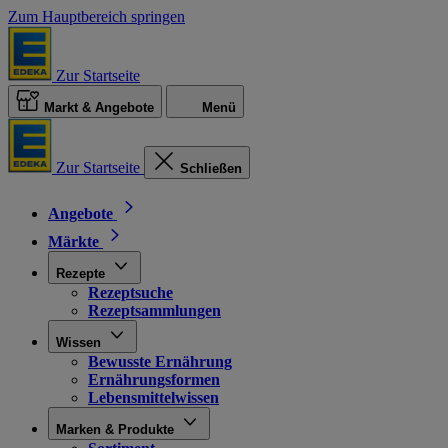
Zum Hauptbereich springen
Zur Startseite
Markt & Angebote
Menü
Zur Startseite
Schließen
Angebote
Märkte
Rezepte
Rezeptsuche
Rezeptsammlungen
Wissen
Bewusste Ernährung
Ernährungsformen
Lebensmittelwissen
Marken & Produkte