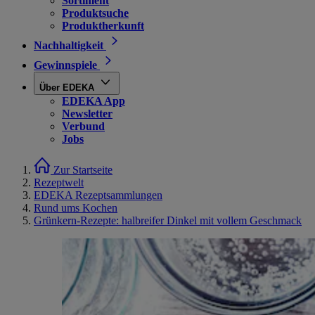
Sortiment
Produktsuche
Produktherkunft
Nachhaltigkeit
Gewinnspiele
Über EDEKA
EDEKA App
Newsletter
Verbund
Jobs
Zur Startseite
Rezeptwelt
EDEKA Rezeptsammlungen
Rund ums Kochen
Grünkern-Rezepte: halbreifer Dinkel mit vollem Geschmack