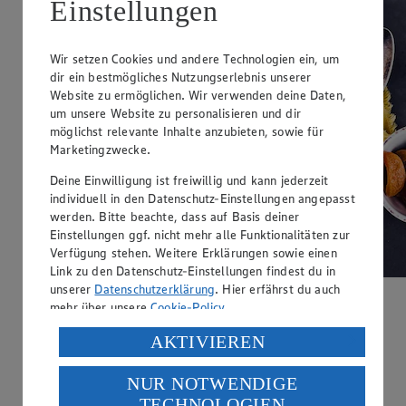
Einstellungen
Wir setzen Cookies und andere Technologien ein, um
dir ein bestmögliches Nutzungserlebnis unserer
Website zu ermöglichen. Wir verwenden deine Daten,
um unsere Website zu personalisieren und dir
möglichst relevante Inhalte anzubieten, sowie für
Marketingzwecke.
Deine Einwilligung ist freiwillig und kann jederzeit
individuell in den Datenschutz-Einstellungen angepasst
werden. Bitte beachte, dass auf Basis deiner
Einstellungen ggf. nicht mehr alle Funktionalitäten zur
Verfügung stehen. Weitere Erklärungen sowie einen
Link zu den Datenschutz-Einstellungen findest du in
unserer
Datenschutzerklärung
. Hier erfährst du auch
Buchweizengrütze
mehr über unsere
Cookie-Policy
.
Verarbeitung deiner personenbezogenen Daten in den
AKTIVIEREN
Zubereitungsdauer
USA durch Facebook und YouTube:
15 min.
NUR NOTWENDIGE
Wenn du auf „Aktivieren“ klickst, willigst du im Sinne
Ernährungsweise
TECHNOLOGIEN
des Art. 49 Abs. 1 Satz 1 lit. a) DSGVO ein, dass deine