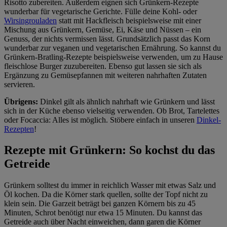
Risotto zubereiten. Außerdem eignen sich Grünkern-Rezepte
wunderbar für vegetarische Gerichte. Fülle deine Kohl- oder
Wirsingrouladen
statt mit Hackfleisch beispielsweise mit einer
Mischung aus Grünkern, Gemüse, Ei, Käse und Nüssen – ein
Genuss, der nichts vermissen lässt. Grundsätzlich passt das Korn
wunderbar zur veganen und vegetarischen Ernährung. So kannst du
Grünkern-Bratling-Rezepte beispielsweise verwenden, um zu Hause
fleischlose Burger zuzubereiten. Ebenso gut lassen sie sich als
Ergänzung zu Gemüsepfannen mit weiteren nahrhaften Zutaten
servieren.
Übrigens:
Dinkel gilt als ähnlich nahrhaft wie Grünkern und lässt
sich in der Küche ebenso vielseitig verwenden. Ob Brot, Tartelettes
oder Focaccia: Alles ist möglich. Stöbere einfach in unseren
Dinkel-
Rezepten
!
Rezepte mit Grünkern: So kochst du das
Getreide
Grünkern solltest du immer in reichlich Wasser mit etwas Salz und
Öl kochen. Da die Körner stark quellen, sollte der Topf nicht zu
klein sein. Die Garzeit beträgt bei ganzen Körnern bis zu 45
Minuten, Schrot benötigt nur etwa 15 Minuten. Du kannst das
Getreide auch über Nacht einweichen, dann garen die Körner