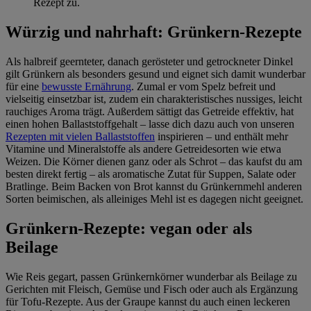
Rezept zu.
Würzig und nahrhaft: Grünkern-Rezepte
Als halbreif geernteter, danach gerösteter und getrockneter Dinkel
gilt Grünkern als besonders gesund und eignet sich damit wunderbar
für eine
bewusste Ernährung
. Zumal er vom Spelz befreit und
vielseitig einsetzbar ist, zudem ein charakteristisches nussiges, leicht
rauchiges Aroma trägt. Außerdem sättigt das Getreide effektiv, hat
einen hohen Ballaststoffgehalt – lasse dich dazu auch von unseren
Rezepten mit vielen Ballaststoffen
inspirieren – und enthält mehr
Vitamine und Mineralstoffe als andere Getreidesorten wie etwa
Weizen. Die Körner dienen ganz oder als Schrot – das kaufst du am
besten direkt fertig – als aromatische Zutat für Suppen, Salate oder
Bratlinge. Beim Backen von Brot kannst du Grünkernmehl anderen
Sorten beimischen, als alleiniges Mehl ist es dagegen nicht geeignet.
Grünkern-Rezepte: vegan oder als
Beilage
Wie Reis gegart, passen Grünkernkörner wunderbar als Beilage zu
Gerichten mit Fleisch, Gemüse und Fisch oder auch als Ergänzung
für Tofu-Rezepte. Aus der Graupe kannst du auch einen leckeren