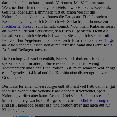
darunter auch durchaus gesunde Varianten. Mit Vollkorn- statt
Weißmehlbrötchen und magerem Fleisch wie Hack aus Beefsteak,
Geflügel oder auch Lammhack tust du schon viel für die
Kalorienbilanz. Alternativ können die Pattys aus Fisch bestehen.
Besonders gut eignet sich Seefisch wie Seelachs, der in unserem
Fischburger-Rezept
zum Einsatz kommt. Noch mehr Kalorien sparst
du, wenn du darauf verzichtest, den Fisch zu panieren. Denn die
Panade verhält sich wie ein Schwamm. Sie saugt sich schnell mit
Fett voll. Für Vegetarier:innen bieten sich Tofu- und
Gemüse-Burger
an. Alle Varianten lassen sich durch reichlich Salat und Gemüse als
Auf- und Beilagen aufwerten.
Da Ketchup viel Zucker enthält, ist er sehr kalorienreich. Gehe
sparsam damit um oder probiere es doch mal mit ein wenig
Tomatenmark und Senf. Eine Portion (5 g) mittelscharfer Senf bringt
es auf gerade auf 4 kcal und die Kombination überzeugt mit viel
Geschmack.
Der Käse für einen Cheeseburger enthält meist viel Fett, damit er gut
schmilzt. Wer auf die Scheibe Käse obendrauf verzichtet, spart
Kalorien, verliert aber kaum Aroma. Und schließlich muss es nicht
immer der ausgewachsene Burger sein: Unsere
Mini-Hamburger
sind als Fingerfood besser ess- und portionierbar und auch gut für
Kinder geeignet.