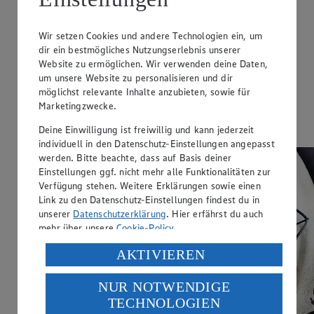
Mit Video
Wir setzen Cookies und andere Technologien ein, um
Obst-Pizza für Kinder
dir ein bestmögliches Nutzungserlebnis unserer
Website zu ermöglichen. Wir verwenden deine Daten,
Zubereitungsdauer
um unsere Website zu personalisieren und dir
80 min.
möglichst relevante Inhalte anzubieten, sowie für
Marketingzwecke.
Ernährungsweise
Deine Einwilligung ist freiwillig und kann jederzeit
Vegetarisch
individuell in den Datenschutz-Einstellungen angepasst
werden. Bitte beachte, dass auf Basis deiner
Einstellungen ggf. nicht mehr alle Funktionalitäten zur
Verfügung stehen. Weitere Erklärungen sowie einen
Link zu den Datenschutz-Einstellungen findest du in
unserer
Datenschutzerklärung
. Hier erfährst du auch
mehr über unsere
Cookie-Policy
.
Verarbeitung deiner personenbezogenen Daten in den
AKTIVIEREN
USA durch Facebook und YouTube:
NUR NOTWENDIGE
Wenn du auf „Aktivieren“ klickst, willigst du im Sinne
TECHNOLOGIEN
des Art. 49 Abs. 1 Satz 1 lit. a) DSGVO ein, dass deine