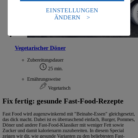
Daten in den USA verarbeitet werden. Der EuGH sieht
die USA als Land mit einem nach europäischen
EINSTELLUNGEN
Standards nicht angemessenen Datenschutzniveau an.
ÄNDERN
Es besteht das Risiko eines Zugriffs durch US-
amerikanische Behörden.
Informationen zum Herausgeber der Seite findest du
im
Impressum
Vegetarischer Döner
Zubereitungsdauer
25 min.
Ernährungsweise
Vegetarisch
Fix fertig: gesunde Fast-Food-Rezepte
Fast Food wird augenzwinkernd mit "Beinahe-Essen" gleichgesetzt,
das dick macht. Dabei ist es überraschend einfach, Burger, Pommes,
Döner und andere Fast-Food-Klassiker mit weniger Fett sowie
Zucker und damit kalorienarm zuzubereiten. In diesem Special
zeigen wir dir, wie gesunde Varianten zu den beliebtesten Fast-