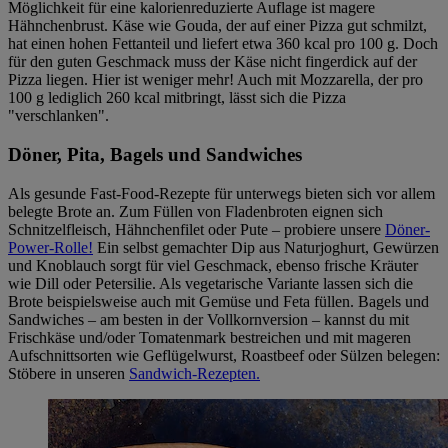
Möglichkeit für eine kalorienreduzierte Auflage ist magere
Hähnchenbrust. Käse wie Gouda, der auf einer Pizza gut schmilzt,
hat einen hohen Fettanteil und liefert etwa 360 kcal pro 100 g. Doch
für den guten Geschmack muss der Käse nicht fingerdick auf der
Pizza liegen. Hier ist weniger mehr! Auch mit Mozzarella, der pro
100 g lediglich 260 kcal mitbringt, lässt sich die Pizza
"verschlanken".
Döner, Pita, Bagels und Sandwiches
Als gesunde Fast-Food-Rezepte für unterwegs bieten sich vor allem
belegte Brote an. Zum Füllen von Fladenbroten eignen sich
Schnitzelfleisch, Hähnchenfilet oder Pute – probiere unsere
Döner-
Power-Rolle!
Ein selbst gemachter Dip aus Naturjoghurt, Gewürzen
und Knoblauch sorgt für viel Geschmack, ebenso frische Kräuter
wie Dill oder Petersilie. Als vegetarische Variante lassen sich die
Brote beispielsweise auch mit Gemüse und Feta füllen. Bagels und
Sandwiches – am besten in der Vollkornversion – kannst du mit
Frischkäse und/oder Tomatenmark bestreichen und mit mageren
Aufschnittsorten wie Geflügelwurst, Roastbeef oder Sülzen belegen:
Stöbere in unseren
Sandwich-Rezepten.