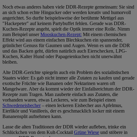
Noch etwas anderes haben viele DDR-Rezepte gemeinsam: Sie sind
an sich schon echte Hingucker oder werden kreativ und humorvoll
angerichtet. So durfte beispielsweise der berühmte Mettigel aus
"Hackepeter" auf keinem Partybuffet fehlen. Gerade was DDR-
Kuchen-Rezepte angeht, spielt die Optik immer eine Rolle. Nimm
zum Beispiel unser
Mooskuchen-Rezept:
Mit einem chemischen
Effekt wird aus einem einfachen Blechkuchen ein spannender,
grünlicher Genuss für Gaumen und Augen. Wenn es um die DDR
und das Backen geht, dürfen natürlich auch Eierschecken, LPG-
Kuchen, Kalter Hund oder Papageienkuchen nicht unerwähnt
bleiben.
Alte DDR-Gerichte spiegeln auch ein Problem des sozialistischen
Staates wider: Es gab nicht immer alle Zutaten zu kaufen und gerade
exotische Früchte wie Bananen oder Nektarinen waren oft
Mangelware. Aber da kommt wieder der Einfallsreichtum der DDR-
Rezepte zum Tragen. Man zauberte einfach aus Zutaten, die
vorhanden waren, etwas Leckeres, wie zum Beispiel einen
Schwedeneisbecher
– einen leckeren Eisbecher aus Apfelmus,
Eierlikör und Vanilleeis, der es geschmacklich locker mit einem
Bananensplit aufnehmen kann.
Lasse die alten Traditionen der DDR wieder aufleben, trinke ein
Schlückchen von dem Kult-Cocktail
Grüne Wiese
und stöbere in