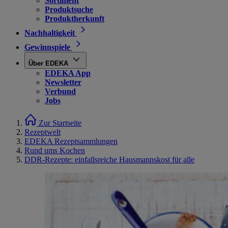
Sortiment
Produktsuche
Produktherkunft
Nachhaltigkeit
Gewinnspiele
Über EDEKA
EDEKA App
Newsletter
Verbund
Jobs
Zur Startseite
Rezeptwelt
EDEKA Rezeptsammlungen
Rund ums Kochen
DDR-Rezepte: einfallsreiche Hausmannskost für alle