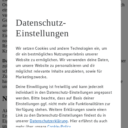
Osteuropa verbreitete Soljanka. Der deftige Eintopf begeistert durch
eine süßlich-säuerliche Geschmacksnote und lässt sich vielfach
variieren, je nachdem welche Zutaten gerade im Haus sind.
Datenschutz-
Gemüse, Gewürzgurken – die nach dem Soljanka-Originalrezept
aus der DDR entscheidend für den besonderen Geschmack sind –
Einstellungen
sowie Speck und Schweinefleisch bilden dabei die Grundlage des
Eintopfs. Wie bei unserem
Soljanka-Rezept
kannst du aber gerne
noch Jagdwurst- und Salami-Würfel zugeben. So wird das DDR-
Rezept noch deftiger, noch würziger, und deiner kulinarischen
Wir setzen Cookies und andere Technologien ein, um
Kreativität sind kaum Grenzen gesetzt.
dir ein bestmögliches Nutzungserlebnis unserer
Website zu ermöglichen. Wir verwenden deine Daten,
Das Beste:
Du kannst die Soljanka sehr gut bereits einen Tag vorher
um unsere Website zu personalisieren und dir
zubereiten. Wenn der Eintopf nämlich gut durchgezogen ist,
möglichst relevante Inhalte anzubieten, sowie für
schmeckt er aufgewärmt noch besser. So kann die
Zubereitungsarbeit gemütlich erledigt werden, wenn du dafür Zeit
Marketingzwecke.
hast. Ein weiteres und besonderes DDR-Gericht kochst du mithilfe
Deine Einwilligung ist freiwillig und kann jederzeit
unseres
Lungenhaschee-Rezepts
.
individuell in den Datenschutz-Einstellungen angepasst
Neuigkeiten aus der EDEKA Welt
werden. Bitte beachte, dass auf Basis deiner
Einstellungen ggf. nicht mehr alle Funktionalitäten zur
Verfügung stehen. Weitere Erklärungen sowie einen
Aktuelle Angebote, leckere Rezeptideen für jeden Geschmack,
Link zu den Datenschutz-Einstellungen findest du in
Ernährungstipps und Kochtricks sowie Informationen zu
unserer
Datenschutzerklärung
. Hier erfährst du auch
Eigenmarken, Gewinnspielen und Bonusprogrammen gibts mit
unserem Newsletter.
mehr über unsere
Cookie-Policy
.