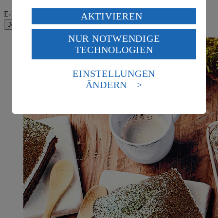
Verarbeitung deiner personenbezogenen Daten in den
E-Mail-Adresse (Pflichtfeld)
AKTIVIEREN
USA durch Facebook und YouTube:
Jetzt anmelden!
NUR NOTWENDIGE
Wenn du auf „Aktivieren“ klickst, willigst du im Sinne
TECHNOLOGIEN
des Art. 49 Abs. 1 Satz 1 lit. a) DSGVO ein, dass deine
Daten in den USA verarbeitet werden. Der EuGH sieht
die USA als Land mit einem nach europäischen
EINSTELLUNGEN
Standards nicht angemessenen Datenschutzniveau an.
ÄNDERN
Es besteht das Risiko eines Zugriffs durch US-
amerikanische Behörden.
Informationen zum Herausgeber der Seite findest du
im
Impressum