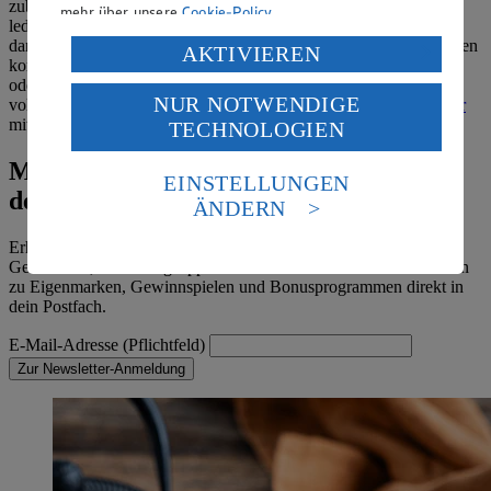
zubereiten, ist erst einmal egal – am Ende muss das Getränk
mehr über unsere
Cookie-Policy
.
lediglich einen Mindestalkoholgehalt von 14 Prozent haben. Nur
dann ist die Haltbarkeit gewährleistet. Neben den drei Grundzutaten
Verarbeitung deiner personenbezogenen Daten in den
AKTIVIEREN
kommt bei Eierlikör, der selber gemacht wird, häufig auch Sahne
USA durch Facebook und YouTube:
oder Kondensmilch zum Einsatz, wodurch er schön cremig und
NUR NOTWENDIGE
vollmundig wird. Probieren Sie unseren
selbstgemachten Eierlikör
Wenn du auf „Aktivieren“ klickst, willigst du im Sinne
mit Sahne und Wodka!
TECHNOLOGIEN
des Art. 49 Abs. 1 Satz 1 lit. a) DSGVO ein, dass deine
Daten in den USA verarbeitet werden. Der EuGH sieht
Mit dem EDEKA Newsletter immer auf
die USA als Land mit einem nach europäischen
EINSTELLUNGEN
Standards nicht angemessenen Datenschutzniveau an.
dem neusten Stand
ÄNDERN
Es besteht das Risiko eines Zugriffs durch US-
amerikanische Behörden.
Erhalte aktuelle Angebote, leckere Rezeptideen für jeden
Geschmack, Ernährungstipps und Kochtricks sowie Informationen
Informationen zum Herausgeber der Seite findest du
zu Eigenmarken, Gewinnspielen und Bonusprogrammen direkt in
im
Impressum
dein Postfach.
E-Mail-Adresse (Pflichtfeld)
Zur Newsletter-Anmeldung