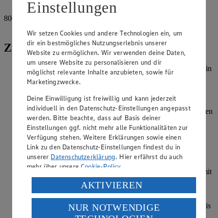
Pfeffer, grob, schwarz
Einstellungen
800
g
Spätzle, aus dem Kühlregal
Wir setzen Cookies und andere Technologien ein, um
dir ein bestmögliches Nutzungserlebnis unserer
Zubereitung
Website zu ermöglichen. Wir verwenden deine Daten,
um unsere Website zu personalisieren und dir
Pilze putzen und in dünne Scheiben schneiden, Schalotte fein
möglichst relevante Inhalte anzubieten, sowie für
würfeln, Frühlingszwiebeln in Ringe schneiden, dabei das
Marketingzwecke.
Grün zurückstellen.
Deine Einwilligung ist freiwillig und kann jederzeit
Pilze, Schalottenwürfel und Zwiebelringe bei mittlerer
individuell in den Datenschutz-Einstellungen angepasst
Temperatur drei bis vier Minuten unter ständigem Schwenken
werden. Bitte beachte, dass auf Basis deiner
der Pfanne in Öl anbraten. Gemüsebrühe und saure Sahne
Einstellungen ggf. nicht mehr alle Funktionalitäten zur
verrühren und zum Pilzgemüse geben.
Verfügung stehen. Weitere Erklärungen sowie einen
Backofen auf 180°C Ober-/Unterhitze mit der Auflaufform
Link zu den Datenschutz-Einstellungen findest du in
vorheizen. Käse in einen halben Zentimeter große Würfel
unserer
Datenschutzerklärung
. Hier erfährst du auch
schneiden, zusammen mit der fein geschnittenen Petersilie
mehr über unsere
Cookie-Policy
.
zum Pilzgemüse geben, salzen und pfeffern. Danach alles mit
Spätzle vermengen und abschmecken.
Verarbeitung deiner personenbezogenen Daten in den
AKTIVIEREN
USA durch Facebook und YouTube:
Spätzle-Pilz-Pfanne in die Auflaufform umfüllen. Auf der
mittleren Schiene des Backofens 15 Minuten überbacken, bis
NUR NOTWENDIGE
Wenn du auf „Aktivieren“ klickst, willigst du im Sinne
der Käse verlaufen ist. Mit dem zurückgestellten