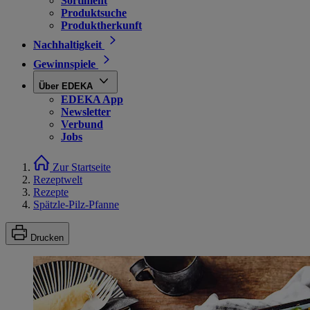
Sortiment
Produktsuche
Produktherkunft
Nachhaltigkeit
Gewinnspiele
Über EDEKA
EDEKA App
Newsletter
Verbund
Jobs
Zur Startseite
Rezeptwelt
Rezepte
Spätzle-Pilz-Pfanne
Drucken