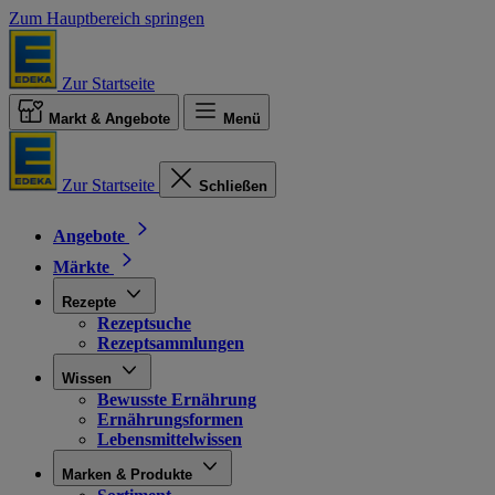
Zum Hauptbereich springen
Zur Startseite
Markt & Angebote
Menü
Zur Startseite
Schließen
Angebote
Märkte
Rezepte
Rezeptsuche
Rezeptsammlungen
Wissen
Bewusste Ernährung
Ernährungsformen
Lebensmittelwissen
Marken & Produkte