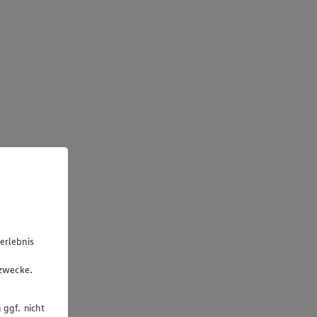
erlebnis
u
gzwecke.
 ggf. nicht