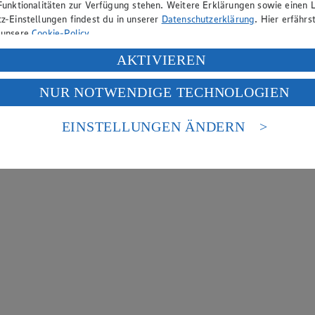
Funktionalitäten zur Verfügung stehen. Weitere Erklärungen sowie einen L
z-Einstellungen findest du in unserer
Datenschutzerklärung
. Hier erfährs
 unsere
Cookie-Policy
.
ung deiner personenbezogenen Daten in den USA durch Facebook und Yo
AKTIVIEREN
f „Aktivieren“ klickst, willigst du im Sinne des Art. 49 Abs. 1 Satz 1 lit
NUR NOTWENDIGE TECHNOLOGIEN
deine Daten in den USA verarbeitet werden. Der EuGH sieht die USA als 
 europäischen Standards nicht angemessenen Datenschutzniveau an. Es b
es Zugriffs durch US-amerikanische Behörden.
EINSTELLUNGEN ÄNDERN
nen zum Herausgeber der Seite findest du im
Impressum