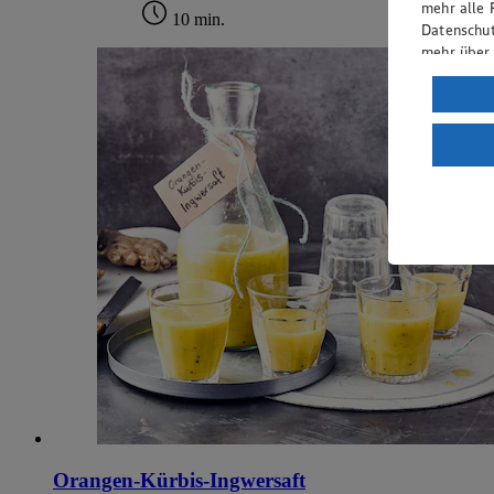
mehr alle 
10 min.
Datenschut
mehr über
Verarbeit
Wenn du au
ein, dass 
einem nach
Risiko ein
Informatio
Orangen-Kürbis-Ingwersaft