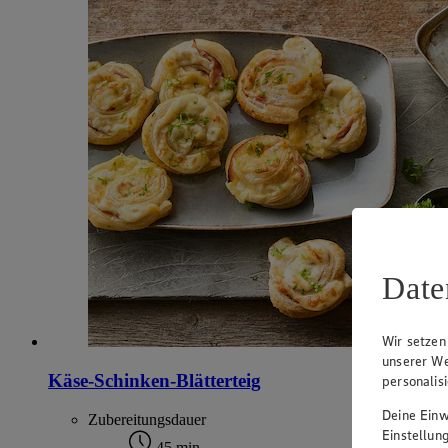
Date
Wir setzen
unserer We
Käse-Schinken-Blätterteig
personalis
Deine Einwi
Zubereitungsdauer
Einstellun
45 min.