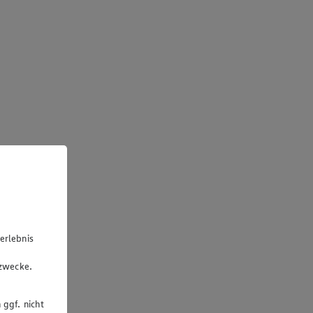
erlebnis
u
gzwecke.
 ggf. nicht