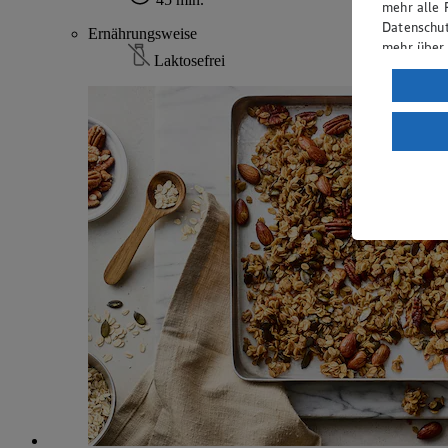
mehr alle 
Datenschut
Ernährungsweise
mehr über
Laktosefrei
Verarbeit
Wenn du au
ein, dass 
einem nach
Risiko ein
Informatio