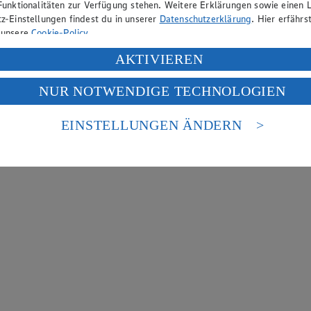
Funktionalitäten zur Verfügung stehen. Weitere Erklärungen sowie einen L
z-Einstellungen findest du in unserer
Datenschutzerklärung
. Hier erfährs
 unsere
Cookie-Policy
.
ung deiner personenbezogenen Daten in den USA durch Facebook und Yo
AKTIVIEREN
f „Aktivieren“ klickst, willigst du im Sinne des Art. 49 Abs. 1 Satz 1 lit
NUR NOTWENDIGE TECHNOLOGIEN
deine Daten in den USA verarbeitet werden. Der EuGH sieht die USA als 
 europäischen Standards nicht angemessenen Datenschutzniveau an. Es b
es Zugriffs durch US-amerikanische Behörden.
EINSTELLUNGEN ÄNDERN
nen zum Herausgeber der Seite findest du im
Impressum