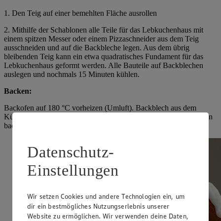
1. Den Teig auf einer bemehlten Fläche ausrollen
2. Mithilfe der Schablonen alle Teile für das Lebkuchenhaus mit
einem spitzen Messer oder einem Pizzaschneider aus dem Teig
ausschneiden und auf die Backbleche legen. Aus dem übrig
bleibenden Teig kann ein etwa quadratisches Fundament für das
Lebkuchenhaus geformt werden. Alle Bauteile auf Backblechen
auslegen und nochmals 15 Minuten kühlen.
Backen:
Backofen auf 180 °C vorheizen (Umluft). Backblech aus dem
Kühlschrank nehmen und im vorgeheizten Ofen 20 bis 30 Minuten
backen, bis die Lebkuchenhaus-Teile in der Mitte fest sind.
Datenschutz-
Einstellungen
Wir setzen Cookies und andere Technologien ein, um
dir ein bestmögliches Nutzungserlebnis unserer
Website zu ermöglichen. Wir verwenden deine Daten,