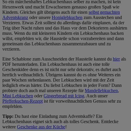
So ein märchenhaftes Lebkuchenhaus selber zu machen, ist kein
Hexenwerk und macht Erwachsenen genauso großen Spaß wie
Kindern. Gleiches gilt übrigens auch für einen
selbst gemachten
Adventskranz
oder unsere
Honiglebkuchen
zum Ausstechen und
Verzieren. Etwas Zeit solltest du allerdings dafür einplanen, da der
Teig über Nacht ruhen und das Haus vor dem Dekorieren aushärten
muss. Wenn du mit kleineren Kindern ein Lebkuchenhaus backen
willst, empfehlen wir, die Hausteile schon vorzubereiten und dann
gemeinsam das Lebkuchenhaus zusammenzubauen und zu
verzieren.
Eine Schablone zum Ausschneiden der Hausteile kannst du
hier
als
PDF herunterladen. Ein Lebkuchenhaus ist auch eine tolle
Geschenkidee denn es ist nicht nur sehr dekorativ, es duftet auch
herrlich weihnachtlich. Übrigens kannst du es ohne Weiteres ein
paar Wochen stehenlassen. Der Lebkuchen wird mit der Zeit
lediglich etwas härter. Du liebst Lebkuchen in jeder Form? Dann
probiere doch auch mal unseren Rezepte für
Mandellebkuchen
,
Mini Lebkuchen
oder
Gingerbread mit Icing
. Auch unser
Pfefferkuchen-Rezept
ist für vorweihnachtlichen Genuss sehr zu
empfehlen.
Tipp:
Du hast eine Einladung zum Adventskaffe? Ein
Lebkuchenhaus eignet sich auch als tolles Geschenk. Entdecke
weitere
Geschenke aus der Küche
!