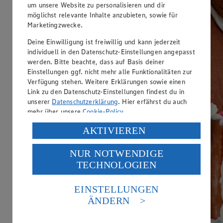
um unsere Website zu personalisieren und dir
möglichst relevante Inhalte anzubieten, sowie für
Marketingzwecke.
Deine Einwilligung ist freiwillig und kann jederzeit
individuell in den Datenschutz-Einstellungen angepasst
werden. Bitte beachte, dass auf Basis deiner
Einstellungen ggf. nicht mehr alle Funktionalitäten zur
Verfügung stehen. Weitere Erklärungen sowie einen
Link zu den Datenschutz-Einstellungen findest du in
unserer
Datenschutzerklärung
. Hier erfährst du auch
mehr über unsere
Cookie-Policy
.
Verarbeitung deiner personenbezogenen Daten in den
AKTIVIEREN
USA durch Facebook und YouTube:
NUR NOTWENDIGE
Wenn du auf „Aktivieren“ klickst, willigst du im Sinne
TECHNOLOGIEN
des Art. 49 Abs. 1 Satz 1 lit. a) DSGVO ein, dass deine
Daten in den USA verarbeitet werden. Der EuGH sieht
die USA als Land mit einem nach europäischen
EINSTELLUNGEN
Standards nicht angemessenen Datenschutzniveau an.
ÄNDERN
Es besteht das Risiko eines Zugriffs durch US-
amerikanische Behörden.