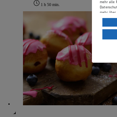
mehr alle 
1 h 50 min.
Datenschut
mehr über
Verarbeit
Wenn du au
ein, dass 
einem nach
Risiko ein
Informatio