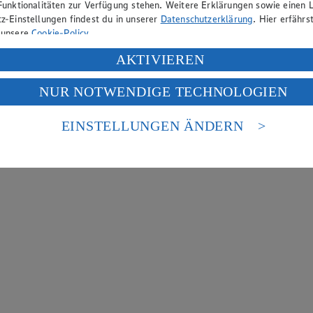
Funktionalitäten zur Verfügung stehen. Weitere Erklärungen sowie einen L
z-Einstellungen findest du in unserer
Datenschutzerklärung
. Hier erfährs
 unsere
Cookie-Policy
.
ung deiner personenbezogenen Daten in den USA durch Facebook und Yo
AKTIVIEREN
f „Aktivieren“ klickst, willigst du im Sinne des Art. 49 Abs. 1 Satz 1 lit
NUR NOTWENDIGE TECHNOLOGIEN
deine Daten in den USA verarbeitet werden. Der EuGH sieht die USA als 
 europäischen Standards nicht angemessenen Datenschutzniveau an. Es b
es Zugriffs durch US-amerikanische Behörden.
EINSTELLUNGEN ÄNDERN
nen zum Herausgeber der Seite findest du im
Impressum