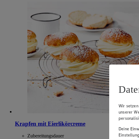
Date
Wir setzen
unserer We
personalis
Krapfen mit Eierlikörcreme
Deine Einwi
Einstellun
Zubereitungsdauer