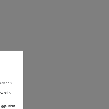
erlebnis
u
gzwecke.
 ggf. nicht