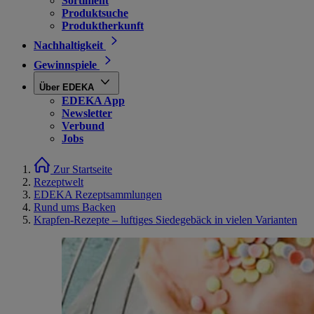
Sortiment
Produktsuche
Produktherkunft
Nachhaltigkeit
Gewinnspiele
Über EDEKA
EDEKA App
Newsletter
Verbund
Jobs
Zur Startseite
Rezeptwelt
EDEKA Rezeptsammlungen
Rund ums Backen
Krapfen-Rezepte – luftiges Siedegebäck in vielen Varianten