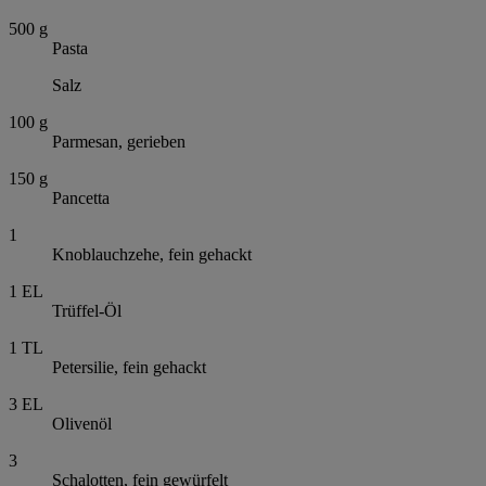
500
g
Pasta
Salz
100
g
Parmesan, gerieben
150
g
Pancetta
1
Knoblauchzehe, fein gehackt
1
EL
Trüffel-Öl
1
TL
Petersilie, fein gehackt
3
EL
Olivenöl
3
Schalotten, fein gewürfelt