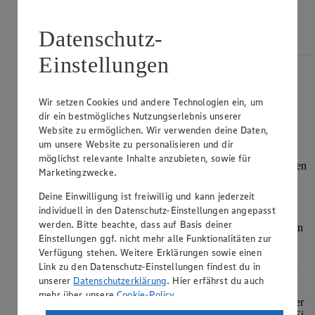
Datenschutz-
Einstellungen
Möchtest du von YouTube bereitgestellte
externe Inhalte laden?
Wir setzen Cookies und andere Technologien ein, um
Einmalig erlauben
dir ein bestmögliches Nutzungserlebnis unserer
Für alle Videos erlauben
Website zu ermöglichen. Wir verwenden deine Daten,
Datenschutz-Einstellungen
um unsere Website zu personalisieren und dir
möglichst relevante Inhalte anzubieten, sowie für
In der Zwischenzeit die Eier in eine Schüssel geben. Nun den
Marketingzwecke.
Parmesan hinzugeben, die Masse rühren und mit Salz und
Pfeffer würzen. Als nächstes das Trüffelöl oder den
Deine Einwilligung ist freiwillig und kann jederzeit
gehobelten Trüffel und die Petersilie dazugeben.
individuell in den Datenschutz-Einstellungen angepasst
werden. Bitte beachte, dass auf Basis deiner
Pancetta würfeln, die Schalotten und den Knoblauch schälen
Einstellungen ggf. nicht mehr alle Funktionalitäten zur
und ebenfalls in Würfel schneiden. Pancetta mit 3 EL
Verfügung stehen. Weitere Erklärungen sowie einen
Olivenöl in der Pfanne kross anbraten. Die Schalotten und
den Knoblauch anschwitzen und zusammen mit dem Speck
Link zu den Datenschutz-Einstellungen findest du in
zu der Parmesan-Ei-Masse geben.
unserer
Datenschutzerklärung
. Hier erfährst du auch
mehr über unsere
Cookie-Policy
.
Nun die fertigen Spaghetti direkt aus dem kochenden Wasser
auf ein Sieb geben, kurz abtropfen lassen und sofort in die Ei-