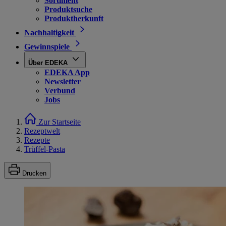
Sortiment
Produktsuche
Produktherkunft
Nachhaltigkeit
Gewinnspiele
Über EDEKA
EDEKA App
Newsletter
Verbund
Jobs
Zur Startseite
Rezeptwelt
Rezepte
Trüffel-Pasta
Drucken