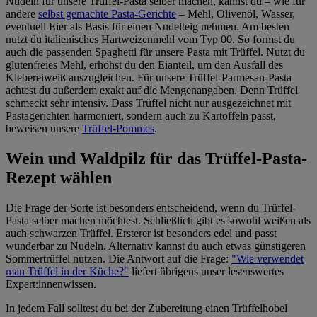
Nudeln für unsere Trüffel-Pasta selber machen, kannst du – wie für
andere
selbst gemachte Pasta-Gerichte
– Mehl, Olivenöl, Wasser,
eventuell Eier als Basis für einen Nudelteig nehmen. Am besten
nutzt du italienisches Hartweizenmehl vom Typ 00. So formst du
auch die passenden Spaghetti für unsere Pasta mit Trüffel. Nutzt du
glutenfreies Mehl, erhöhst du den Eianteil, um den Ausfall des
Klebereiweiß auszugleichen. Für unsere Trüffel-Parmesan-Pasta
achtest du außerdem exakt auf die Mengenangaben. Denn Trüffel
schmeckt sehr intensiv. Dass Trüffel nicht nur ausgezeichnet mit
Pastagerichten harmoniert, sondern auch zu Kartoffeln passt,
beweisen unsere
Trüffel-Pommes
.
Wein und Waldpilz für das Trüffel-Pasta-
Rezept wählen
Die Frage der Sorte ist besonders entscheidend, wenn du Trüffel-
Pasta selber machen möchtest. Schließlich gibt es sowohl weißen als
auch schwarzen Trüffel. Ersterer ist besonders edel und passt
wunderbar zu Nudeln. Alternativ kannst du auch etwas günstigeren
Sommertrüffel nutzen. Die Antwort auf die Frage:
"Wie verwendet
man Trüffel in der Küche?"
liefert übrigens unser lesenswertes
Expert:innenwissen.
In jedem Fall solltest du bei der Zubereitung einen Trüffelhobel