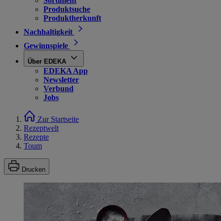
Sortiment
Produktsuche
Produktherkunft
Nachhaltigkeit
Gewinnspiele
Über EDEKA
EDEKA App
Newsletter
Verbund
Jobs
Zur Startseite
Rezeptwelt
Rezepte
Toum
Drucken