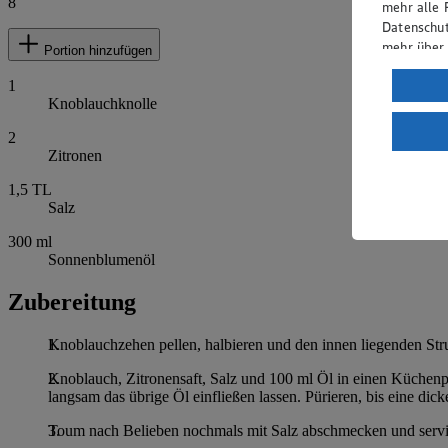
8
mehr alle 
Datenschut
mehr über
Portion hinzufügen
Verarbeit
1
Knoblauchknolle
Wenn du au
ein, dass 
2
einem nach
Zitronen
Risiko ein
1,5
TL
Salz
Informatio
300
ml
Sonnenblumenöl
Zubereitung
Knoblauchzehen pellen, halbieren und den innen liegenden Strunk
Knoblauch, Zitronensaft, Salz und 100 ml Öl in einen Küchenpro
langsam das übrige Öl einfließen lassen. Pürieren, bis eine dick
Toum nach Belieben nochmals mit Salz abschmecken und servier