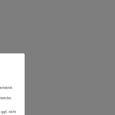
erlebnis
u
gzwecke.
 ggf. nicht