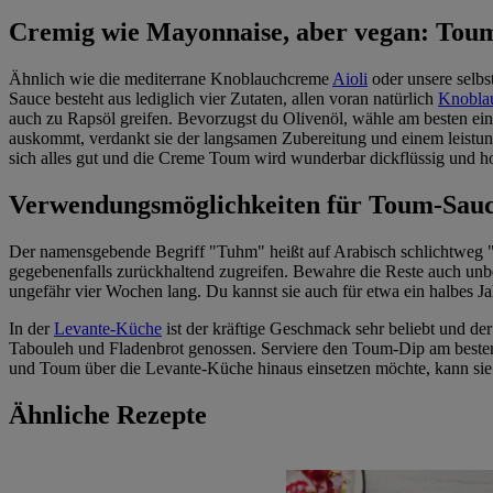
Cremig wie Mayonnaise, aber vegan: Tou
Ähnlich wie die mediterrane Knoblauchcreme
Aioli
oder unsere selb
Sauce besteht aus lediglich vier Zutaten, allen voran natürlich
Knobla
auch zu Rapsöl greifen. Bevorzugst du Olivenöl, wähle am besten ein
auskommt, verdankt sie der langsamen Zubereitung und einem leistungs
sich alles gut und die Creme Toum wird wunderbar dickflüssig und h
Verwendungsmöglichkeiten für Toum-Sau
Der namensgebende Begriff "Tuhm" heißt auf Arabisch schlichtweg "K
gegebenenfalls zurückhaltend zugreifen. Bewahre die Reste auch unbed
ungefähr vier Wochen lang. Du kannst sie auch für etwa ein halbes Jah
In der
Levante-Küche
ist der kräftige Geschmack sehr beliebt und de
Tabouleh und Fladenbrot genossen. Serviere den Toum-Dip am best
und Toum über die Levante-Küche hinaus einsetzen möchte, kann si
Ähnliche Rezepte