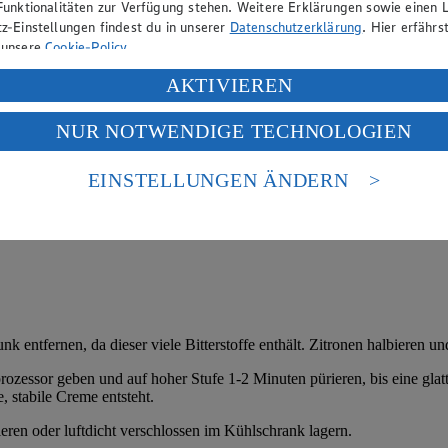
Funktionalitäten zur Verfügung stehen. Weitere Erklärungen sowie einen L
z-Einstellungen findest du in unserer
Datenschutzerklärung
. Hier erfährs
 unsere
Cookie-Policy
.
ung deiner personenbezogenen Daten in den USA durch Facebook und Yo
AKTIVIEREN
f „Aktivieren“ klickst, willigst du im Sinne des Art. 49 Abs. 1 Satz 1 lit
NUR NOTWENDIGE TECHNOLOGIEN
deine Daten in den USA verarbeitet werden. Der EuGH sieht die USA als 
 europäischen Standards nicht angemessenen Datenschutzniveau an. Es b
es Zugriffs durch US-amerikanische Behörden.
EINSTELLUNGEN ÄNDERN
nen zum Herausgeber der Seite findest du im
Impressum
 entfernen, da dieser viele Bitterstoffe enthält. Zitronen halbieren un
zessor geben und auf hoher Stufe 1-2 Minuten pürieren, bis eine glatte
e, stabile Creme entsteht.
en oder luftdicht verschlossen im Kühlschrank lagern.