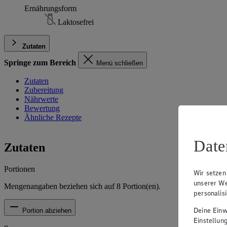
Ernährungsform
Laktosefrei
Zutaten
Springe zum Bereich
Menü schließen
Zutaten
Zubereitung
Nährwerte
Bewertung
Ähnliche Rezepte
Date
Zutaten
Portionen
Wir setzen
unserer We
Mengenangaben beziehen sich auf
8
Portion(en).
personalis
Deine Einwi
Portion abziehen
Einstellun