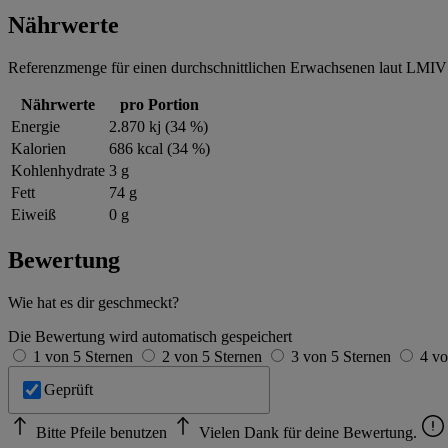
Nährwerte
Referenzmenge für einen durchschnittlichen Erwachsenen laut LMIV 
Nährwerte
pro Portion
Energie
2.870 kj (34 %)
Kalorien
686 kcal (34 %)
Kohlenhydrate
3 g
Fett
74 g
Eiweiß
0 g
Bewertung
Wie hat es dir geschmeckt?
Die Bewertung wird automatisch gespeichert
1 von 5 Sternen
2 von 5 Sternen
3 von 5 Sternen
4 vo
Geprüft
Bitte Pfeile benutzen
Vielen Dank für deine Bewertung.