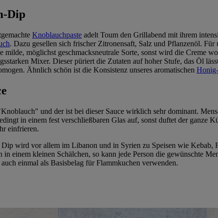
m-Dip
stgemachte
Knoblauchpaste
adelt Toum den Grillabend mit ihrem inten
uch
. Dazu gesellen sich frischer Zitronensaft, Salz und Pflanzenöl. 
e milde, möglichst geschmacksneutrale Sorte, sonst wird die Creme wo
starken Mixer. Dieser püriert die Zutaten auf hoher Stufe, das Öl läss
omogen. Ähnlich schön ist die Konsistenz unseres aromatischen
Honig-
ce
noblauch" und der ist bei dieser Sauce wirklich sehr dominant. Mens
ingt in einem fest verschließbaren Glas auf, sonst duftet der ganze K
r einfrieren.
r Dip wird vor allem im Libanon und in Syrien zu Speisen wie Kebab, F
en in einem kleinen Schälchen, so kann jede Person die gewünschte
e auch einmal als Basisbelag für Flammkuchen verwenden.