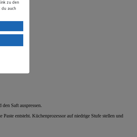
ink zu den
t du auch
uTube:
. a) DSGVO
Land mit
esteht das
d den Saft auspressen.
 Paste entsteht. Küchenprozessor auf niedrige Stufe stellen und