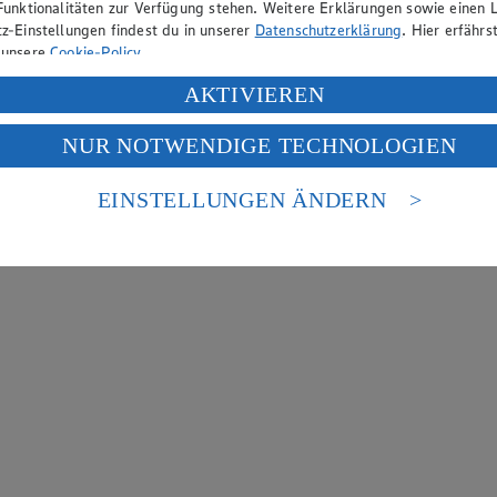
Funktionalitäten zur Verfügung stehen. Weitere Erklärungen sowie einen L
z-Einstellungen findest du in unserer
Datenschutzerklärung
. Hier erfährs
 unsere
Cookie-Policy
.
ung deiner personenbezogenen Daten in den USA durch Facebook und Yo
AKTIVIEREN
f „Aktivieren“ klickst, willigst du im Sinne des Art. 49 Abs. 1 Satz 1 lit
NUR NOTWENDIGE TECHNOLOGIEN
deine Daten in den USA verarbeitet werden. Der EuGH sieht die USA als 
 europäischen Standards nicht angemessenen Datenschutzniveau an. Es b
es Zugriffs durch US-amerikanische Behörden.
EINSTELLUNGEN ÄNDERN
nen zum Herausgeber der Seite findest du im
Impressum