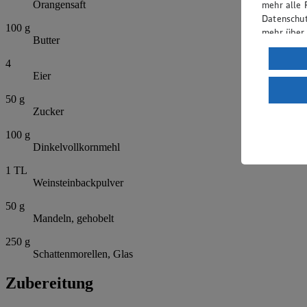
mehr alle 
Orangensaft
Datenschut
100
g
mehr über
Butter
Verarbeit
4
Eier
Wenn du au
ein, dass 
50
g
einem nach
Zucker
Risiko ein
100
g
Informatio
Dinkelvollkornmehl
1
TL
Weinsteinbackpulver
50
g
Mandeln, gehobelt
250
g
Schattenmorellen, Glas
Zubereitung