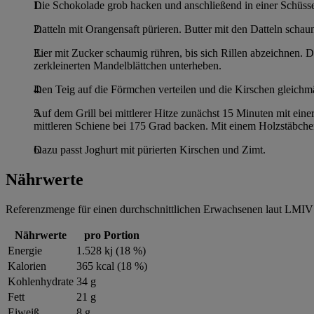
Die Schokolade grob hacken und anschließend in einer Schüss
Datteln mit Orangensaft pürieren. Butter mit den Datteln schau
Eier mit Zucker schaumig rühren, bis sich Rillen abzeichnen.
zerkleinerten Mandelblättchen unterheben.
Den Teig auf die Förmchen verteilen und die Kirschen gleichmä
Auf dem Grill bei mittlerer Hitze zunächst 15 Minuten mit ein
mittleren Schiene bei 175 Grad backen. Mit einem Holzstäbch
Dazu passt Joghurt mit pürierten Kirschen und Zimt.
Nährwerte
Referenzmenge für einen durchschnittlichen Erwachsenen laut LMIV 
Nährwerte
pro Portion
Energie
1.528 kj (18 %)
Kalorien
365 kcal (18 %)
Kohlenhydrate
34 g
Fett
21 g
Eiweiß
8 g