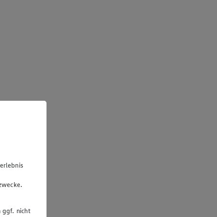
erlebnis
u
gzwecke.
 ggf. nicht