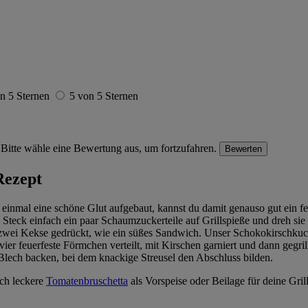
n 5 Sternen
5 von 5 Sternen
Bitte wähle eine Bewertung aus, um fortzufahren.
Bewerten
Rezept
st einmal eine schöne Glut aufgebaut, kannst du damit genauso gut ein f
Steck einfach ein paar Schaumzuckerteile auf Grillspieße und dreh sie
en zwei Kekse gedrückt, wie ein süßes Sandwich. Unser Schokokirschku
ier feuerfeste Förmchen verteilt, mit Kirschen garniert und dann gegril
lech backen, bei dem knackige Streusel den Abschluss bilden.
ich leckere
Tomatenbruschetta
als Vorspeise oder Beilage für deine Gril