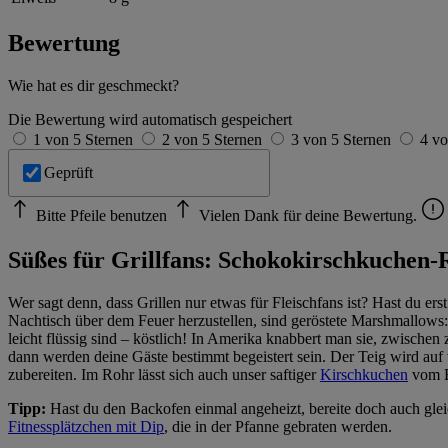
Bewertung
Wie hat es dir geschmeckt?
Die Bewertung wird automatisch gespeichert
1 von 5 Sternen
2 von 5 Sternen
3 von 5 Sternen
4 vo
Geprüft
Bitte Pfeile benutzen
Vielen Dank für deine Bewertung.
Süßes für Grillfans: Schokokirschkuchen-
Wer sagt denn, dass Grillen nur etwas für Fleischfans ist? Hast du er
Nachtisch über dem Feuer herzustellen, sind geröstete Marshmallows: 
leicht flüssig sind – köstlich! In Amerika knabbert man sie, zwisch
dann werden deine Gäste bestimmt begeistert sein. Der Teig wird auf v
zubereiten. Im Rohr lässt sich auch unser saftiger
Kirschkuchen
vom B
Tipp:
Hast du den Backofen einmal angeheizt, bereite doch auch gle
Fitnessplätzchen mit Dip
, die in der Pfanne gebraten werden.