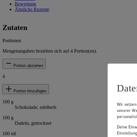
Bewertung
Ähnliche Rezepte
Zutaten
Portionen
Mengenangaben beziehen sich auf
4
Portion(en).
Portion abziehen
4
Date
Portion hinzufügen
100
g
Wir setzen
Schokolade, edelherb
unserer We
personalis
100
g
Datteln, getrocknet
Deine Einwi
Einstellun
100
ml