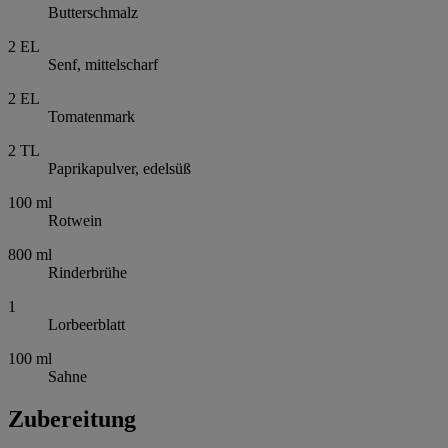
Butterschmalz
2
EL
Senf, mittelscharf
2
EL
Tomatenmark
2
TL
Paprikapulver, edelsüß
100
ml
Rotwein
800
ml
Rinderbrühe
1
Lorbeerblatt
100
ml
Sahne
Zubereitung