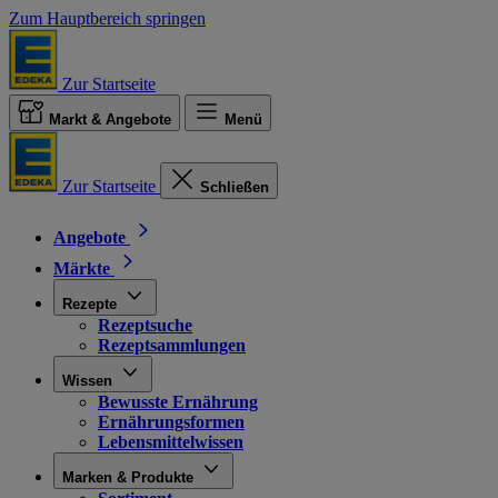
Zum Hauptbereich springen
Zur Startseite
Markt & Angebote
Menü
Zur Startseite
Schließen
Angebote
Märkte
Rezepte
Rezeptsuche
Rezeptsammlungen
Wissen
Bewusste Ernährung
Ernährungsformen
Lebensmittelwissen
Marken & Produkte