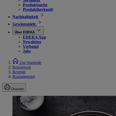
Sortiment
Produktsuche
Produktherkunft
Nachhaltigkeit
Gewinnspiele
Über EDEKA
EDEKA App
Newsletter
Verbund
Jobs
Zur Startseite
Rezeptwelt
Rezepte
Rouladentopf
Drucken