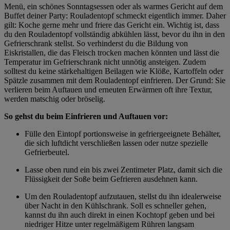
Menü, ein schönes Sonntagsessen oder als warmes Gericht auf dem
Buffet deiner Party: Rouladentopf schmeckt eigentlich immer. Daher
gilt: Koche gerne mehr und friere das Gericht ein. Wichtig ist, dass
du den Rouladentopf vollständig abkühlen lässt, bevor du ihn in den
Gefrierschrank stellst. So verhinderst du die Bildung von
Eiskristallen, die das Fleisch trocken machen könnten und lässt die
Temperatur im Gefrierschrank nicht unnötig ansteigen. Zudem
solltest du keine
stärkehaltigen Beilagen wie Klöße, Kartoffeln oder
Spätzle zusammen mit dem Rouladentopf einfrieren. Der Grund: Sie
verlieren beim Auftauen und erneuten Erwärmen oft ihre Textur,
werden matschig oder bröselig.
So gehst du beim Einfrieren und Auftauen vor:
Fülle den Eintopf portionsweise in gefriergeeignete Behälter,
die sich luftdicht verschließen lassen oder nutze spezielle
Gefrierbeutel.
Lasse oben rund ein bis zwei Zentimeter Platz, damit sich die
Flüssigkeit der Soße beim Gefrieren ausdehnen kann.
Um den Rouladentopf aufzutauen, stellst du ihn idealerweise
über Nacht in den Kühlschrank. Soll es schneller gehen,
kannst du ihn auch direkt in einen Kochtopf geben und bei
niedriger Hitze unter regelmäßigem Rühren langsam