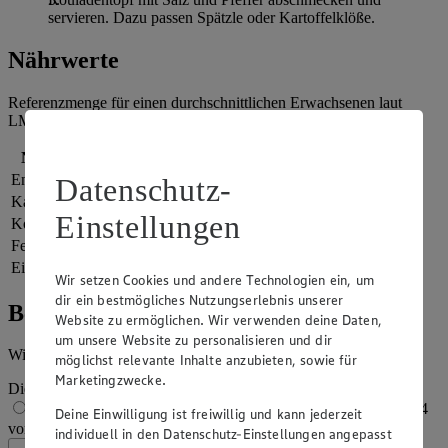
servieren. Dazu passen Spätzle oder Kartoffelklöße.
Nährwerte
Referenzmenge für einen durchschnittlichen Erwachsenen laut
LMIV (8.400 kJ/2.000 kcal).
Nährwerte
pro Portion
Energie
4.791 kj (57 %)
Datenschutz-
Kalorien
1.145 kcal (57 %)
Einstellungen
Kohlenhydrate
8 g
Fett
100 g
Eiweiß
52 g
Wir setzen Cookies und andere Technologien ein, um
dir ein bestmögliches Nutzungserlebnis unserer
Bewertung
Website zu ermöglichen. Wir verwenden deine Daten,
um unsere Website zu personalisieren und dir
Wie hat es dir geschmeckt?
möglichst relevante Inhalte anzubieten, sowie für
Marketingzwecke.
Die Bewertung wird automatisch gespeichert
1 von 5 Sternen
2 von 5 Sternen
3 von 5 Sternen
4
Deine Einwilligung ist freiwillig und kann jederzeit
von 5 Sternen
5 von 5 Sternen
individuell in den Datenschutz-Einstellungen angepasst