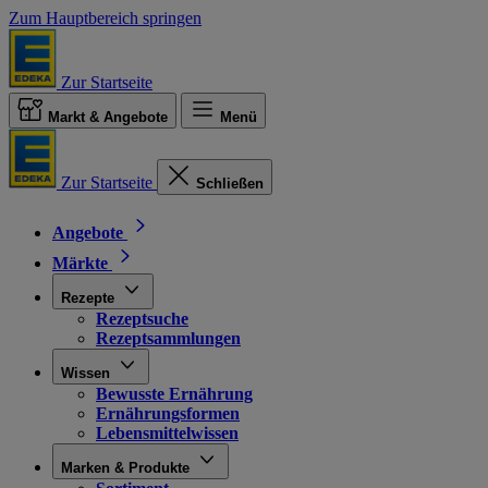
Zum Hauptbereich springen
Zur Startseite
Markt & Angebote
Menü
Zur Startseite
Schließen
Angebote
Märkte
Rezepte
Rezeptsuche
Rezeptsammlungen
Wissen
Bewusste Ernährung
Ernährungsformen
Lebensmittelwissen
Marken & Produkte