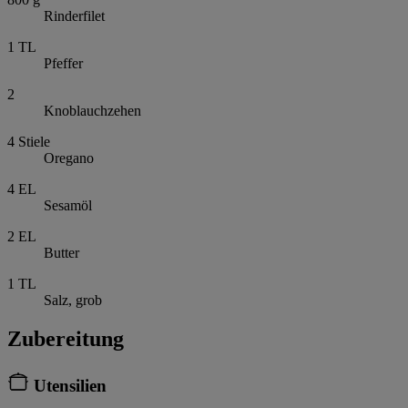
Rinderfilet
1
TL
Pfeffer
2
Knoblauchzehen
4
Stiele
Oregano
4
EL
Sesamöl
2
EL
Butter
1
TL
Salz, grob
Zubereitung
Utensilien