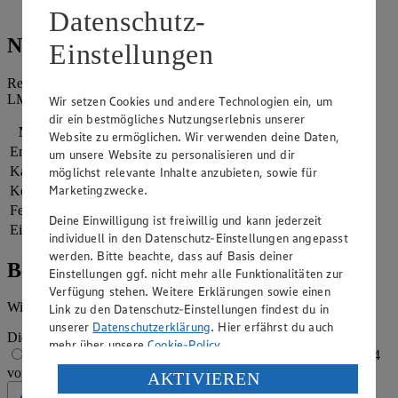
servieren.
Datenschutz-
Nährwerte
Einstellungen
Referenzmenge für einen durchschnittlichen Erwachsenen laut
LMIV (8.400 kJ/2.000 kcal).
Wir setzen Cookies und andere Technologien ein, um
dir ein bestmögliches Nutzungserlebnis unserer
Nährwerte
pro Portion
Website zu ermöglichen. Wir verwenden deine Daten,
Energie
1.784 kj (21 %)
um unsere Website zu personalisieren und dir
Kalorien
426 kcal (21 %)
möglichst relevante Inhalte anzubieten, sowie für
Marketingzwecke.
Kohlenhydrate
0 g
Fett
20 g
Deine Einwilligung ist freiwillig und kann jederzeit
Eiweiß
59 g
individuell in den Datenschutz-Einstellungen angepasst
werden. Bitte beachte, dass auf Basis deiner
Bewertung
Einstellungen ggf. nicht mehr alle Funktionalitäten zur
Verfügung stehen. Weitere Erklärungen sowie einen
Wie hat es dir geschmeckt?
Link zu den Datenschutz-Einstellungen findest du in
unserer
Datenschutzerklärung
. Hier erfährst du auch
Die Bewertung wird automatisch gespeichert
mehr über unsere
Cookie-Policy
.
1 von 5 Sternen
2 von 5 Sternen
3 von 5 Sternen
4
von 5 Sternen
5 von 5 Sternen
Verarbeitung deiner personenbezogenen Daten in den
AKTIVIEREN
USA durch Facebook und YouTube: