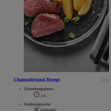
Chateaubriand Rezept
Zypr
Zubereitungsdauer
2 h
Ernährungsweise
Glutenfrei