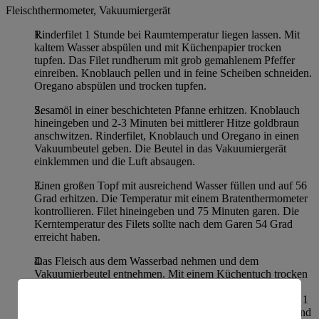
Fleischthermometer, Vakuumiergerät
Rinderfilet 1 Stunde bei Raumtemperatur liegen lassen. Mit
kaltem Wasser abspülen und mit Küchenpapier trocken
tupfen. Das Filet rundherum mit grob gemahlenem Pfeffer
einreiben. Knoblauch pellen und in feine Scheiben schneiden.
Oregano abspülen und trocken tupfen.
Sesamöl in einer beschichteten Pfanne erhitzen. Knoblauch
hineingeben und 2-3 Minuten bei mittlerer Hitze goldbraun
anschwitzen. Rinderfilet, Knoblauch und Oregano in einen
Vakuumbeutel geben. Die Beutel in das Vakuumiergerät
einklemmen und die Luft absaugen.
Einen großen Topf mit ausreichend Wasser füllen und auf 56
Grad erhitzen. Die Temperatur mit einem Bratenthermometer
kontrollieren. Filet hineingeben und 75 Minuten garen. Die
Kerntemperatur des Filets sollte nach dem Garen 54 Grad
erreicht haben.
Das Fleisch aus dem Wasserbad nehmen und dem
Vakuumierbeutel entnehmen. Mit einem Küchentuch trocken
tupfen. Butter in einer Pfanne bei mittlerer Hitze schmelzen
und das Fleisch für 1 Minute pro Seite anbraten. Filet in ca. 1
cm dicke Scheiben schneiden, mit grobem Salz bestreuen und