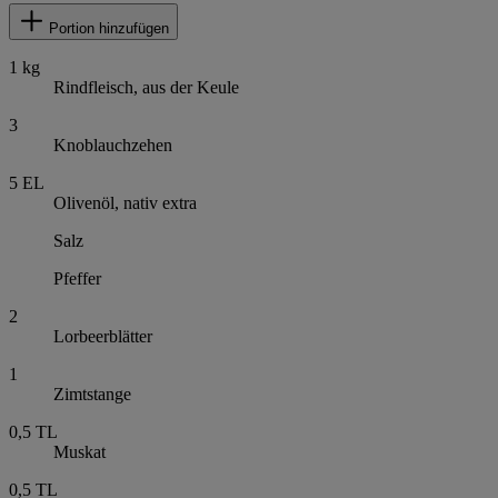
Portion hinzufügen
1
kg
Rindfleisch, aus der Keule
3
Knoblauchzehen
5
EL
Olivenöl, nativ extra
Salz
Pfeffer
2
Lorbeerblätter
1
Zimtstange
0,5
TL
Muskat
0,5
TL