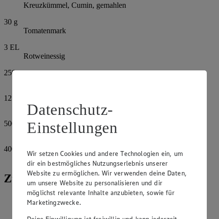
Kreuzkümmel, Cumin, gemahlen
30
g
Tomatenmark
3
EL
Rotweinessig
250
g
Tomaten, passiert
125
ml
Datenschutz-
Rotwein
Einstellungen
500
g
Zwiebeln
400
g
Wir setzen Cookies und andere Technologien ein, um
Kirschtomaten
dir ein bestmögliches Nutzungserlebnis unserer
Website zu ermöglichen. Wir verwenden deine Daten,
Zubereitung
um unsere Website zu personalisieren und dir
möglichst relevante Inhalte anzubieten, sowie für
Das Rindfleisch in etwa 2 cm große Würfel schneiden.
Marketingzwecke.
Knoblauchzehen schälen und fein hacken.