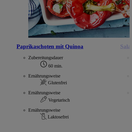
Paprikaschoten mit Quinoa
Sala
Zubereitungsdauer
60 min.
Ernährungsweise
Glutenfrei
Ernährungsweise
Vegetarisch
Ernährungsweise
Laktosefrei