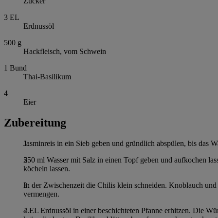
Zucker
3
EL
Erdnussöl
500
g
Hackfleisch, vom Schwein
1
Bund
Thai-Basilikum
4
Eier
Zubereitung
Jasminreis in ein Sieb geben und gründlich abspülen, bis das W
550 ml Wasser mit Salz in einen Topf geben und aufkochen las
köcheln lassen.
In der Zwischenzeit die Chilis klein schneiden. Knoblauch und
vermengen.
2 EL Erdnussöl in einer beschichteten Pfanne erhitzen. Die Wü