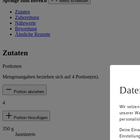
Springe zum Bereich
Menü schließen
Zutaten
Zubereitung
Nährwerte
Bewertung
Ähnliche Rezepte
Zutaten
Portionen
Mengenangaben beziehen sich auf
4
Portion(en).
Date
Portion abziehen
4
Wir setzen
unserer We
Portion hinzufügen
personalis
350
g
Deine Einwi
Jasminreis
Einstellun