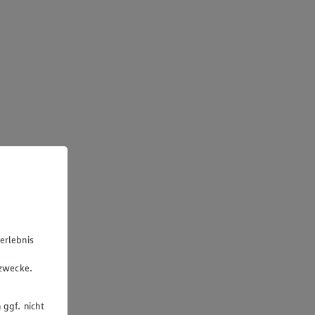
erlebnis
u
gzwecke.
 ggf. nicht