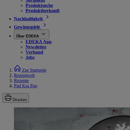
Sortiment
Produktsuche
Produktherkunft
Nachhaltigkeit
Gewinnspiele
Über EDEKA
EDEKA App
Newsletter
Verbund
Jobs
Zur Startseite
Rezeptwelt
Rezepte
Pad Kra Pao
Drucken