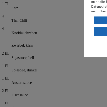
mehr alle 
1
TL
Datenschut
Salz
mehr über
4
Verarbeit
Thai-Chili
Wenn du au
4
ein, dass 
Knoblauchzehen
einem nach
1
Risiko ein
Zwiebel, klein
Informatio
2
EL
Sojasauce, hell
1
EL
Sojasoße, dunkel
1
EL
Austernsauce
2
EL
Fischsauce
1
EL