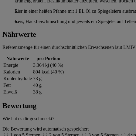
krümelig braten. Basilikumblätter abzupfen, waschen, trocken
Eier in einer heißen Pfanne mit 1 EL Öl zu Spiegeleiern ausbrat
Reis, Hackfleischmischung und jeweils ein Spiegelei auf Teller
Nährwerte
Referenzmenge für einen durchschnittlichen Erwachsenen laut LMIV 
Nährwerte
pro Portion
Energie
3.364 kj (40 %)
Kalorien
804 kcal (40 %)
Kohlenhydrate
73 g
Fett
40 g
Eiweiß
38 g
Bewertung
Wie hat es dir geschmeckt?
Die Bewertung wird automatisch gespeichert
1 von 5 Sternen
2 von 5 Sternen
3 von 5 Sternen
4 vo