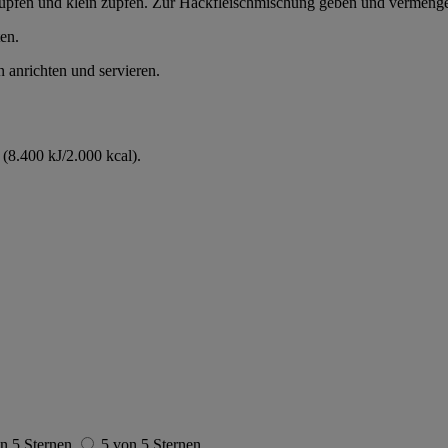
 tupfen und klein zupfen. Zur Hackfleischmischung geben und vermeng
en.
n anrichten und servieren.
(8.400 kJ/2.000 kcal).
n 5 Sternen
5 von 5 Sternen