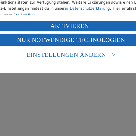
Funktionalitäten zur Verfügung stehen. Weitere Erklärungen sowie einen L
z-Einstellungen findest du in unserer
Datenschutzerklärung
. Hier erfährs
 unsere
Cookie-Policy
.
ung deiner personenbezogenen Daten in den USA durch Facebook und Yo
AKTIVIEREN
f „Aktivieren“ klickst, willigst du im Sinne des Art. 49 Abs. 1 Satz 1 lit
NUR NOTWENDIGE TECHNOLOGIEN
deine Daten in den USA verarbeitet werden. Der EuGH sieht die USA als 
 europäischen Standards nicht angemessenen Datenschutzniveau an. Es b
es Zugriffs durch US-amerikanische Behörden.
EINSTELLUNGEN ÄNDERN
nen zum Herausgeber der Seite findest du im
Impressum