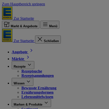
Zum Hauptbereich springen
Zur Startseite
Markt & Angebote
Menü
Zur Startseite
Schließen
Angebote
Märkte
Rezepte
Rezeptsuche
Rezeptsammlungen
Wissen
Bewusste Ernährung
Ernährungsformen
Lebensmittelwissen
Marken & Produkte