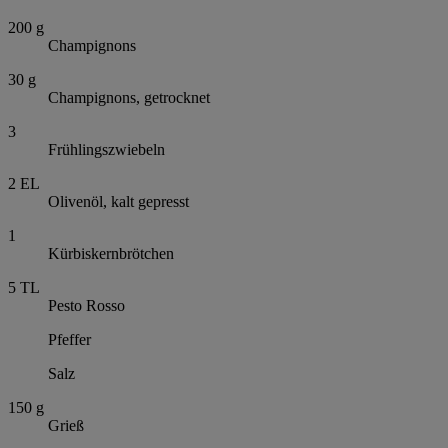
200
g
Champignons
30
g
Champignons, getrocknet
3
Frühlingszwiebeln
2
EL
Olivenöl, kalt gepresst
1
Kürbiskernbrötchen
5
TL
Pesto Rosso
Pfeffer
Salz
150
g
Grieß