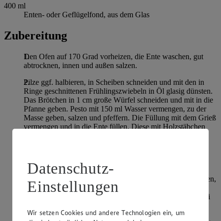
400
ml
Enten- oder Geflügelfond, aus dem Glas
Zubereitung
Den Ofen auf 170 Grad vorheizen, die Ente waschen, gut
abtrocknen, innen und außen salzen.
Pilze ggf. halbieren, in Scheiben schneiden und mit den in
Ringe geschnittenen Frühlingszwiebeln in Öl glasig dünsten.
Das Brötchen in 1 cm große Würfel schneiden und mit in die
Pfanne geben. Pesto mit 150 ml Wasser vermengen, zu der
Masse geben, salzen und pfeffern. Die Füllung mit dem Grieß
vermengen und in die Ente füllen. Diese mit Holzstäbchen
verschließen und mit Küchengarn über Kreuz zubinden.
Entenfond in den Bräter geben und die gefüllte Ente
hineinlegen.
Datenschutz-
Die Ente wird nun ca. 1 1/2 Std. im offenen Bräter auf der
mittleren Schiene gegart. Anschließend den Fond abschöpfen,
Einstellungen
die Ente mit Salzwasser (1 Tasse Wasser mit 1 TL Salz)
bestreichen und nochmals 30 Minuten im offenen Bräter bei
220 Grad garen lassen, bis die Haut knusprig ist.
Wir setzen Cookies und andere Technologien ein, um