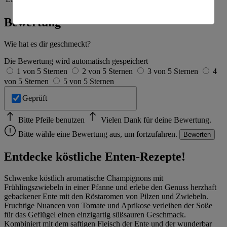
amerikanische Behörden.
Bewertung
Informationen zum Herausgeber der Seite findest du
im
Impressum
Wie hat es dir geschmeckt?
Die Bewertung wird automatisch gespeichert
1 von 5 Sternen
2 von 5 Sternen
3 von 5 Sternen
4
von 5 Sternen
5 von 5 Sternen
Geprüft
Bitte Pfeile benutzen
Vielen Dank für deine Bewertung.
Bitte wähle eine Bewertung aus, um fortzufahren.
Bewerten
Entdecke köstliche Enten-Rezepte!
Schwenke köstlich aromatische Champignons mit
Frühlingszwiebeln in einer Pfanne und erlebe den Genuss herzhaft
gebackener Ente mit den Röstaromen von Pilzen und Zwiebeln.
Fruchtige Nuancen von Tomate und Aprikose verleihen der Soße
für das Geflügel einen einzigartig süßsauren Geschmack.
Kombiniert mit dem saftigen Fleisch der Ente und der wunderbar