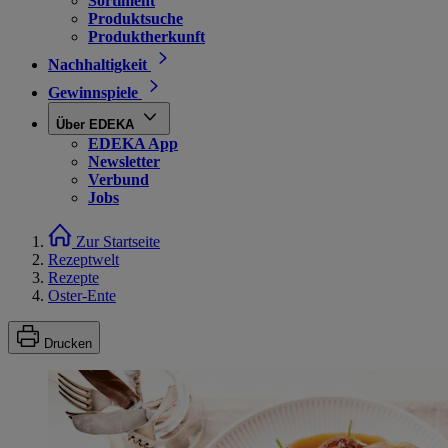
Sortiment
Produktsuche
Produktherkunft
Nachhaltigkeit
Gewinnspiele
Über EDEKA
EDEKA App
Newsletter
Verbund
Jobs
Zur Startseite
Rezeptwelt
Rezepte
Oster-Ente
Drucken