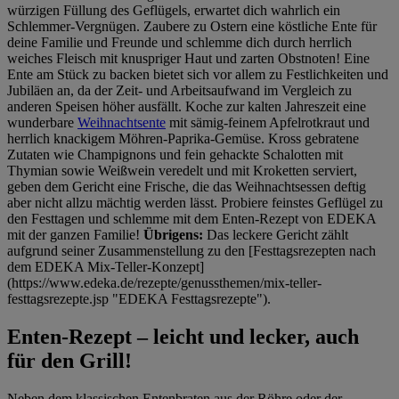
würzigen Füllung des Geflügels, erwartet dich wahrlich ein
Schlemmer-Vergnügen. Zaubere zu Ostern eine köstliche Ente für
deine Familie und Freunde und schlemme dich durch herrlich
weiches Fleisch mit knuspriger Haut und zarten Obstnoten! Eine
Ente am Stück zu backen bietet sich vor allem zu Festlichkeiten und
Jubiläen an, da der Zeit- und Arbeitsaufwand im Vergleich zu
anderen Speisen höher ausfällt. Koche zur kalten Jahreszeit eine
wunderbare
Weihnachtsente
mit sämig-feinem Apfelrotkraut und
herrlich knackigem Möhren-Paprika-Gemüse. Kross gebratene
Zutaten wie Champignons und fein gehackte Schalotten mit
Thymian sowie Weißwein veredelt und mit Kroketten serviert,
geben dem Gericht eine Frische, die das Weihnachtsessen deftig
aber nicht allzu mächtig werden lässt. Probiere feinstes Geflügel zu
den Festtagen und schlemme mit dem Enten-Rezept von EDEKA
mit der ganzen Familie!
Übrigens:
Das leckere Gericht zählt
aufgrund seiner Zusammenstellung zu den [Festtagsrezepten nach
dem EDEKA Mix-Teller-Konzept]
(https://www.edeka.de/rezepte/genussthemen/mix-teller-
festtagsrezepte.jsp "EDEKA Festtagsrezepte").
Enten-Rezept – leicht und lecker, auch
für den Grill!
Neben dem klassischen Entenbraten aus der Röhre oder der