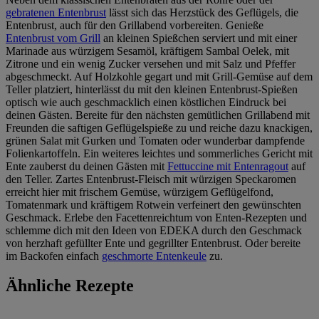
gebratenen Entenbrust
lässt sich das Herzstück des Geflügels, die
Entenbrust, auch für den Grillabend vorbereiten. Genieße
Entenbrust vom Grill
an kleinen Spießchen serviert und mit einer
Marinade aus würzigem Sesamöl, kräftigem Sambal Oelek, mit
Zitrone und ein wenig Zucker versehen und mit Salz und Pfeffer
abgeschmeckt. Auf Holzkohle gegart und mit Grill-Gemüse auf dem
Teller platziert, hinterlässt du mit den kleinen Entenbrust-Spießen
optisch wie auch geschmacklich einen köstlichen Eindruck bei
deinen Gästen. Bereite für den nächsten gemütlichen Grillabend mit
Freunden die saftigen Geflügelspieße zu und reiche dazu knackigen,
grünen Salat mit Gurken und Tomaten oder wunderbar dampfende
Folienkartoffeln. Ein weiteres leichtes und sommerliches Gericht mit
Ente zauberst du deinen Gästen mit
Fettuccine mit Entenragout
auf
den Teller. Zartes Entenbrust-Fleisch mit würzigen Speckaromen
erreicht hier mit frischem Gemüse, würzigem Geflügelfond,
Tomatenmark und kräftigem Rotwein verfeinert den gewünschten
Geschmack. Erlebe den Facettenreichtum von Enten-Rezepten und
schlemme dich mit den Ideen von EDEKA durch den Geschmack
von herzhaft gefüllter Ente und gegrillter Entenbrust. Oder bereite
im Backofen einfach
geschmorte Entenkeule
zu.
Ähnliche Rezepte