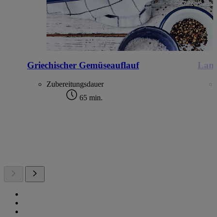
Griechischer Gemüseauflauf
Lamm
Zubereitungsdauer
65 min.