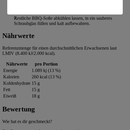
Moink Balls glasiert ist. Fertige Moink Balls vom Grill
amerikanische Behörden.
nehmen und servieren.
Informationen zum Herausgeber der Seite findest du
Restliche BBQ-Soße abkühlen lassen, in ein sauberes
im
Impressum
Schraubglas füllen und kalt aufbewahren.
Nährwerte
Referenzmenge für einen durchschnittlichen Erwachsenen laut
LMIV (8.400 kJ/2.000 kcal).
Nährwerte
pro Portion
Energie
1.089 kj (13 %)
Kalorien
260 kcal (13 %)
Kohlenhydrate
15 g
Fett
15 g
Eiweiß
18 g
Bewertung
Wie hat es dir geschmeckt?