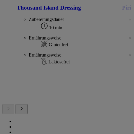
Thousand Island Dressing
Piri
Zubereitungsdauer
10 min.
Ernährungsweise
Glutenfrei
Ernährungsweise
Laktosefrei