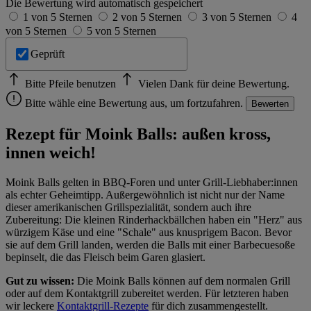
Die Bewertung wird automatisch gespeichert
1 von 5 Sternen
2 von 5 Sternen
3 von 5 Sternen
4
von 5 Sternen
5 von 5 Sternen
Geprüft
Bitte Pfeile benutzen
Vielen Dank für deine Bewertung.
Bitte wähle eine Bewertung aus, um fortzufahren.
Bewerten
Rezept für Moink Balls: außen kross,
innen weich!
Moink Balls gelten in BBQ-Foren und unter Grill-Liebhaber:innen
als echter Geheimtipp. Außergewöhnlich ist nicht nur der Name
dieser amerikanischen Grillspezialität, sondern auch ihre
Zubereitung: Die kleinen Rinderhackbällchen haben ein "Herz" aus
würzigem Käse und eine "Schale" aus knusprigem Bacon. Bevor
sie auf dem Grill landen, werden die Balls mit einer Barbecuesoße
bepinselt, die das Fleisch beim Garen glasiert.
Gut zu wissen:
Die Moink Balls können auf dem normalen Grill
oder auf dem Kontaktgrill zubereitet werden. Für letzteren haben
wir leckere
Kontaktgrill-Rezepte
für dich zusammengestellt.