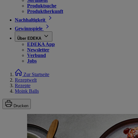
Sortiment
Produktsuche
Produktherkunft
Nachhaltigkeit
Gewinnspiele
Über EDEKA
EDEKA App
Newsletter
Verbund
Jobs
Zur Startseite
Rezeptwelt
Rezepte
Moink Balls
Drucken