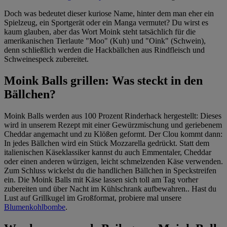
Doch was bedeutet dieser kuriose Name, hinter dem man eher ein
Spielzeug, ein Sportgerät oder ein Manga vermutet? Du wirst es
kaum glauben, aber das Wort Moink steht tatsächlich für die
amerikanischen Tierlaute "Moo" (Kuh) und "Oink" (Schwein),
denn schließlich werden die Hackbällchen aus Rindfleisch und
Schweinespeck zubereitet.
Moink Balls grillen: Was steckt in den
Bällchen?
Moink Balls werden aus 100 Prozent Rinderhack hergestellt: Dieses
wird in unserem Rezept mit einer Gewürzmischung und geriebenem
Cheddar angemacht und zu Klößen geformt. Der Clou kommt dann:
In jedes Bällchen wird ein Stück Mozzarella gedrückt. Statt dem
italienischen Käseklassiker kannst du auch Emmentaler, Cheddar
oder einen anderen würzigen, leicht schmelzenden Käse verwenden.
Zum Schluss wickelst du die handlichen Bällchen in Speckstreifen
ein. Die Moink Balls mit Käse lassen sich toll am Tag vorher
zubereiten und über Nacht im Kühlschrank aufbewahren.. Hast du
Lust auf Grillkugel im Großformat, probiere mal unsere
Blumenkohlbombe
.