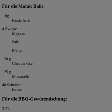
Für die Moink Balls:
1
kg
Rinderhack
4
Zweige
Majoran
Salz
Pfeffer
120
g
Cheddarkäse
125
g
Mozzarella
40
Scheiben
Bacon
Für die BBQ-Gewürzmischung:
3
TL