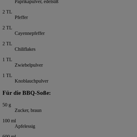
Paprikapulver, edelsüß
2
TL
Pfeffer
2
TL
Cayennepfeffer
2
TL
Chiliflakes
1
TL
Zwiebelpulver
1
TL
Knoblauchpulver
Für die BBQ-Soße:
50
g
Zucker, braun
100
ml
Apfelessig
600
ml