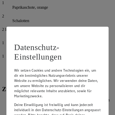
1
Paprikaschote, orange
2
Schalotten
2
EL
Sesamöl
1
Datenschutz-
Orange
Einstellungen
1
Granatapfel
Salz
Wir setzen Cookies und andere Technologien ein, um
dir ein bestmögliches Nutzungserlebnis unserer
Pfeffer, grün
Website zu ermöglichen. Wir verwenden deine Daten,
um unsere Website zu personalisieren und dir
Zubereitung
möglichst relevante Inhalte anzubieten, sowie für
Marketingzwecke.
Steaks mit Rapsöl bestreichen, pfeffern und mit abgezupften
Deine Einwilligung ist freiwillig und kann jederzeit
Kräuterblättchen bestreuen.
individuell in den Datenschutz-Einstellungen angepasst
Quinoa mit Gemüsebrühe nach Packungsanleitung garen.