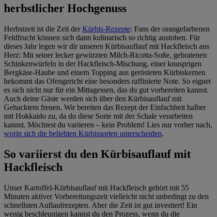
herbstlicher Hochgenuss
Herbstzeit ist die Zeit der
Kürbis-Rezepte
: Fans der orangefarbenen
Feldfrucht können sich dann kulinarisch so richtig austoben. Für
dieses Jahr legen wir dir unseren Kürbisauflauf mit Hackfleisch ans
Herz: Mit seiner lecker gewürzten Milch-Ricotta-Soße, gebratenen
Schinkenwürfeln in der Hackfleisch-Mischung, einer knusprigen
Bergkäse-Haube und einem Topping aus gerösteten Kürbiskernen
bekommt das Ofengericht eine besonders raffinierte Note. So eignet
es sich nicht nur für ein Mittagessen, das du gut vorbereiten kannst.
Auch deine Gäste werden sich über den Kürbisauflauf mit
Gehacktem freuen. Wir bereiten das Rezept der Einfachheit halber
mit Hokkaido zu, da du diese Sorte mit der Schale verarbeiten
kannst. Möchtest du variieren – kein Problem! Lies nur vorher nach,
worin sich die beliebten Kürbissorten unterscheiden
.
So variierst du den Kürbisauflauf mit
Hackfleisch
Unser Kartoffel-Kürbisauflauf mit Hackfleisch gehört mit 55
Minuten aktiver Vorbereitungszeit vielleicht nicht unbedingt zu den
schnellsten Auflaufrezepten. Aber die Zeit ist gut investiert! Ein
wenig beschleunigen kannst du den Prozess, wenn du die