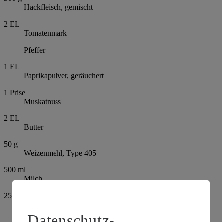
Hackfleisch, gemischt
2
EL
Tomatenmark
Pfeffer
1
EL
Paprikapulver, geräuchert
1
Prise
Muskatnuss
2
EL
Butter
50
g
Weizenmehl, Type 405
500
ml
Milch
250
g
Ricotta
Datenschutz-