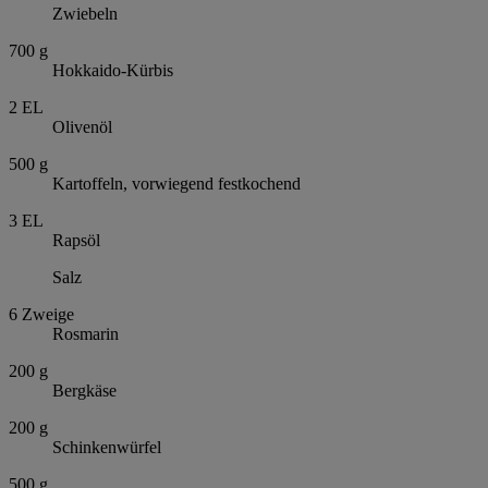
Zwiebeln
700
g
Hokkaido-Kürbis
2
EL
Olivenöl
500
g
Kartoffeln, vorwiegend festkochend
3
EL
Rapsöl
Salz
6
Zweige
Rosmarin
200
g
Bergkäse
200
g
Schinkenwürfel
500
g