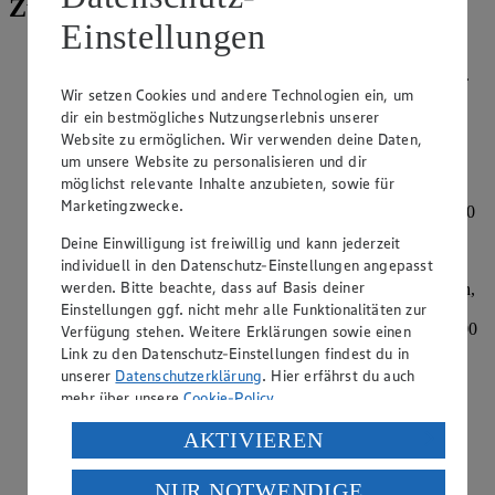
Zubereitung
Einstellungen
Zwiebeln schälen, halbieren und würfeln. Kürbis waschen,
halbieren und die Kerne mit einem Esslöffel herausschaben.
Wir setzen Cookies und andere Technologien ein, um
Das Fruchtfleisch in Stücke schneiden.
dir ein bestmögliches Nutzungserlebnis unserer
Kürbiskerne von überschüssigem Fruchtfleisch befreien.
Website zu ermöglichen. Wir verwenden deine Daten,
Unter fließendem Wasser die letzten Fasern abspülen. Mit
um unsere Website zu personalisieren und dir
einem Küchentuch trockenreiben. Mit Olivenöl marinieren
möglichst relevante Inhalte anzubieten, sowie für
und auf einem mit Backpapier ausgelegten Backblech
Marketingzwecke.
verteilen. Für 10 Minuten im vorgeheizten Backofen bei 200
Grad Ober-/Unterhitze anrösten.
Deine Einwilligung ist freiwillig und kann jederzeit
individuell in den Datenschutz-Einstellungen angepasst
Kartoffeln waschen und ebenfalls in Stücke schneiden.
werden. Bitte beachte, dass auf Basis deiner
Kartoffeln und Kürbis mit Rapsöl in einer Schüssel mischen,
Einstellungen ggf. nicht mehr alle Funktionalitäten zur
mit Salz würzen und anschließend in einer Auflaufform (ca.
35 x 23 x 6 cm) verteilen. Im vorgeheizten Backofen bei 200
Verfügung stehen. Weitere Erklärungen sowie einen
Grad Umluft ca. 20 Minuten garen.
Link zu den Datenschutz-Einstellungen findest du in
unserer
Datenschutzerklärung
. Hier erfährst du auch
In der Zwischenzeit Rosmarin waschen, trocken schütteln,
mehr über unsere
Cookie-Policy
.
Nadeln abstreifen und fein hacken. Käse reiben und
beiseitestellen.
Verarbeitung deiner personenbezogenen Daten in den
AKTIVIEREN
USA durch Facebook und YouTube:
Schinkenwürfel in einer großen, beschichteten Pfanne ohne
Fett auslassen und goldbraun anbraten. Zwiebeln zugeben
NUR NOTWENDIGE
Wenn du auf „Aktivieren“ klickst, willigst du im Sinne