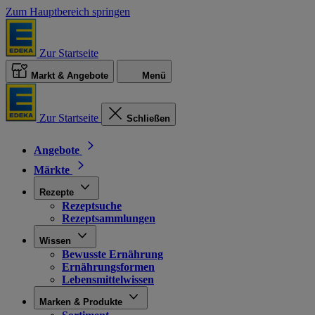
Zum Hauptbereich springen
Zur Startseite
Markt & Angebote
Menü
Zur Startseite
Schließen
Angebote
Märkte
Rezepte
Rezeptsuche
Rezeptsammlungen
Wissen
Bewusste Ernährung
Ernährungsformen
Lebensmittelwissen
Marken & Produkte