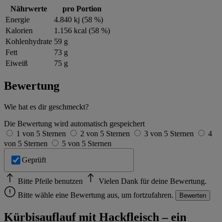
Nährwerte
pro Portion
Energie
4.840 kj (58 %)
Kalorien
1.156 kcal (58 %)
Kohlenhydrate
59 g
Fett
73 g
Eiweiß
75 g
Bewertung
Wie hat es dir geschmeckt?
Die Bewertung wird automatisch gespeichert
1 von 5 Sternen
2 von 5 Sternen
3 von 5 Sternen
4
von 5 Sternen
5 von 5 Sternen
Geprüft
Bitte Pfeile benutzen
Vielen Dank für deine Bewertung.
Bitte wähle eine Bewertung aus, um fortzufahren.
Bewerten
Kürbisauflauf mit Hackfleisch – ein