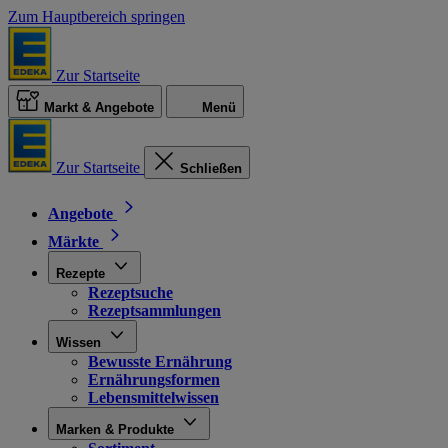
Zum Hauptbereich springen
Zur Startseite
Markt & Angebote
Menü
Zur Startseite
Schließen
Angebote
Märkte
Rezepte
Rezeptsuche
Rezeptsammlungen
Wissen
Bewusste Ernährung
Ernährungsformen
Lebensmittelwissen
Marken & Produkte