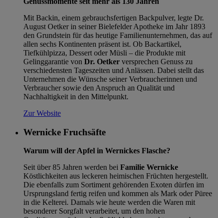
Genussmomente seit mehr als 130 Jahren
Mit Backin, einem gebrauchsfertigen Backpulver, legte Dr.
August Oetker in seiner Bielefelder Apotheke im Jahr 1893
den Grundstein für das heutige Familienunternehmen, das auf
allen sechs Kontinenten präsent ist. Ob Backartikel,
Tiefkühlpizza, Dessert oder Müsli – die Produkte mit
Gelinggarantie von
Dr. Oetker
versprechen Genuss zu
verschiedensten Tageszeiten und Anlässen. Dabei stellt das
Unternehmen die Wünsche seiner Verbraucherinnen und
Verbraucher sowie den Anspruch an Qualität und
Nachhaltigkeit in den Mittelpunkt.
Zur Website
Wernicke Fruchsäfte
Warum will der Apfel in Wernickes Flasche?
Seit über 85 Jahren werden bei
Familie Wernicke
Köstlichkeiten aus leckeren heimischen Früchten hergestellt.
Die ebenfalls zum Sortiment gehörenden Exoten dürfen im
Ursprungsland fertig reifen und kommen als Mark oder Püree
in die Kelterei. Damals wie heute werden die Waren mit
besonderer Sorgfalt verarbeitet, um den hohen