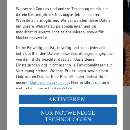
Wir setzen Cookies und andere Technologien ein, um
dir ein bestmögliches Nutzungserlebnis unserer
Website zu ermöglichen. Wir verwenden deine Daten,
um unsere Website zu personalisieren und dir
möglichst relevante Inhalte anzubieten, sowie für
Marketingzwecke.
Deine Einwilligung ist freiwillig und kann jederzeit
individuell in den Datenschutz-Einstellungen angepasst
werden. Bitte beachte, dass auf Basis deiner
Einstellungen ggf. nicht mehr alle Funktionalitäten zur
Verfügung stehen. Weitere Erklärungen sowie einen
Link zu den Datenschutz-Einstellungen findest du in
unserer
Datenschutzerklärung
. Hier erfährst du auch
mehr über unsere
Cookie-Policy
.
Verarbeitung deiner personenbezogenen Daten in den
AKTIVIEREN
USA durch Facebook und YouTube:
Mestemacher GmbH
NUR NOTWENDIGE
Wenn du auf „Aktivieren“ klickst, willigst du im Sinne
Pumpernickel für die Welt
TECHNOLOGIEN
des Art. 49 Abs. 1 Satz 1 lit. a) DSGVO ein, dass deine
Daten in den USA verarbeitet werden. Der EuGH sieht
Der Schuhmacher Johann Heinrich
Mestemacher
richtete