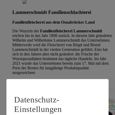
Lammerschmidt Familienschlachterei
Familienfleischerei aus dem Osnabrücker Land
Die Wurzeln der
Familienfleischerei Lammerschmidt
reichen bis in das Jahr 1898 zurück. In diesem Jahr gründeten
Wilhelm und Wilhelmine Lammerschmidt das Unternehmen.
Mittlerweile wird die Fleischerei von Birgit und Bernd
Lammerschmidt in der vierten Generation geführt. Eins hat
sich in den Jahren aber nicht geändert: die Frische der
Wurstspezialitäten bestimmt das tägliche Handeln. Im Jahr
2021 wurde das Unternehmen bereits zum 17. Mal mit dem
Preis der Besten für langjährige Produktqualität
ausgezeichnet.
Mehr zum Thema
Datenschutz-
Einstellungen