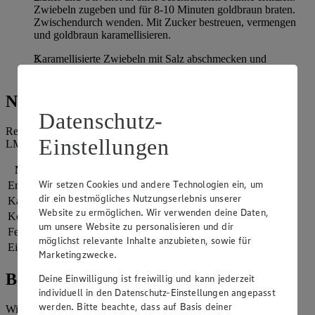
Zwiebeln zugeben und für 8-10 Minuten goldbraun braten.
Zwischendurch wenden. Mit Zucker bestreuen, vermengen
und goldbraun karamellisieren.
Karamellisierte Zwiebeln mit Salz abschmecken und
servieren.
Nährwerte
Datenschutz-
Referenzmenge für einen durchschnittlichen Erwachsenen laut
Einstellungen
LMIV (8.400 kJ/2.000 kcal).
Nährwerte
pro Portion
Wir setzen Cookies und andere Technologien ein, um
Energie
808 kj (10 %)
dir ein bestmögliches Nutzungserlebnis unserer
Kalorien
193 kcal (10 %)
Website zu ermöglichen. Wir verwenden deine Daten,
Kohlenhydrate
6 g
um unsere Website zu personalisieren und dir
Fett
18 g
möglichst relevante Inhalte anzubieten, sowie für
Eiweiß
0 g
Marketingzwecke.
Bewertung
Deine Einwilligung ist freiwillig und kann jederzeit
individuell in den Datenschutz-Einstellungen angepasst
werden. Bitte beachte, dass auf Basis deiner
Wie hat es dir geschmeckt?