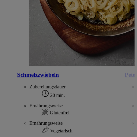
Schmelzzwiebeln
Peter
Zubereitungsdauer
20 min.
Ernährungsweise
Glutenfrei
Ernährungsweise
Vegetarisch