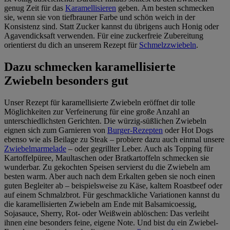
genug Zeit für das
Karamellisieren
geben. Am besten schmecken
sie, wenn sie von tiefbrauner Farbe und schön weich in der
Konsistenz sind. Statt Zucker kannst du übrigens auch Honig oder
Agavendicksaft verwenden. Für eine zuckerfreie Zubereitung
orientierst du dich an unserem Rezept für
Schmelzzwiebeln
.
Dazu schmecken karamellisierte
Zwiebeln besonders gut
Unser Rezept für karamellisierte Zwiebeln eröffnet dir tolle
Möglichkeiten zur Verfeinerung für eine große Anzahl an
unterschiedlichsten Gerichten. Die würzig-süßlichen Zwiebeln
eignen sich zum Garnieren von
Burger-Rezepten
oder Hot Dogs
ebenso wie als Beilage zu Steak – probiere dazu auch einmal unsere
Zwiebelmarmelade
– oder gegrillter Leber. Auch als Topping für
Kartoffelpüree, Maultaschen oder Bratkartoffeln schmecken sie
wunderbar. Zu gekochten Speisen servierst du die Zwiebeln am
besten warm. Aber auch nach dem Erkalten geben sie noch einen
guten Begleiter ab – beispielsweise zu Käse, kaltem Roastbeef oder
auf einem Schmalzbrot. Für geschmackliche Variationen kannst du
die karamellisierten Zwiebeln am Ende mit Balsamicoessig,
Sojasauce, Sherry, Rot- oder Weißwein ablöschen: Das verleiht
ihnen eine besonders feine, eigene Note. Und bist du ein Zwiebel-