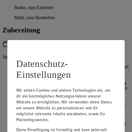
Butter, zum Einfetten
Mehl, zum Bestäuben
Zubereitung
Utensilien
Springform (26 cm)
Datenschutz-
Für den Teig Mehl und gemahlene Mandeln in einer Schüssel
Einstellungen
mischen. Tonkabohne auf einer Reibe fein abreiben und
untermischen. Butter, Zucker, Ei und Salz zugeben und mit
den Knethaken eines Handrührgerätes zu einem glatten Teig
verkneten. In Frischhaltefolie einwickeln und für 30 Minuten
Wir setzen Cookies und andere Technologien ein, um
im Kühlschrank kaltstellen.
dir ein bestmögliches Nutzungserlebnis unserer
Website zu ermöglichen. Wir verwenden deine Daten,
In der Zwischenzeit die Johannisbeeren vom Stiel abzupfen,
um unsere Website zu personalisieren und dir
waschen und im Sieb abtropfen lassen.
möglichst relevante Inhalte anzubieten, sowie für
Für die Streusel Butter, Zucker, Vanilleextrakt und Salz
Marketingzwecke.
verkneten. Mehl und gemahlene Mandeln mischen, zugeben
und alles zügig zu Streuseln verkneten.
Deine Einwilligung ist freiwillig und kann jederzeit