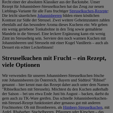
Recht einer der absoluten Klassiker aus der Backstube. Unser
Rezept für Johannisbeer-Streuselkuchen hat das Zeug zur neuen
Lieblings-Variante für alle Fans fruchtiger
Streuselkuchen-Rezepte
:
Die leicht säuerlichen
Johannisbeeren
bilden einen köstlichen
Kontrast zur Süße der Streusel. Zwei weitere Geheimzutaten zahlen
ebenfalls auf das besondere Aroma dieses Kuchens ein: Wir geben
ein wenig geriebene Tonkabohne in den Teig sowie gemahlene
Mandeln in die Streusel. Eine leckere Ergänzung kann ein wenig
Zimt im Streuselteig sein. Serviere den noch warmen Kuchen mit
Johannisbeeren und Streuseln mit einer Kugel Vanilleeis – auch als
Dessert ein echter Leckerbissen!
Streuselkuchen mit Frucht – ein Rezept,
viele Optionen
Wir verwenden für unseren Johannisbeer-Streuselkuchen frische
rote Johannisbeeren (in Österreich, Bayern und Südtirol "Ribisel"
genannt – hier kennt man das Rezept daher auch unter dem Namen
"Ribiselkuchen mit Streuseln). Möchtest du den Kuchen außerhalb
der Saison – bei uns etwa Ende Juni bis August – backen, darfst du
gern auch zu TK-Ware greifen. Das schnelle Johannisbeerkuchen-
mit-Streusel-Rezept funktioniert aber genauso gut mit anderen
Fruchtsorten: Ob mit Brombeeren, als
Himbeer-Streuselkuchen
, mit
Apfel, Rhabarber, Stachelbeeren, Pflaumen oder Kirschen – das