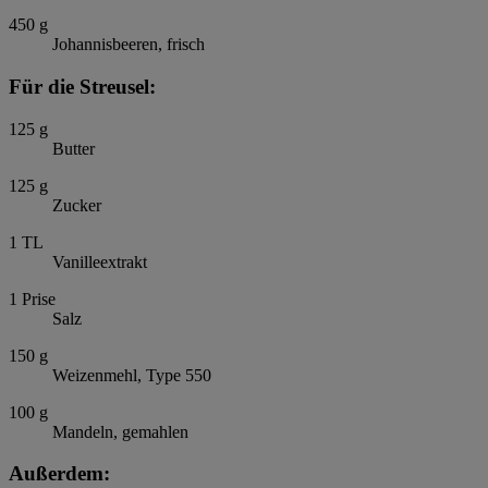
450
g
Johannisbeeren, frisch
Für die Streusel:
125
g
Butter
125
g
Zucker
1
TL
Vanilleextrakt
1
Prise
Salz
150
g
Weizenmehl, Type 550
100
g
Mandeln, gemahlen
Außerdem: