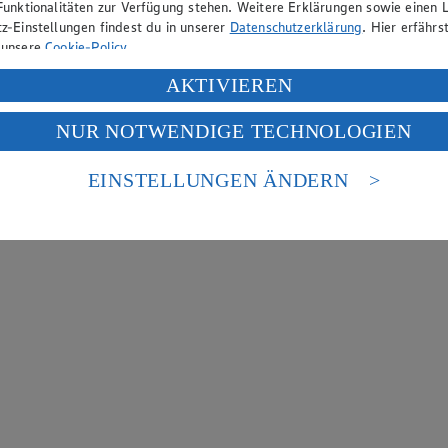
Funktionalitäten zur Verfügung stehen. Weitere Erklärungen sowie einen L
z-Einstellungen findest du in unserer
Datenschutzerklärung
. Hier erfährs
 unsere
Cookie-Policy
.
ung deiner personenbezogenen Daten in den USA durch Facebook und Yo
AKTIVIEREN
f „Aktivieren“ klickst, willigst du im Sinne des Art. 49 Abs. 1 Satz 1 lit
NUR NOTWENDIGE TECHNOLOGIEN
deine Daten in den USA verarbeitet werden. Der EuGH sieht die USA als 
 europäischen Standards nicht angemessenen Datenschutzniveau an. Es b
es Zugriffs durch US-amerikanische Behörden.
EINSTELLUNGEN ÄNDERN
nen zum Herausgeber der Seite findest du im
Impressum