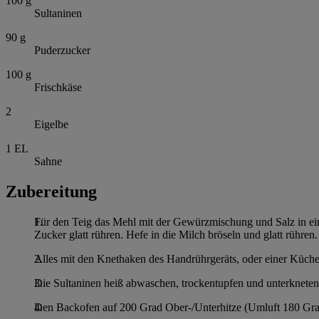
100
g
Sultaninen
90
g
Puderzucker
100
g
Frischkäse
2
Eigelbe
1
EL
Sahne
Zubereitung
Für den Teig das Mehl mit der Gewürzmischung und Salz in ein
Zucker glatt rühren. Hefe in die Milch bröseln und glatt rühren.
Alles mit den Knethaken des Handrührgeräts, oder einer Küchen
Die Sultaninen heiß abwaschen, trockentupfen und unterkneten
Den Backofen auf 200 Grad Ober-/Unterhitze (Umluft 180 Grad