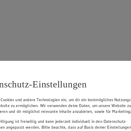
nschutz-Einstellungen
von 5 Sternen. Anzahl der Bewertungen: 20.
 Cookies und andere Technologien ein, um dir ein bestmögliches Nutzungs
bsite zu ermöglichen. Wir verwenden deine Daten, um unsere Website z
ieren und dir möglichst relevante Inhalte anzubieten, sowie für Marketin
lligung ist freiwillig und kann jederzeit individuell in den Datenschutz-
gen angepasst werden. Bitte beachte, dass auf Basis deiner Einstellungen