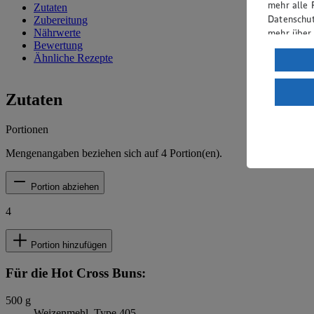
mehr alle 
Zutaten
Datenschut
Zubereitung
mehr über
Nährwerte
Bewertung
Verarbeit
Ähnliche Rezepte
Wenn du au
ein, dass 
Zutaten
einem nach
Risiko ein
Portionen
Informatio
Mengenangaben beziehen sich auf
4
Portion(en).
Portion abziehen
4
Portion hinzufügen
Für die Hot Cross Buns:
500
g
Weizenmehl, Type 405