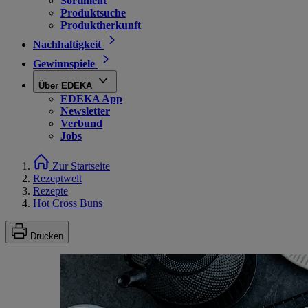
Sortiment
Produktsuche
Produktherkunft
Nachhaltigkeit
Gewinnspiele
Über EDEKA
EDEKA App
Newsletter
Verbund
Jobs
Zur Startseite
Rezeptwelt
Rezepte
Hot Cross Buns
Drucken