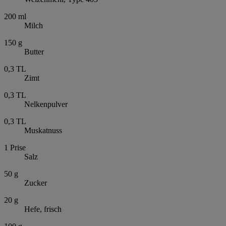
200
ml
Milch
150
g
Butter
0,3
TL
Zimt
0,3
TL
Nelkenpulver
0,3
TL
Muskatnuss
1
Prise
Salz
50
g
Zucker
20
g
Hefe, frisch