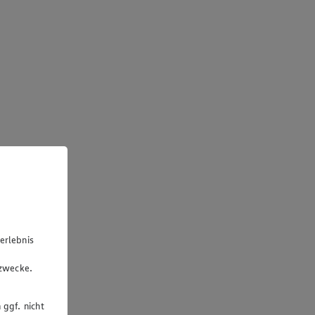
erlebnis
u
gzwecke.
 ggf. nicht