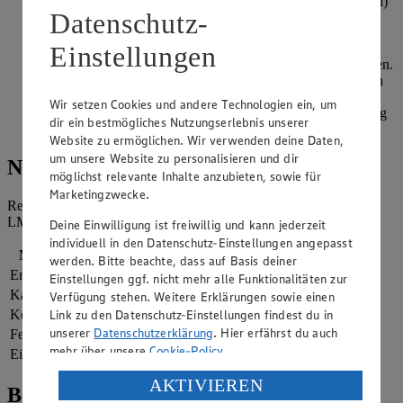
Backofen auf 190 Grad Ober-/Unterhitze (Umluft 170 Grad)
Datenschutz-
vorheizen. Zwei Bleche mit Backpapier auslegen.
Einstellungen
Mit zwei Löffeln oder einem Eisportionierer etwa 20
gleichgroße Kugeln formen und auf die Backbleche verteilen.
Für 12-13 Minuten auf mittlerer Schiene im Ofen goldbraun
backen. Herausnehmen und 10 Minuten auf dem Blech
Wir setzen Cookies und andere Technologien ein, um
abkühlen lassen. Danach auf einem Kuchengitter vollständig
dir ein bestmögliches Nutzungserlebnis unserer
auskühlen lassen.
Website zu ermöglichen. Wir verwenden deine Daten,
um unsere Website zu personalisieren und dir
Nährwerte
möglichst relevante Inhalte anzubieten, sowie für
Marketingzwecke.
Referenzmenge für einen durchschnittlichen Erwachsenen laut
LMIV (8.400 kJ/2.000 kcal).
Deine Einwilligung ist freiwillig und kann jederzeit
individuell in den Datenschutz-Einstellungen angepasst
Nährwerte
pro Portion
werden. Bitte beachte, dass auf Basis deiner
Energie
682 kj (8 %)
Einstellungen ggf. nicht mehr alle Funktionalitäten zur
Kalorien
163 kcal (8 %)
Verfügung stehen. Weitere Erklärungen sowie einen
Kohlenhydrate
20 g
Link zu den Datenschutz-Einstellungen findest du in
unserer
Datenschutzerklärung
. Hier erfährst du auch
Fett
8 g
mehr über unsere
Cookie-Policy
.
Eiweiß
1 g
Verarbeitung deiner personenbezogenen Daten in den
AKTIVIEREN
Bewertung
USA durch Facebook und YouTube: