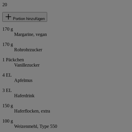
20
Portion hinzufügen
170
g
Margarine, vegan
170
g
Rohrohrzucker
1
Päckchen
Vanillezucker
4
EL
Apfelmus
3
EL
Haferdrink
150
g
Haferflocken, extra
100
g
Weizenmehl, Type 550