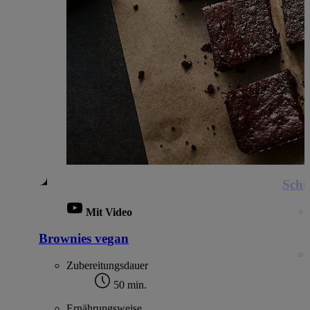
Schü
Mit Video
Brownies vegan
Zubereitungsdauer
50 min.
Ernährungsweise