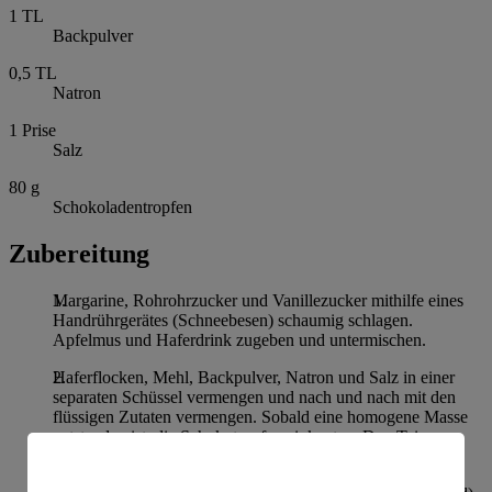
1
TL
Backpulver
0,5
TL
Natron
1
Prise
Salz
80
g
Schokoladentropfen
Zubereitung
Margarine, Rohrohrzucker und Vanillezucker mithilfe eines
Handrührgerätes (Schneebesen) schaumig schlagen.
Apfelmus und Haferdrink zugeben und untermischen.
Haferflocken, Mehl, Backpulver, Natron und Salz in einer
separaten Schüssel vermengen und nach und nach mit den
flüssigen Zutaten vermengen. Sobald eine homogene Masse
entstanden ist, die Schokotropfen einkneten. Den Teig
abgedeckt für 1 Stunde im Kühlschrank kaltstellen.