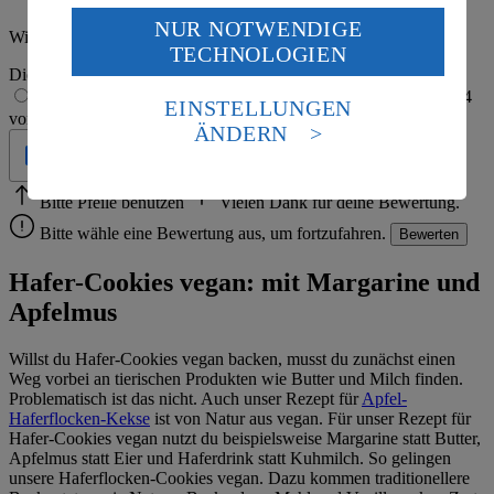
NUR NOTWENDIGE
Wenn du auf „Aktivieren“ klickst, willigst du im Sinne
Wie hat es dir geschmeckt?
TECHNOLOGIEN
des Art. 49 Abs. 1 Satz 1 lit. a) DSGVO ein, dass deine
Die Bewertung wird automatisch gespeichert
Daten in den USA verarbeitet werden. Der EuGH sieht
1 von 5 Sternen
2 von 5 Sternen
3 von 5 Sternen
4
die USA als Land mit einem nach europäischen
EINSTELLUNGEN
von 5 Sternen
5 von 5 Sternen
Standards nicht angemessenen Datenschutzniveau an.
ÄNDERN
Es besteht das Risiko eines Zugriffs durch US-
Geprüft
amerikanische Behörden.
Informationen zum Herausgeber der Seite findest du
Bitte Pfeile benutzen
Vielen Dank für deine Bewertung.
im
Impressum
Bitte wähle eine Bewertung aus, um fortzufahren.
Bewerten
Hafer-Cookies vegan: mit Margarine und
Apfelmus
Willst du Hafer-Cookies vegan backen, musst du zunächst einen
Weg vorbei an tierischen Produkten wie Butter und Milch finden.
Problematisch ist das nicht. Auch unser Rezept für
Apfel-
Haferflocken-Kekse
ist von Natur aus vegan. Für unser Rezept für
Hafer-Cookies vegan nutzt du beispielsweise Margarine statt Butter,
Apfelmus statt Eier und Haferdrink statt Kuhmilch. So gelingen
unsere Haferflocken-Cookies vegan. Dazu kommen traditionellere