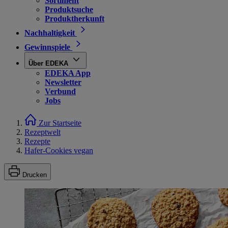
Sortiment
Produktsuche
Produktherkunft
Nachhaltigkeit
Gewinnspiele
Über EDEKA
EDEKA App
Newsletter
Verbund
Jobs
Zur Startseite
Rezeptwelt
Rezepte
Hafer-Cookies vegan
Drucken