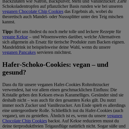
Backzutaten wie Natron, Backpulver, Mehl und Vanillezucker. Zarte
Schokoladentropfen auf pflanzlicher Basis runden wie bei unseren
veganen Chocolate Chip Cookies
das Ergebnis ab, wobei du
theoretisch auch Mandel- oder Nusssplitter unter den Teig mischen
kannst.
Tipp:
Bei uns findest du noch mehr tolle und leckere Rezepte für
vegane Kekse
– und Wissenswertes darüber, welche Alternativen
sich allgemein als Ersatz für tierische Produkte zum Backen eignen.
Mandeldrink ist beispielsweise deine Wahl, wenn du unsere
veganen Pancakes
servieren möchtest.
Hafer-Schoko-Cookies: vegan – und
gesund?
Dass du für unsere veganen Hafer-Cookies Rohrohrzucker
verwendest, hat vor allem einen geschmacklichen Einfluss: Die
Kristalle geben den Keksen etwas Karamelliges. Gesünder sind sie
deshalb nicht – was auch für den gesamten Keks gilt. Du nutzt
immer noch Zucker und Vanillezucker. Am Ende spielt es allerdings
eine untergeordnete Rolle. Schließlich isst du Hafer-Cookies (auch
vegane), um zu genießen. Ähnlich ist es, wenn du unsere
veganen
Chocolate Chip Cookies
backst. Auf Kekse reduzieren musst du
deine tierproduktfreien Teigausflüge natürlich nicht. Sogar süße und