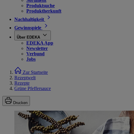
Sortiment
Produktsuche
Produktherkunft
Nachhaltigkeit
Gewinnspiele
Über EDEKA
EDEKA App
Newsletter
Verbund
Jobs
Zur Startseite
Rezeptwelt
Rezepte
Grüne Pfeffersauce
Drucken