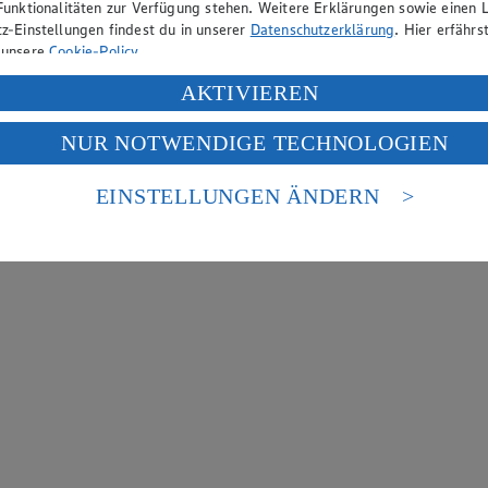
Funktionalitäten zur Verfügung stehen. Weitere Erklärungen sowie einen L
z-Einstellungen findest du in unserer
Datenschutzerklärung
. Hier erfährs
 unsere
Cookie-Policy
.
ung deiner personenbezogenen Daten in den USA durch Facebook und Yo
AKTIVIEREN
f „Aktivieren“ klickst, willigst du im Sinne des Art. 49 Abs. 1 Satz 1 lit
NUR NOTWENDIGE TECHNOLOGIEN
deine Daten in den USA verarbeitet werden. Der EuGH sieht die USA als 
 europäischen Standards nicht angemessenen Datenschutzniveau an. Es b
es Zugriffs durch US-amerikanische Behörden.
EINSTELLUNGEN ÄNDERN
nen zum Herausgeber der Seite findest du im
Impressum