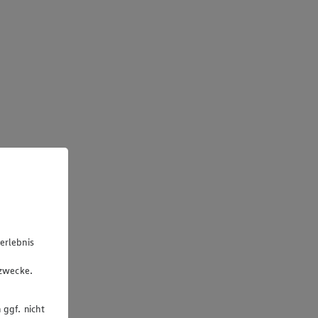
erlebnis
u
gzwecke.
 ggf. nicht