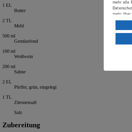
mehr alle 
1
EL
Datenschut
Butter
mehr über
2
TL
Verarbeit
Mehl
Wenn du au
500
ml
ein, dass 
Gemüsefond
einem nach
100
ml
Risiko ein
Weißwein
Informatio
200
ml
Sahne
2
EL
Pfeffer, grün, eingelegt
1
TL
Zitronensaft
Salz
Zubereitung