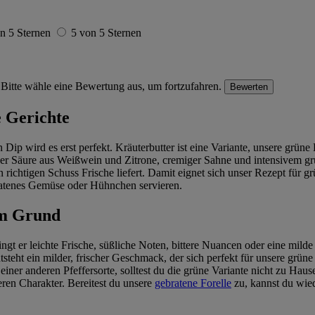
n 5 Sternen
5 von 5 Sternen
Bitte wähle eine Bewertung aus, um fortzufahren.
Bewerten
e Gerichte
p wird es erst perfekt. Kräuterbutter ist eine Variante, unsere grüne P
er Säure aus Weißwein und Zitrone, cremiger Sahne und intensivem grü
richtigen Schuss Frische liefert. Damit eignet sich unser Rezept für 
ebratenes Gemüse oder Hühnchen servieren.
em Grund
 er leichte Frische, süßliche Noten, bittere Nuancen oder eine milde b
tsteht ein milder, frischer Geschmack, der sich perfekt für unsere grün
iner anderen Pfeffersorte, solltest du die grüne Variante nicht zu Haus
eren Charakter. Bereitest du unsere
gebratene Forelle
zu, kannst du wied