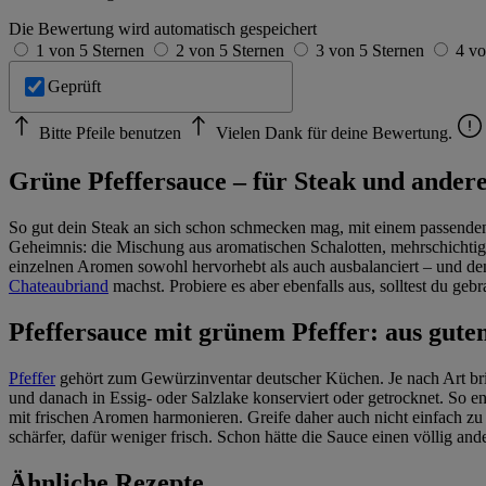
Die Bewertung wird automatisch gespeichert
1 von 5 Sternen
2 von 5 Sternen
3 von 5 Sternen
4 vo
Geprüft
Bitte Pfeile benutzen
Vielen Dank für deine Bewertung.
Grüne Pfeffersauce – für Steak und ander
So gut dein Steak an sich schon schmecken mag, mit einem passenden Di
Geheimnis: die Mischung aus aromatischen Schalotten, mehrschichtig
einzelnen Aromen sowohl hervorhebt als auch ausbalanciert – und den 
Chateaubriand
machst. Probiere es aber ebenfalls aus, solltest du g
Pfeffersauce mit grünem Pfeffer: aus gut
Pfeffer
gehört zum Gewürzinventar deutscher Küchen. Je nach Art bringt
und danach in Essig- oder Salzlake konserviert oder getrocknet. So en
mit frischen Aromen harmonieren. Greife daher auch nicht einfach zu e
schärfer, dafür weniger frisch. Schon hätte die Sauce einen völlig and
Ähnliche Rezepte