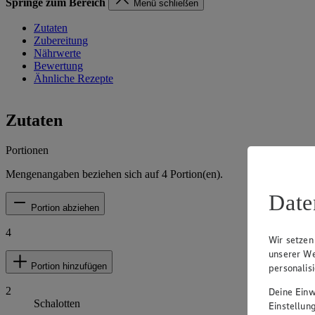
Springe zum Bereich
Menü schließen
Zutaten
Zubereitung
Nährwerte
Bewertung
Ähnliche Rezepte
Zutaten
Portionen
Mengenangaben beziehen sich auf
4
Portion(en).
Date
Portion abziehen
4
Wir setzen
unserer We
Portion hinzufügen
personalis
2
Deine Einwi
Schalotten
Einstellun